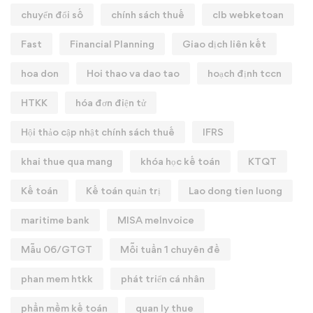
chuyển đổi số
chính sách thuế
clb webketoan
Fast
Financial Planning
Giao dịch liên kết
hoa don
Hoi thao va dao tao
hoạch định tccn
HTKK
hóa đơn điện tử
Hội thảo cập nhật chính sách thuế
IFRS
khai thue qua mang
khóa học kế toán
KTQT
Kế toán
Kế toán quản trị
Lao dong tien luong
maritime bank
MISA meInvoice
Mẫu 06/GTGT
Mỗi tuần 1 chuyên đề
phan mem htkk
phát triển cá nhân
phần mềm kế toán
quan ly thue