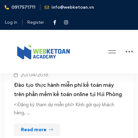
0917571711
info@webketoan.vn
Home
tour đào tạo
Log in
Register
Tag: tour đào tạo
20/04/2018
Đào tạo thực hành miễn phí kế toán máy
trên phần mềm kế toán online tại Hải Phòng
<Đăng ký tham dự miễn phí> Kính gửi quý khách
hàng, …
Read more