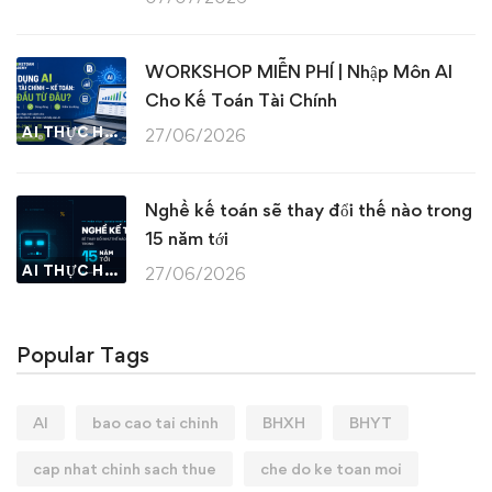
WORKSHOP MIỄN PHÍ | Nhập Môn AI
Cho Kế Toán Tài Chính
AI THỰC HÀNH
27/06/2026
Nghề kế toán sẽ thay đổi thế nào trong
15 năm tới
AI THỰC HÀNH
27/06/2026
Popular Tags
AI
bao cao tai chinh
BHXH
BHYT
cap nhat chinh sach thue
che do ke toan moi