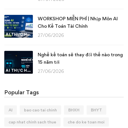
WORKSHOP MIỄN PHÍ | Nhập Môn AI
Cho Kế Toán Tài Chính
AI THỰC HÀNH
27/06/2026
Nghề kế toán sẽ thay đổi thế nào trong
15 năm tới
AI THỰC HÀNH
27/06/2026
Popular Tags
AI
bao cao tai chinh
BHXH
BHYT
cap nhat chinh sach thue
che do ke toan moi