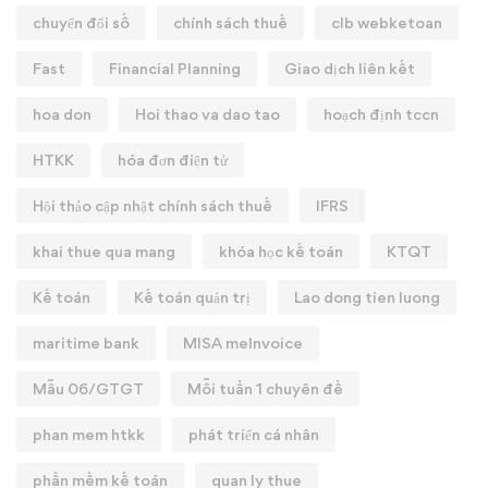
chuyển đổi số
chính sách thuế
clb webketoan
Fast
Financial Planning
Giao dịch liên kết
hoa don
Hoi thao va dao tao
hoạch định tccn
HTKK
hóa đơn điện tử
Hội thảo cập nhật chính sách thuế
IFRS
khai thue qua mang
khóa học kế toán
KTQT
Kế toán
Kế toán quản trị
Lao dong tien luong
maritime bank
MISA meInvoice
Mẫu 06/GTGT
Mỗi tuần 1 chuyên đề
phan mem htkk
phát triển cá nhân
phần mềm kế toán
quan ly thue