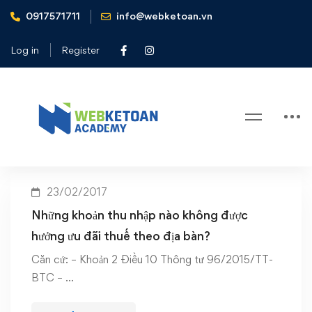
0917571711
info@webketoan.vn
Home
Ưu đãi thuế TNDN theo địa bàn
Log in
Register
Tag: Ưu đãi thuế TNDN theo địa
bàn
23/02/2017
Những khoản thu nhập nào không được
hưởng ưu đãi thuế theo địa bàn?
Căn cứ: – Khoản 2 Điều 10 Thông tư 96/2015/TT-
BTC – …