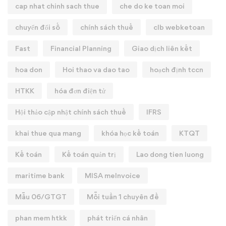
cap nhat chinh sach thue
che do ke toan moi
chuyển đổi số
chính sách thuế
clb webketoan
Fast
Financial Planning
Giao dịch liên kết
hoa don
Hoi thao va dao tao
hoạch định tccn
HTKK
hóa đơn điện tử
Hội thảo cập nhật chính sách thuế
IFRS
khai thue qua mang
khóa học kế toán
KTQT
Kế toán
Kế toán quản trị
Lao dong tien luong
maritime bank
MISA meInvoice
Mẫu 06/GTGT
Mỗi tuần 1 chuyên đề
phan mem htkk
phát triển cá nhân