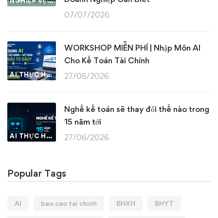
NGHIỆP VỤ KẾ TOÁN & THUẾ
07/07/2026
WORKSHOP MIỄN PHÍ | Nhập Môn AI
Cho Kế Toán Tài Chính
AI THỰC HÀNH
27/06/2026
Nghề kế toán sẽ thay đổi thế nào trong
15 năm tới
AI THỰC HÀNH
27/06/2026
Popular Tags
AI
bao cao tai chinh
BHXH
BHYT