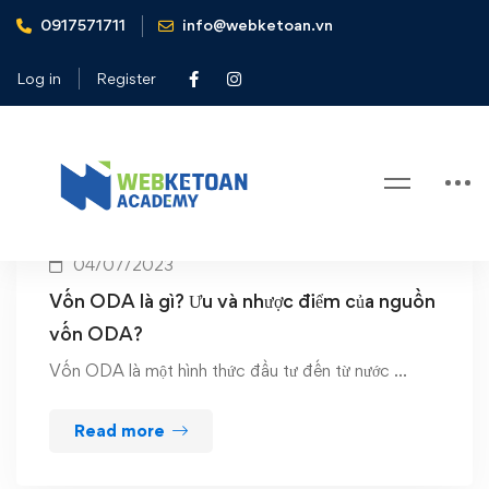
0917571711
info@webketoan.vn
Home
vốn oda
Log in
Register
Tag: vốn oda
04/07/2023
Vốn ODA là gì? Ưu và nhược điểm của nguồn
vốn ODA?
Vốn ODA là một hình thức đầu tư đến từ nước …
Read more