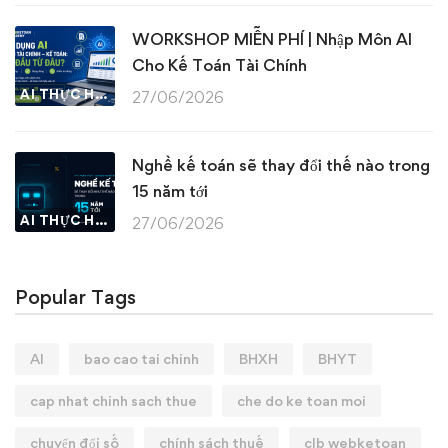
WORKSHOP MIỄN PHÍ | Nhập Môn AI
Cho Kế Toán Tài Chính
AI THỰC HÀNH
27/06/2026
Nghề kế toán sẽ thay đổi thế nào trong
15 năm tới
AI THỰC HÀNH
27/06/2026
Popular Tags
AI
bao cao tai chinh
BHXH
BHYT
cap nhat chinh sach thue
che do ke toan moi
chuyển đổi số
chính sách thuế
clb webketoan