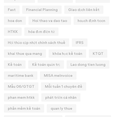
Fast
Financial Planning
Giao dịch liên kết
hoa don
Hoi thao va dao tao
hoạch định tccn
HTKK
hóa đơn điện tử
Hội thảo cập nhật chính sách thuế
IFRS
khai thue qua mang
khóa học kế toán
KTQT
Kế toán
Kế toán quản trị
Lao dong tien luong
maritime bank
MISA meInvoice
Mẫu 06/GTGT
Mỗi tuần 1 chuyên đề
phan mem htkk
phát triển cá nhân
phần mềm kế toán
quan ly thue