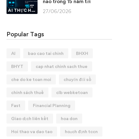
nào trong 15 năm tới
AI THỰC HÀNH
27/06/2026
Popular Tags
AI
bao cao tai chinh
BHXH
BHYT
cap nhat chinh sach thue
che do ke toan moi
chuyển đổi số
chính sách thuế
clb webketoan
Fast
Financial Planning
Giao dịch liên kết
hoa don
Hoi thao va dao tao
hoạch định tccn