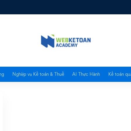
ghiệp vừa và nhỏ
dựng hệ thống kiểm so
 doanh nghiệp vừa và
ng
Nghiệp vụ Kế toán & Thuế
AI Thực Hành
Kế toán quả