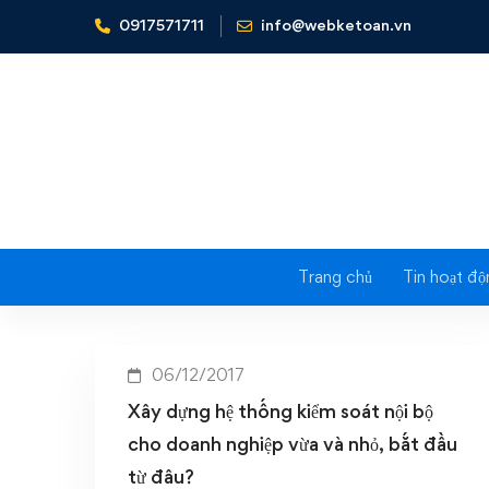
0917571711
info@webketoan.vn
Home
Xây dựng hệ thống kiểm soát nội bộ cho doanh n
Tag: Xây 
cho
Trang chủ
Tin hoạt độ
06/12/2017
Xây dựng hệ thống kiểm soát nội bộ
cho doanh nghiệp vừa và nhỏ, bắt đầu
từ đâu?