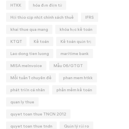
HTKK
hóa đơn điện tử
Hội thảo cập nhật chính sách thuế
IFRS
khai thue qua mang
khóa học kế toán
KTQT
Kế toán
Kế toán quản trị
Lao dong tien luong
maritime bank
MISA meInvoice
Mẫu 06/GTGT
Mỗi tuần 1 chuyên đề
phan mem htkk
phát triển cá nhân
phần mềm kế toán
quan ly thue
quyet toan thue TNCN 2012
quyet toan thue tndn
Quản lý rủi ro