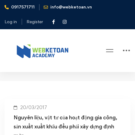
0917571711
info@webketoan.vn
Home
Xây dựng định mức thực tế đối với nguyên liệu vật tư gia
Log in
Register
công sản xuất xuất khẩu
Tag: Xây dựng định mức thực tế
đối với nguyên liệu vật tư gia công
sản xuất xuất khẩu
20/03/2017
Nguyên liệu, vật tư của hoạt động gia công,
sản xuất xuất khẩu đều phải xây dựng định