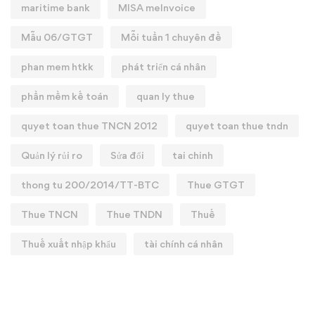
maritime bank
MISA meInvoice
Mẫu 06/GTGT
Mỗi tuần 1 chuyên đề
phan mem htkk
phát triển cá nhân
phần mềm kế toán
quan ly thue
quyet toan thue TNCN 2012
quyet toan thue tndn
Quản lý rủi ro
Sửa đổi
tai chinh
thong tu 200/2014/TT-BTC
Thue GTGT
Thue TNCN
Thue TNDN
Thuế
Thuế xuất nhập khẩu
tài chính cá nhân