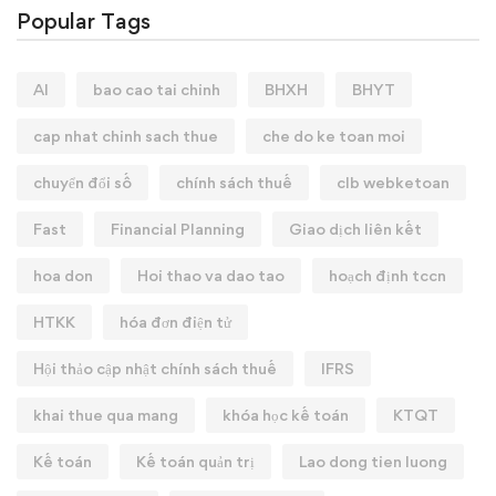
Popular Tags
AI
bao cao tai chinh
BHXH
BHYT
cap nhat chinh sach thue
che do ke toan moi
chuyển đổi số
chính sách thuế
clb webketoan
Fast
Financial Planning
Giao dịch liên kết
hoa don
Hoi thao va dao tao
hoạch định tccn
HTKK
hóa đơn điện tử
Hội thảo cập nhật chính sách thuế
IFRS
khai thue qua mang
khóa học kế toán
KTQT
Kế toán
Kế toán quản trị
Lao dong tien luong