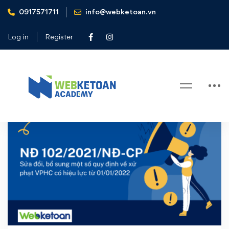
0917571711
info@webketoan.vn
Home
xử phạt VPHC
Log in
Register
Tag: xử phạt VPHC