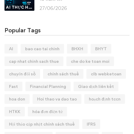
AI THỰC HÀNH
27/06/2026
Popular Tags
AI
bao cao tai chinh
BHXH
BHYT
cap nhat chinh sach thue
che do ke toan moi
chuyển đổi số
chính sách thuế
clb webketoan
Fast
Financial Planning
Giao dịch liên kết
hoa don
Hoi thao va dao tao
hoạch định tccn
HTKK
hóa đơn điện tử
Hội thảo cập nhật chính sách thuế
IFRS