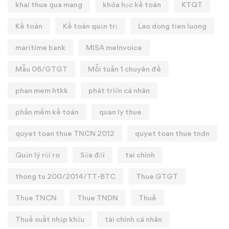
khai thue qua mang
khóa học kế toán
KTQT
Kế toán
Kế toán quản trị
Lao dong tien luong
maritime bank
MISA meInvoice
Mẫu 06/GTGT
Mỗi tuần 1 chuyên đề
phan mem htkk
phát triển cá nhân
phần mềm kế toán
quan ly thue
quyet toan thue TNCN 2012
quyet toan thue tndn
Quản lý rủi ro
Sửa đổi
tai chinh
thong tu 200/2014/TT-BTC
Thue GTGT
Thue TNCN
Thue TNDN
Thuế
Thuế xuất nhập khẩu
tài chính cá nhân