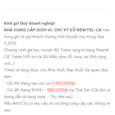
Ký
Số
Kính gửi Quý doanh nghiệp!
khách
NHÀ CUNG CẤP DỊCH VỤ CHỮ KÝ SỐ NEWTEL-CA
trân
trọng gửi tới quý khách chương trình khuyến mại trong Quý
hàng
3.2016
Chương trình gia hạn, chuyển đổi Token sang sử dụng Newtel-
hưởng
CA Token (Hỗ trợ cài đặt khắc phục lỗi Java, sai định dạng
lợi
xsd…)
Token sử dụng được cho Khai thuế, Nộp thuế, Hải quan, Bảo
hiểm
– Gói 48 tháng nay chỉ còn
1.100.000đ.
– Gói 48 tháng BHXH –
960.000đ
của Thái Sơn (Cài đặt và
hướng dẫn sử dụng trước – Thu tiền sau)
Nếu Anh/Chị có nhu cầu xin vui lòng cung cấp các thông tin
sau: