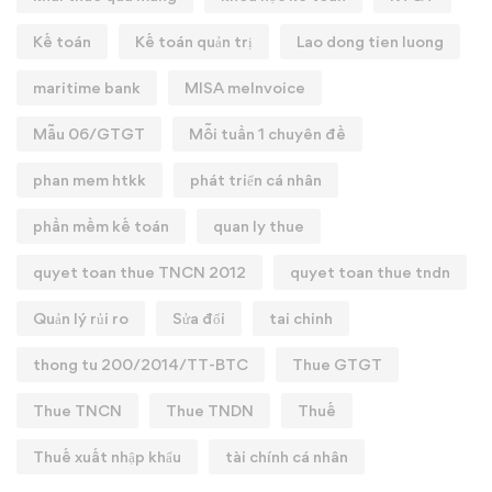
Kế toán
Kế toán quản trị
Lao dong tien luong
maritime bank
MISA meInvoice
Mẫu 06/GTGT
Mỗi tuần 1 chuyên đề
phan mem htkk
phát triển cá nhân
phần mềm kế toán
quan ly thue
quyet toan thue TNCN 2012
quyet toan thue tndn
Quản lý rủi ro
Sửa đổi
tai chinh
thong tu 200/2014/TT-BTC
Thue GTGT
Thue TNCN
Thue TNDN
Thuế
Thuế xuất nhập khẩu
tài chính cá nhân