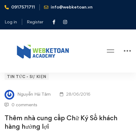
0917571711
info@webketoan.vn
Home
Tin tức - Sự kiện
Thêm nhà cung cấp Chữ Ký Số khách hàng hưởng lợi
Log in
Register
Blog
Thêm
TIN TỨC - SỰ KIỆN
nhà
Nguyễn Hải Tâm
28/06/2016
cung
0 comments
cấp
Thêm nhà cung cấp Chữ Ký Số khách
hàng hưởng lợi
Chữ