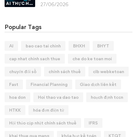
AI THỰC HÀNH
27/06/2026
Popular Tags
AI
bao cao tai chinh
BHXH
BHYT
cap nhat chinh sach thue
che do ke toan moi
chuyển đổi số
chính sách thuế
clb webketoan
Fast
Financial Planning
Giao dịch liên kết
hoa don
Hoi thao va dao tao
hoạch định tccn
HTKK
hóa đơn điện tử
Hội thảo cập nhật chính sách thuế
IFRS
khai thue qua mang
khóa học kế toán
KTQT