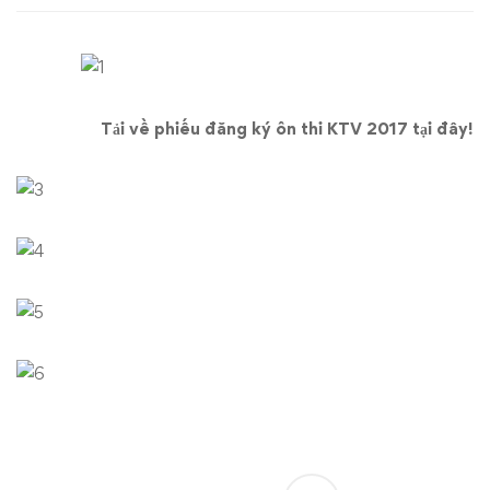
thi
kiểm
toán
Tải về phiếu đăng ký ôn thi KTV 2017 tại đây!
viên
năm
2017
tại
Hà
Nội