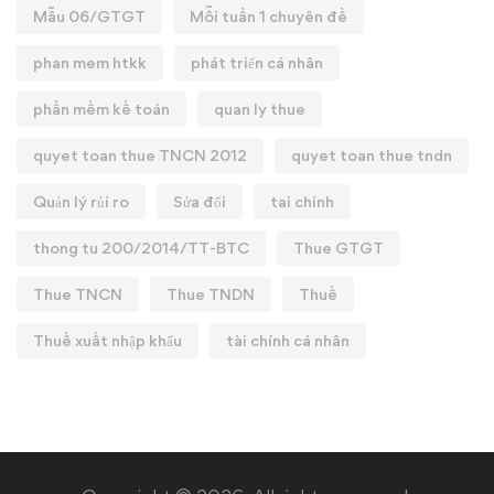
Mẫu 06/GTGT
Mỗi tuần 1 chuyên đề
phan mem htkk
phát triển cá nhân
phần mềm kế toán
quan ly thue
quyet toan thue TNCN 2012
quyet toan thue tndn
Quản lý rủi ro
Sửa đổi
tai chinh
thong tu 200/2014/TT-BTC
Thue GTGT
Thue TNCN
Thue TNDN
Thuế
Thuế xuất nhập khẩu
tài chính cá nhân