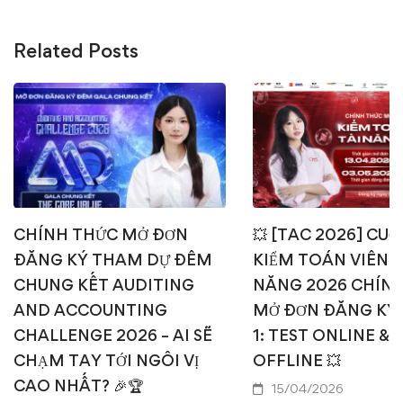
Related Posts
CHÍNH THỨC MỞ ĐƠN
💥 [TAC 2026] CUỘ
ĐĂNG KÝ THAM DỰ ĐÊM
KIỂM TOÁN VIÊN T
CHUNG KẾT AUDITING
NĂNG 2026 CHÍN
AND ACCOUNTING
MỞ ĐƠN ĐĂNG KÝ
CHALLENGE 2026 – AI SẼ
1: TEST ONLINE & 
CHẠM TAY TỚI NGÔI VỊ
OFFLINE 💥
CAO NHẤT? 🎉🏆
15/04/2026