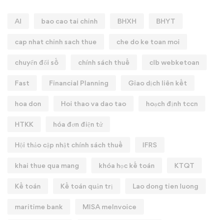
AI
bao cao tai chinh
BHXH
BHYT
cap nhat chinh sach thue
che do ke toan moi
chuyển đổi số
chính sách thuế
clb webketoan
Fast
Financial Planning
Giao dịch liên kết
hoa don
Hoi thao va dao tao
hoạch định tccn
HTKK
hóa đơn điện tử
Hội thảo cập nhật chính sách thuế
IFRS
khai thue qua mang
khóa học kế toán
KTQT
Kế toán
Kế toán quản trị
Lao dong tien luong
maritime bank
MISA meInvoice