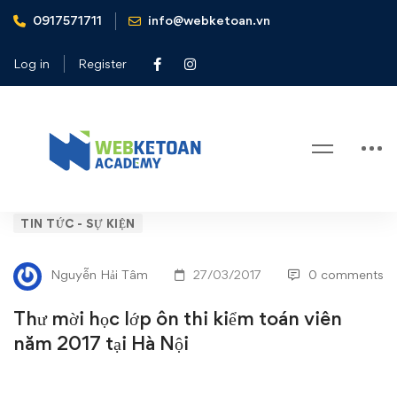
0917571711
info@webketoan.vn
Home
Tin tức - Sự kiện
Thư mời học lớp ôn thi kiểm toán viên năm 2017 tại Hà Nội
Log in
Register
Blog
Thư
TIN TỨC - SỰ KIỆN
mời
Nguyễn Hải Tâm
27/03/2017
0 comments
học
Thư mời học lớp ôn thi kiểm toán viên
lớp
năm 2017 tại Hà Nội
ôn