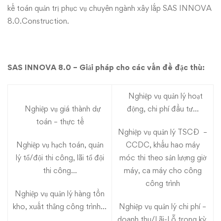
kế
kế toán quản trị phục vụ chuyên ngành xây lắp SAS INNOVA
8.0.Construction.
toán
quản
SAS INNOVA 8.0 – Giải pháp cho các vấn đề đặc thù:
trị
chuyên
Nghiệp vụ quản lý hoạt
Nghiệp vụ giá thành dự
động, chi phí đầu tư…
ngành
toán – thực tế
Nghiệp vụ quản lý TSCĐ –
xây
Nghiệp vụ hạch toán, quản
CCDC, khấu hao máy
lý tổ/đội thi công, lãi tổ đội
móc thi theo sản lượng giờ
dựng
thi công…
máy, ca máy cho công
–
công trình
Nghiệp vụ quản lý hàng tồn
SAS
kho, xuất thẳng công trình…
Nghiệp vụ quản lý chi phí –
doanh thu/Lãi-Lỗ trong kỳ,