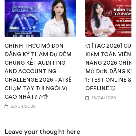
CHÍNH THỨC MỞ ĐƠN
💥 [TAC 2026] CUỘ
ĐĂNG KÝ THAM DỰ ĐÊM
KIỂM TOÁN VIÊN T
CHUNG KẾT AUDITING
NĂNG 2026 CHÍN
AND ACCOUNTING
MỞ ĐƠN ĐĂNG KÝ
CHALLENGE 2026 – AI SẼ
1: TEST ONLINE & 
CHẠM TAY TỚI NGÔI VỊ
OFFLINE 💥
CAO NHẤT? 🎉🏆
15/04/2026
22/04/2026
Leave your thought here