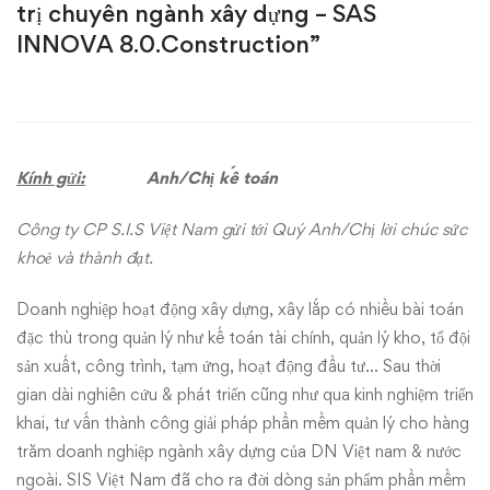
trị chuyên ngành xây dựng – SAS
BUỔI:
INNOVA 8.0.Construction”
“Tư
vấn
&
Kính gửi:
Anh/Chị kế toán
Giới
Công ty CP S.I.S Việt Nam gửi tới Quý Anh/Chị lời chúc sức
khoẻ và thành đạt.
thiệu
Doanh nghiệp hoạt động xây dựng, xây lắp có nhiều bài toán
giải
đặc thù trong quản lý như kế toán tài chính, quản lý kho, tổ đội
pháp
sản xuất, công trình, tạm ứng, hoạt động đầu tư… Sau thời
gian dài nghiên cứu & phát triển cũng như qua kinh nghiệm triển
phần
khai, tư vấn thành công giải pháp phần mềm quản lý cho hàng
trăm doanh nghiệp ngành xây dựng của DN Việt nam & nước
mềm
ngoài. SIS Việt Nam đã cho ra đời dòng sản phẩm phần mềm