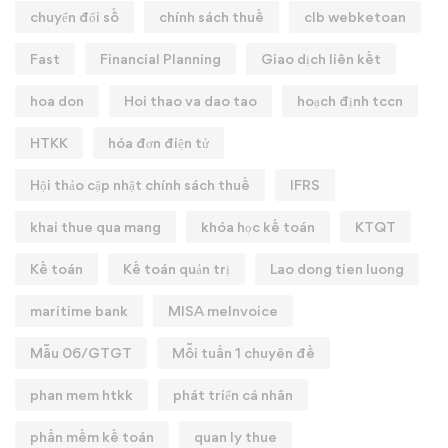
chuyển đổi số
chính sách thuế
clb webketoan
Fast
Financial Planning
Giao dịch liên kết
hoa don
Hoi thao va dao tao
hoạch định tccn
HTKK
hóa đơn điện tử
Hội thảo cập nhật chính sách thuế
IFRS
khai thue qua mang
khóa học kế toán
KTQT
Kế toán
Kế toán quản trị
Lao dong tien luong
maritime bank
MISA meInvoice
Mẫu 06/GTGT
Mỗi tuần 1 chuyên đề
phan mem htkk
phát triển cá nhân
phần mềm kế toán
quan ly thue