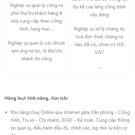
INNOVA
Nghiệp vụ quản lý công nợ
lũy kế của từng công trình
phải thu/trả khách hàng &
xây dựng
8.0.Construction”
nhà cung cấp theo công
trình, hạng mục…
Nghiệp vụ xử lý chứng từ,
hoá đơn thuế, chứng từ
Nghiệp vụ quản lý các khoản
nào đã có, chưa có HĐ
tạm ứng nội bộ, tổ đội/chi
VAT
nhánh thi công
…
Hàng loạt tính năng, tiện ích:
Khả năng chạy Online qua Internet giữa Văn phòng – Công
trình, Trụ sở – Chi nhánh, BGĐ – Kế toán. Cung cấp thông
tin quản lý, điều hành đầy đủ, chính xác, kịp thời tại bất cứ