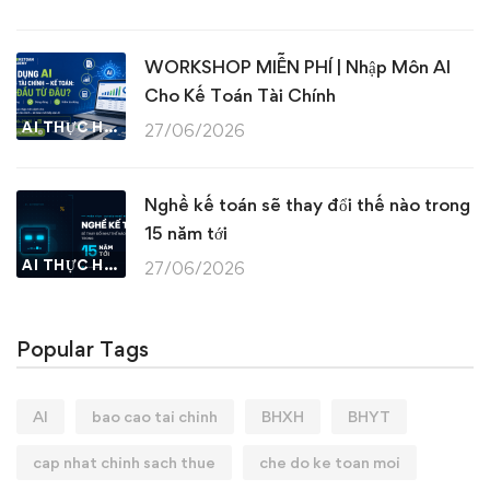
WORKSHOP MIỄN PHÍ | Nhập Môn AI
Cho Kế Toán Tài Chính
AI THỰC HÀNH
27/06/2026
Nghề kế toán sẽ thay đổi thế nào trong
15 năm tới
AI THỰC HÀNH
27/06/2026
Popular Tags
AI
bao cao tai chinh
BHXH
BHYT
cap nhat chinh sach thue
che do ke toan moi