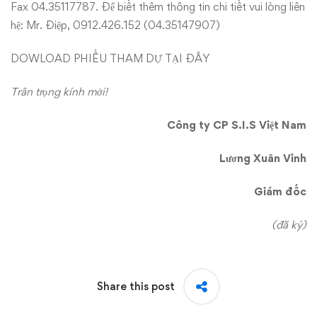
Fax 04.35117787. Để biết thêm thông tin chi tiết vui lòng liên
hệ: Mr. Điệp, 0912.426.152 (04.35147907)
DOWLOAD PHIẾU THAM DỰ
TẠI ĐÂY
Trân trọng kính mời!
Công ty CP S.I.S Việt Nam
Lương Xuân Vinh
Giám đốc
(đã ký)
Share this post