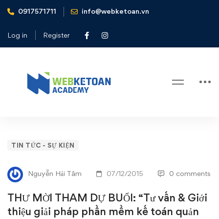
0917571711
info@webketoan.vn
Home
Tin tức - Sự kiện
THƯ MỜI THAM DỰ BUỔI: “Tư vấn & Giới thiệu giải pháp
Log in
Register
phần mềm kế toán quản trị chuyên ngành xây dựng - SAS
INNOVA 8.0.Construction”
Blog
THƯ
TIN TỨC - SỰ KIỆN
MỜI
Nguyễn Hải Tâm
07/12/2015
0 comments
THAM
THƯ MỜI THAM DỰ BUỔI: “Tư vấn & Giới
DỰ
thiệu giải pháp phần mềm kế toán quản