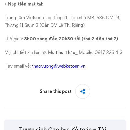
+ Nộp tiền mặt tại:
Trung tâm Vietsourcing, tầng 11, Tòa nhà MB, 538 CMT8,
Phường 11 Quận 3 (Gần CV Lê Thị Riêng)
Thời gian:
8h00 sáng đến 20h30 tối (thứ 2 đến thứ 7)
Mọi chi tiết xin liên hệ: Ms
Thu Thảo
_ Mobile: 0917 326 413
Hay email về:
thaovuong@webketoan.vn
Share this post
Tuyển sinh Cao học Kế toán – Tài