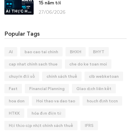
15 năm tới
AI THỰC HÀNH
27/06/2026
Popular Tags
AI
bao cao tai chinh
BHXH
BHYT
cap nhat chinh sach thue
che do ke toan moi
chuyển đổi số
chính sách thuế
clb webketoan
Fast
Financial Planning
Giao dịch liên kết
hoa don
Hoi thao va dao tao
hoạch định tccn
HTKK
hóa đơn điện tử
Hội thảo cập nhật chính sách thuế
IFRS