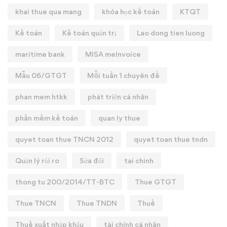
khai thue qua mang
khóa học kế toán
KTQT
Kế toán
Kế toán quản trị
Lao dong tien luong
maritime bank
MISA meInvoice
Mẫu 06/GTGT
Mỗi tuần 1 chuyên đề
phan mem htkk
phát triển cá nhân
phần mềm kế toán
quan ly thue
quyet toan thue TNCN 2012
quyet toan thue tndn
Quản lý rủi ro
Sửa đổi
tai chinh
thong tu 200/2014/TT-BTC
Thue GTGT
Thue TNCN
Thue TNDN
Thuế
Thuế xuất nhập khẩu
tài chính cá nhân