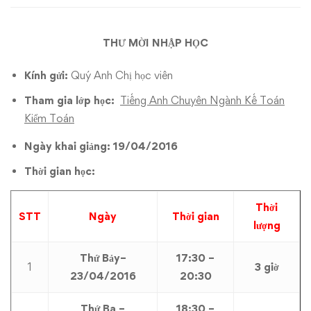
Toán
THƯ MỜI NHẬP HỌC
Kiểm
Toán
Kính gửi:
Quý Anh Chị học viên
Tham gia lớp học:
Tiếng Anh Chuyên Ngành Kế Toán
Kiểm Toán
Ngày khai giảng: 19/04/2016
Thời gian học:
Thời
STT
Ngày
Thời gian
lượng
Thứ Bảy–
17:30 –
1
3 giờ
23/04/2016
20:30
Thứ Ba –
18:30 –