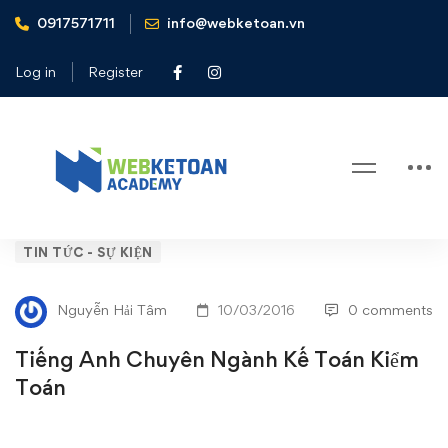
0917571711
info@webketoan.vn
Home
Tin tức - Sự kiện
Tiếng Anh Chuyên Ngành Kế Toán Kiểm Toán
Log in
Register
Blog
Tiếng
TIN TỨC - SỰ KIỆN
Anh
Nguyễn Hải Tâm
10/03/2016
0 comments
Chuyên
Tiếng Anh Chuyên Ngành Kế Toán Kiểm
Ngành
Toán
Kế