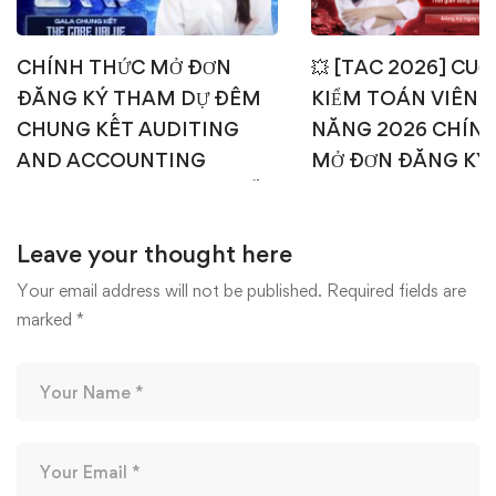
CHÍNH THỨC MỞ ĐƠN
💥 [TAC 2026] CUỘ
ĐĂNG KÝ THAM DỰ ĐÊM
KIỂM TOÁN VIÊN T
CHUNG KẾT AUDITING
NĂNG 2026 CHÍN
AND ACCOUNTING
MỞ ĐƠN ĐĂNG KÝ
CHALLENGE 2026 – AI SẼ
1: TEST ONLINE & 
CHẠM TAY TỚI NGÔI VỊ
OFFLINE 💥
Leave your thought here
CAO NHẤT? 🎉🏆
15/04/2026
22/04/2026
Your email address will not be published.
Required fields are
marked
*