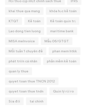
Hội thảo cập nhật chính sách thuế
IFRS
khai thue qua mang
khóa học kế toán
KTQT
Kế toán
Kế toán quản trị
Lao dong tien luong
maritime bank
MISA meInvoice
Mẫu 06/GTGT
Mỗi tuần 1 chuyên đề
phan mem htkk
phát triển cá nhân
phần mềm kế toán
quan ly thue
quyet toan thue TNCN 2012
quyet toan thue tndn
Quản lý rủi ro
Sửa đổi
tai chinh