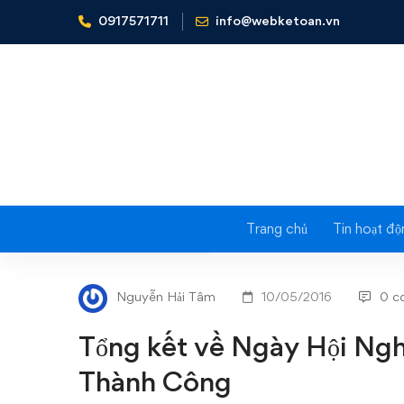
0917571711
info@webketoan.vn
Home
Tin tức - Sự kiện
Tổng kết về Ngày Hội Nghề
Trang chủ
Tin hoạt độ
Tổng
TIN TỨC - SỰ KIỆN
kết
Nguyễn Hải Tâm
10/05/2016
0 c
về
Tổng kết về Ngày Hội N
Ngày
Thành Công