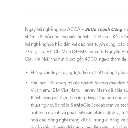
Hội
Nghề
Nghiệp
Ngày hội nghề nghiệp ACCA –
360o Thành Công
– 
ACCA
nhằm kết nối các ứng viên ngành Tài chính – Kế toá
hội nghề nghiệp hấp dẫn với các nhà tuyển dụng, các
–
7/5 tại Tp. Hồ Chí Minh (GEM Center, 8 Nguyễn Bỉnh 
Giai, Hà Nội) thu hút được gần 4000 người tham dự. C
360o
Phỏng vấn tuyển dụng trực tiếp với 50 công ty hà
Thành
Hội thảo “
Sự bùng nổ của ngành thương mại điện t
Công
Việt Nam, IBM Việt Nam, Harvey Nash đã chia sẻ, g
thành công và thực tiễn ứng dụng tổng hòa các c
thuật ngữ quốc tế là
SoMoClo
(collaborative tec
hình kinh doanh và phát triển sản phẩm- dịch vụ m
hòa các công nghệ mạng xã hội, mạng di động và
vì dẫn đến chuyển đổi cách thức làm việc, mô hìn