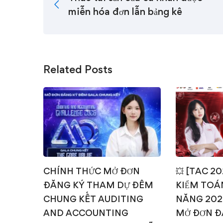
miễn hóa đơn lẫn bảng kê
Related Posts
CHÍNH THỨC MỞ ĐƠN
💥 [TAC 2
ĐĂNG KÝ THAM DỰ ĐÊM
KIỂM TOÁN
CHUNG KẾT AUDITING
NĂNG 202
AND ACCOUNTING
MỞ ĐƠN Đ