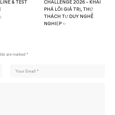
NLINE & TEST
CHALLENGE 2026 – KHAI

PHÁ LÕI GIÁ TRỊ, THỬ
THÁCH TƯ DUY NGHỀ
6
NGHIỆP ✨
14/03/2026
elds are marked
*