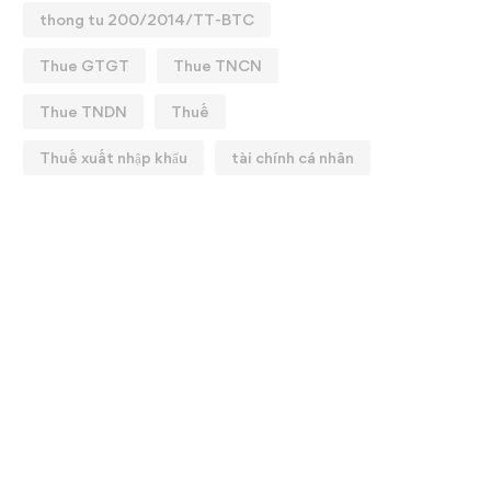
thong tu 200/2014/TT-BTC
Thue GTGT
Thue TNCN
Thue TNDN
Thuế
Thuế xuất nhập khẩu
tài chính cá nhân