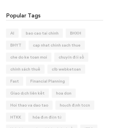
Popular Tags
AI
bao cao tai chinh
BHXH
BHYT
cap nhat chinh sach thue
che do ke toan moi
chuyển đổi số
chính sách thuế
clb webketoan
Fast
Financial Planning
Giao dịch liên kết
hoa don
Hoi thao va dao tao
hoạch định tccn
HTKK
hóa đơn điện tử