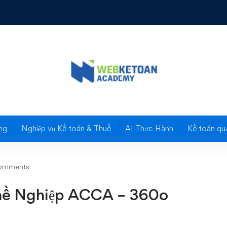
 Nghiệp ACCA - 360o Thành Công
Blog
ng
Nghiệp vụ Kế toán & Thuế
AI Thực Hành
Kế toán quả
omments
ghề Nghiệp ACCA – 360o