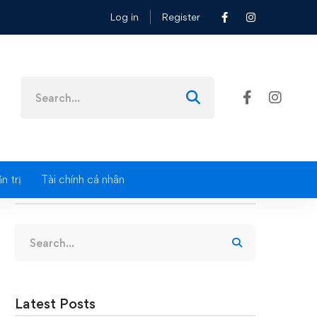
Log in
Register
Search
for:
n trị
Tài chính cá nhân
Search
Search
for:
Latest Posts