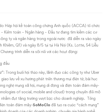
do Hiệp hội kế toán công chứng Anh quốc (ACCA) tổ chức
n – Kiểm toán – Ngân hàng – Đầu tư đang tìm kiếm các cơ
 công ty và ngân hàng trong ngoài nước đã diễn ra vào ngày
Khiêm, Q1) và ngày 8/5 tại tại Hà Nội (Ks. Lotte, 54 Liễu
hương trình diễn ra sôi nổi với các hoạt động:
ng đầu
ử
”: Trong buổi hội thảo này, lãnh đạo các công ty như Uber
iao lưu về xu hướng phát triển thương mại điện tử, bài học
ông nghệ mạng xã hội, mạng di động và điện toán đám mây-
hnologies of social, mobile and cloud) trong chuyển đổi mô
ới nhằm đạt tăng trưởng vượt bậc cho doanh nghiệp. Tổng
 điện toán đám mây-
SoMoClo
đã tạo ra cuộc “cách mạng”
h kinh doanh của các doanh nghiệp, chuyên gia hành nghề