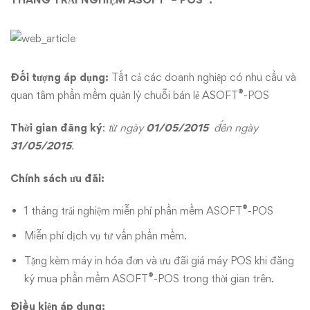
ASOFT®
–
POS
Đối tượng áp dụng:
Tất cả các doanh nghiệp có nhu cầu và
®
quan tâm phần mềm quản lý chuỗi bán lẻ ASOFT
-POS
Thời gian đăng ký
:
từ ngày
01/05/2015
đến ngày
31/05/2015
.
Chính sách ưu đãi:
®
1 tháng trải nghiệm miễn phí phần mềm ASOFT
-POS
Miễn phí dịch vụ tư vấn phần mềm.
Tặng kèm máy in hóa đơn và ưu đãi giá máy POS khi đăng
®
ký mua phần mềm ASOFT
-POS trong thời gian trên.
Điều kiện áp dụng: