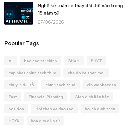
Nghề kế toán sẽ thay đổi thế nào trong
15 năm tới
AI THỰC HÀNH
27/06/2026
Popular Tags
AI
bao cao tai chinh
BHXH
BHYT
cap nhat chinh sach thue
che do ke toan moi
chuyển đổi số
chính sách thuế
clb webketoan
Fast
Financial Planning
Giao dịch liên kết
hoa don
Hoi thao va dao tao
hoạch định tccn
HTKK
hóa đơn điện tử