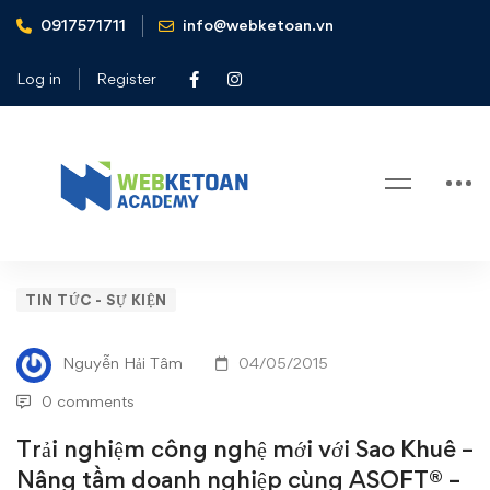
0917571711
info@webketoan.vn
Home
Tin tức - Sự kiện
Trải nghiệm công nghệ mới với Sao Khuê - Nâng tầm doanh
Log in
Register
nghiệp cùng ASOFT® - POS
Blog
Trải
TIN TỨC - SỰ KIỆN
nghiệm
Nguyễn Hải Tâm
04/05/2015
công
0 comments
nghệ
Trải nghiệm công nghệ mới với Sao Khuê –
Nâng tầm doanh nghiệp cùng ASOFT® –