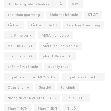
Hội thảo cập nhật chính sách thuế
IFRS
khai thue qua mang
khóa học kế toán
KTQT
Kế toán
Kế toán quản trị
Lao dong tien luong
maritime bank
MISA meInvoice
Mẫu 06/GTGT
Mỗi tuần 1 chuyên đề
phan mem htkk
phát triển cá nhân
phần mềm kế toán
quan ly thue
quyet toan thue TNCN 2012
quyet toan thue tndn
Quản lý rủi ro
Sửa đổi
tai chinh
thong tu 200/2014/TT-BTC
Thue GTGT
Thue TNCN
Thue TNDN
Thuế