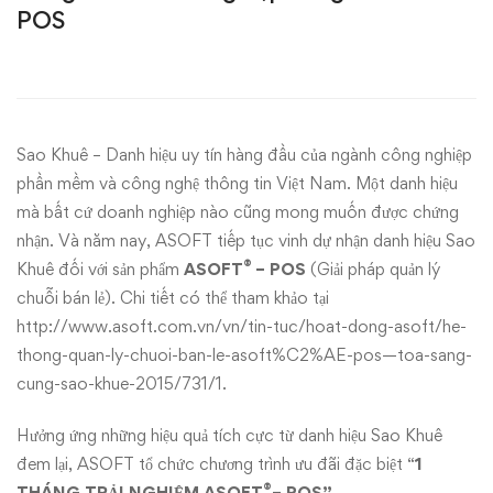
mới
POS
với
Sao
Khuê
Sao Khuê – Danh hiệu uy tín hàng đầu của ngành công nghiệp
phần mềm và công nghệ thông tin Việt Nam. Một danh hiệu
–
mà bất cứ doanh nghiệp nào cũng mong muốn được chứng
Nâng
nhận. Và năm nay, ASOFT tiếp tục vinh dự nhận danh hiệu Sao
®
Khuê đối với sản phẩm
ASOFT
– POS
(Giải pháp quản lý
tầm
chuỗi bán lẻ). Chi tiết có thể tham khảo tại
http://www.asoft.com.vn/vn/tin-tuc/hoat-dong-asoft/he-
doanh
thong-quan-ly-chuoi-ban-le-asoft%C2%AE-pos—toa-sang-
cung-sao-khue-2015/731/1
.
nghiệp
cùng
Hưởng ứng những hiệu quả tích cực từ danh hiệu Sao Khuê
đem lại, ASOFT tổ chức chương trình ưu đãi đặc biệt “
1
®
THÁNG TRẢI NGHIỆM ASOFT
– POS”.