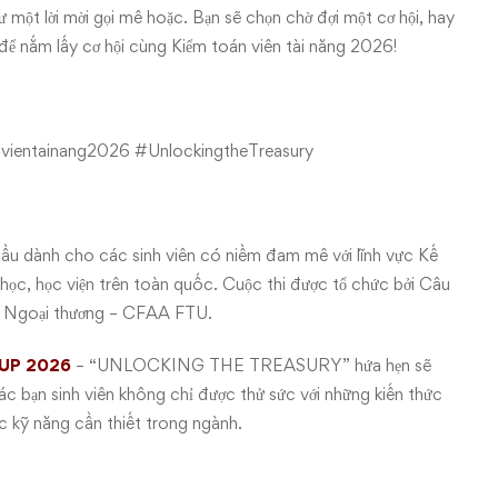
 một lời mời gọi mê hoặc. Bạn sẽ chọn chờ đợi một cơ hội, hay
để nắm lấy cơ hội cùng Kiểm toán viên tài năng 2026!
vientainang2026
#UnlockingtheTreasury
 đầu dành cho các sinh viên có niềm đam mê với lĩnh vực Kế
 học, học viện trên toàn quốc. Cuộc thi được tổ chức bởi Câu
học Ngoại thương – CFAA FTU.
UP 2026
– “UNLOCKING THE TREASURY” hứa hẹn sẽ
ác bạn sinh viên không chỉ được thử sức với những kiến thức
c kỹ năng cần thiết trong ngành.