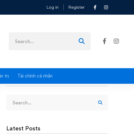
Log in
Register
G KÝ VÒNG 1: TEST ONLINE & TEST OFFLINE 💥
Search
for:
n trị
Tài chính cá nhân
Search
Search
for:
Latest Posts