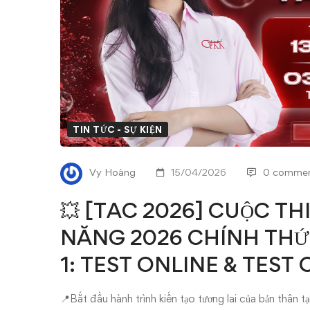
THI
KIỂM
TOÁN
VIÊN
TÀI
TIN TỨC - SỰ KIỆN
NĂNG
Vy Hoàng
15/04/2026
0 commen
2026
💥 [TAC 2026] CUỘC TH
CHÍNH
NĂNG 2026 CHÍNH TH
THỨC
1: TEST ONLINE & TEST 
MỞ
📍Bắt đầu hành trình kiến tạo tương lai của bản thân tạ