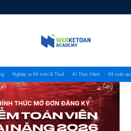
 KIỂM TOÁN VIÊN TÀI NĂNG 2026 CHÍNH THỨC MỞ ĐƠN ĐĂN
Blog
ng
Nghiệp vụ Kế toán & Thuế
AI Thực Hành
Kế toán quả