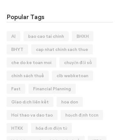
Popular Tags
AI
bao cao tai chinh
BHXH
BHYT
cap nhat chinh sach thue
che do ke toan moi
chuyển đổi số
chính sách thuế
clb webketoan
Fast
Financial Planning
Giao dịch liên kết
hoa don
Hoi thao va dao tao
hoạch định tccn
HTKK
hóa đơn điện tử