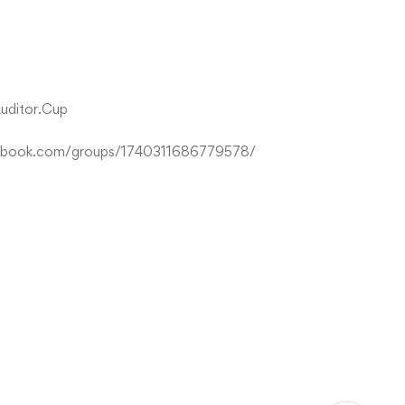
uditor.Cup
ebook.com/groups/1740311686779578/