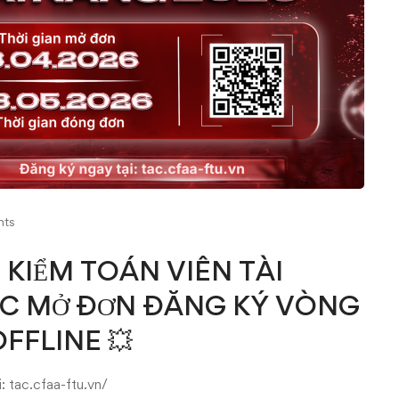
ts
I KIỂM TOÁN VIÊN TÀI
ỨC MỞ ĐƠN ĐĂNG KÝ VÒNG
OFFLINE 💥
i:
tac.cfaa-ftu.vn/