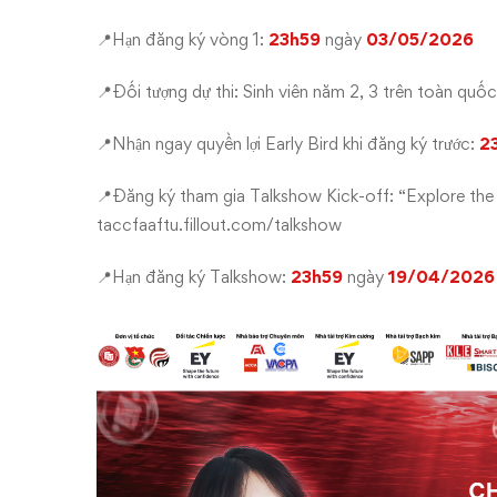
ĐƠN
ĐĂNG
📍Hạn đăng ký vòng 1:
23h59
ngày
03/05/2026
KÝ
📍Đối tượng dự thi: Sinh viên năm 2, 3 trên toàn quốc
VÒNG
📍Nhận ngay quyền lợi Early Bird khi đăng ký trước:
2
1:
📍Đăng ký tham gia Talkshow Kick-off: “Explore the Fu
taccfaaftu.fillout.com/talkshow
TEST
📍Hạn đăng ký Talkshow:
23h59
ngày
19/04/2026
ONLINE
&
TEST
OFFLINE
💥