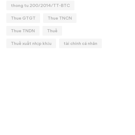
thong tu 200/2014/TT-BTC
Thue GTGT
Thue TNCN
Thue TNDN
Thuế
Thuế xuất nhập khẩu
tài chính cá nhân