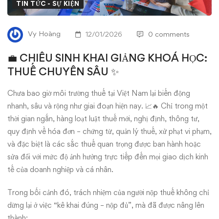
GIẢNG
TIN TỨC - SỰ KIỆN
KHOÁ
Vy Hoàng
12/01/2026
0 comments
HỌC:
💼 CHIÊU SINH KHAI GIẢNG KHOÁ HỌC:
THUẾ
THUẾ CHUYÊN SÂU ✨
CHUYÊN
Chưa bao giờ môi trường thuế tại Việt Nam lại biến động
nhanh, sâu và rộng như giai đoạn hiện nay. 📈🔥 Chỉ trong một
SÂU
thời gian ngắn, hàng loạt luật thuế mới, nghị định, thông tư,
✨
quy định về hóa đơn – chứng từ, quản lý thuế, xử phạt vi phạm,
và đặc biệt là các sắc thuế quan trọng được ban hành hoặc
sửa đổi với mức độ ảnh hưởng trực tiếp đến mọi giao dịch kinh
tế của doanh nghiệp và cá nhân.
Trong bối cảnh đó, trách nhiệm của người nộp thuế không chỉ
dừng lại ở việc “kê khai đúng – nộp đủ”, mà đã được nâng lên
thành: