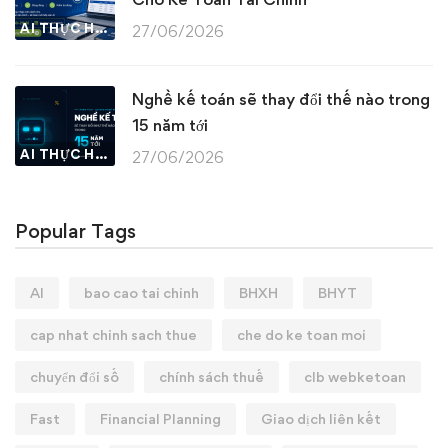
AI THỰC HÀNH
27/06/2026
Nghề kế toán sẽ thay đổi thế nào trong
15 năm tới
AI THỰC HÀNH
27/06/2026
Popular Tags
AI
bao cao tai chinh
BHXH
BHYT
cap nhat chinh sach thue
che do ke toan moi
chuyển đổi số
chính sách thuế
clb webketoan
Fast
Financial Planning
Giao dịch liên kết