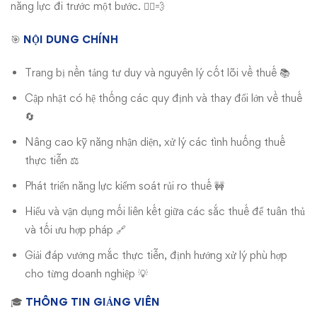
năng lực đi trước một bước. 🏃‍♂️💨
🎯
NỘI DUNG CHÍNH
Trang bị nền tảng tư duy và nguyên lý cốt lõi về thuế 📚
Cập nhật có hệ thống các quy định và thay đổi lớn về thuế
🔄
Nâng cao kỹ năng nhận diện, xử lý các tình huống thuế
thực tiễn ⚖️
Phát triển năng lực kiểm soát rủi ro thuế 🚧
Hiểu và vận dụng mối liên kết giữa các sắc thuế để tuân thủ
và tối ưu hợp pháp 🔗
Giải đáp vướng mắc thực tiễn, định hướng xử lý phù hợp
cho từng doanh nghiệp 💡
🎓
THÔNG TIN GIẢNG VIÊN