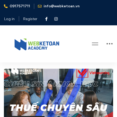
0917571711
info@webketoan.vn
Home
Tin tức - Sự kiện
💼 CHIÊU SINH KHAI GIẢNG KHOÁ HỌC: THUẾ
Log in
Register
CHUYÊN SÂU ✨
Blog
💼
CHIÊU
SINH
KHAI