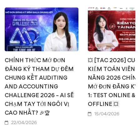
CHÍNH THỨC MỞ ĐƠN
💥 [TAC 2026] CUỘ
ĐĂNG KÝ THAM DỰ ĐÊM
KIỂM TOÁN VIÊN T
CHUNG KẾT AUDITING
NĂNG 2026 CHÍN
AND ACCOUNTING
MỞ ĐƠN ĐĂNG KÝ
CHALLENGE 2026 – AI SẼ
1: TEST ONLINE & 
CHẠM TAY TỚI NGÔI VỊ
OFFLINE 💥
CAO NHẤT? 🎉🏆
15/04/2026
22/04/2026