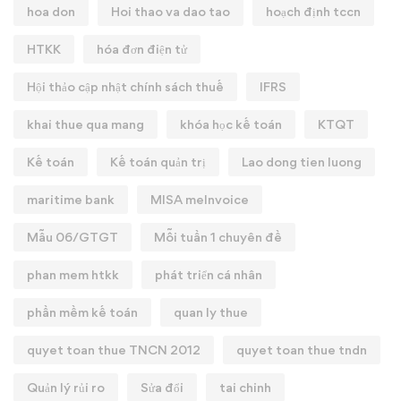
hoa don
Hoi thao va dao tao
hoạch định tccn
HTKK
hóa đơn điện tử
Hội thảo cập nhật chính sách thuế
IFRS
khai thue qua mang
khóa học kế toán
KTQT
Kế toán
Kế toán quản trị
Lao dong tien luong
maritime bank
MISA meInvoice
Mẫu 06/GTGT
Mỗi tuần 1 chuyên đề
phan mem htkk
phát triển cá nhân
phần mềm kế toán
quan ly thue
quyet toan thue TNCN 2012
quyet toan thue tndn
Quản lý rủi ro
Sửa đổi
tai chinh