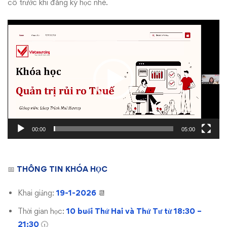
cô trước khi đăng ký học nhé.
Video
Player
00:00
05:00
📅
THÔNG TIN KHÓA HỌC
Khai giảng:
19-1-2026
📆
Thời gian học:
10 buổi Thứ Hai và Thứ Tư từ 18:30 –
21:30
🕡