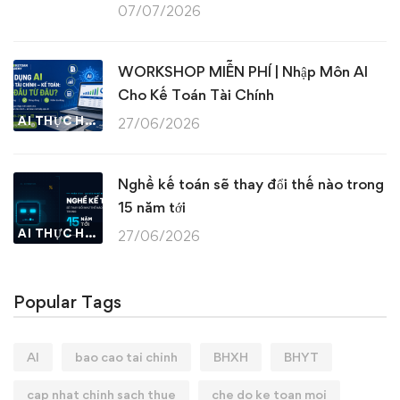
07/07/2026
WORKSHOP MIỄN PHÍ | Nhập Môn AI
Cho Kế Toán Tài Chính
AI THỰC HÀNH
27/06/2026
Nghề kế toán sẽ thay đổi thế nào trong
15 năm tới
AI THỰC HÀNH
27/06/2026
Popular Tags
AI
bao cao tai chinh
BHXH
BHYT
cap nhat chinh sach thue
che do ke toan moi