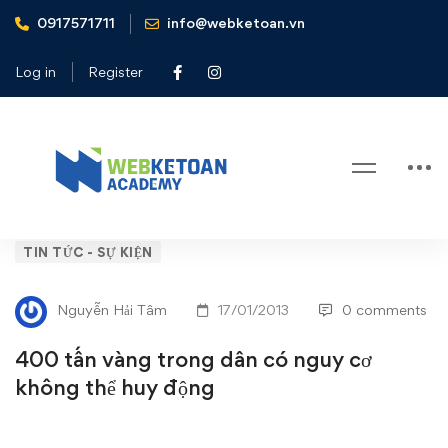
0917571711
info@webketoan.vn
Home
Tin tức - Sự kiện
400 tấn vàng trong dân có nguy cơ không thể huy động
Log in
Register
Blog
400
TIN TỨC - SỰ KIỆN
tấn
Nguyễn Hải Tâm
17/01/2013
0 comments
vàng
400 tấn vàng trong dân có nguy cơ
trong
không thể huy động
dân