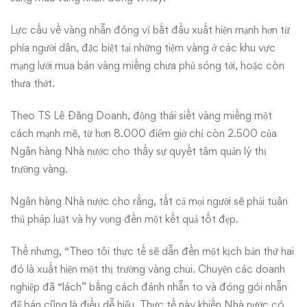
Lực cầu về vàng nhẫn đóng vỉ bắt đầu xuất hiện mạnh hơn từ
phía người dân, đặc biệt tại những tiệm vàng ở các khu vực
mạng lưới mua bán vàng miếng chưa phủ sóng tới, hoặc còn
thưa thớt.
Theo TS Lê Đăng Doanh, động thái siết vàng miếng một
cách mạnh mẽ, từ hơn 8.000 điểm giờ chỉ còn 2.500 của
Ngân hàng Nhà nước cho thấy sự quyết tâm quản lý thị
trường vàng.
Ngân hàng Nhà nước cho rằng, tất cả mọi người sẽ phải tuân
thủ pháp luật và hy vọng đến một kết quả tốt đẹp.
Thế nhưng, “Theo tôi thực tế sẽ dẫn đến một kịch bản thứ hai
đó là xuất hiện một thị trường vàng chui. Chuyện các doanh
nghiệp đã “lách” bằng cách đánh nhẫn to và đóng gói nhẫn
để bán cũng là điều dễ hiểu. Thực tế này khiến Nhà nước có