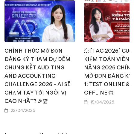
CHÍNH THỨC MỞ ĐƠN
💥 [TAC 2026] CUỘ
ĐĂNG KÝ THAM DỰ ĐÊM
KIỂM TOÁN VIÊN T
CHUNG KẾT AUDITING
NĂNG 2026 CHÍN
AND ACCOUNTING
MỞ ĐƠN ĐĂNG KÝ
CHALLENGE 2026 – AI SẼ
1: TEST ONLINE & 
CHẠM TAY TỚI NGÔI VỊ
OFFLINE 💥
CAO NHẤT? 🎉🏆
15/04/2026
22/04/2026