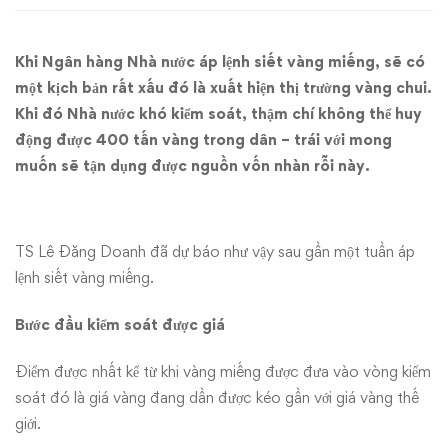
có
Khi Ngân hàng Nhà nước áp lệnh siết vàng miếng, sẽ có
nguy
một kịch bản rất xấu đó là xuất hiện thị trường vàng chui.
cơ
Khi đó Nhà nước khó kiểm soát, thậm chí không thể huy
động được 400 tấn vàng trong dân – trái với mong
không
muốn sẽ tận dụng được nguồn vốn nhàn rỗi này.
thể
huy
TS Lê Đăng Doanh đã dự báo như vậy sau gần một tuần áp
lệnh siết vàng miếng.
động
Bước đầu kiểm soát được giá
Điểm được nhất kể từ khi vàng miếng được đưa vào vòng kiểm
soát đó là giá vàng đang dần được kéo gần với giá vàng thế
giới.