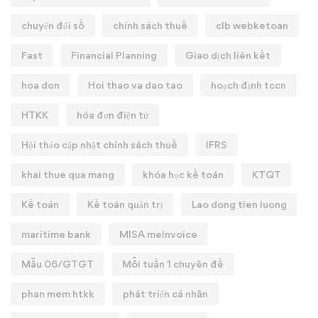
chuyển đổi số
chính sách thuế
clb webketoan
Fast
Financial Planning
Giao dịch liên kết
hoa don
Hoi thao va dao tao
hoạch định tccn
HTKK
hóa đơn điện tử
Hội thảo cập nhật chính sách thuế
IFRS
khai thue qua mang
khóa học kế toán
KTQT
Kế toán
Kế toán quản trị
Lao dong tien luong
maritime bank
MISA meInvoice
Mẫu 06/GTGT
Mỗi tuần 1 chuyên đề
phan mem htkk
phát triển cá nhân