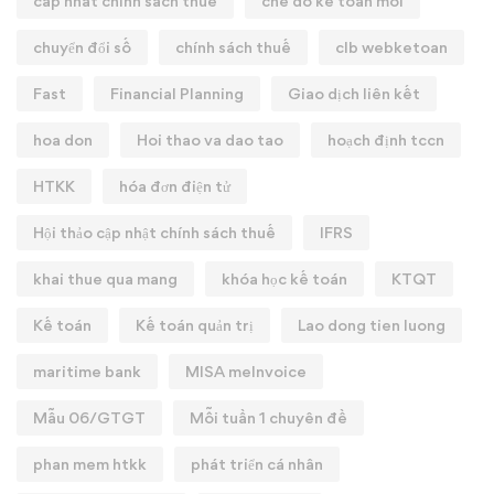
cap nhat chinh sach thue
che do ke toan moi
chuyển đổi số
chính sách thuế
clb webketoan
Fast
Financial Planning
Giao dịch liên kết
hoa don
Hoi thao va dao tao
hoạch định tccn
HTKK
hóa đơn điện tử
Hội thảo cập nhật chính sách thuế
IFRS
khai thue qua mang
khóa học kế toán
KTQT
Kế toán
Kế toán quản trị
Lao dong tien luong
maritime bank
MISA meInvoice
Mẫu 06/GTGT
Mỗi tuần 1 chuyên đề
phan mem htkk
phát triển cá nhân