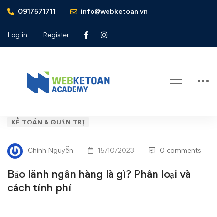
0917571711
info@webketoan.vn
Home
Kế toán & Quản trị
Bảo lãnh ngân hàng là gì? Phân loại và cách tính phí
Log in
Register
Blog
Bảo
KẾ TOÁN & QUẢN TRỊ
lãnh
Chinh Nguyễn
15/10/2023
0 comments
ngân
Bảo lãnh ngân hàng là gì? Phân loại và
hàng
cách tính phí
là