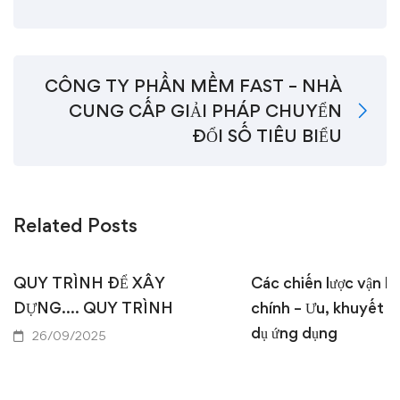
CÔNG TY PHẦN MỀM FAST – NHÀ
CUNG CẤP GIẢI PHÁP CHUYỂN
ĐỔI SỐ TIÊU BIỂU
Related Posts
QUY TRÌNH ĐỂ XÂY
Các chiến lược vận hà
DỰNG…. QUY TRÌNH
chính – Ưu, khuyết đ
dụ ứng dụng
26/09/2025
18/09/2025