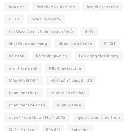
hoa don
Hoi thao va dao tao
hoạch định tccn
HTKK
hóa đơn điện tử
Hội thảo cập nhật chính sách thuế
IFRS
khai thue qua mang
khóa học kế toán
KTQT
Kế toán
Kế toán quản trị
Lao dong tien luong
maritime bank
MISA meInvoice
Mẫu 06/GTGT
Mỗi tuần 1 chuyên đề
phan mem htkk
phát triển cá nhân
phần mềm kế toán
quan ly thue
quyet toan thue TNCN 2012
quyet toan thue tndn
Quản lý rủi ro
Sửa đổi
tai chinh