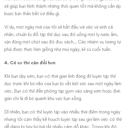
sẽ giúp bạn hình thành những thói quen tốt mà không cần ép
buộc bản thân bất cứ điều gì.
Ví dụ, một ngày mới của tôi sẽ bắt đầu với việc vệ sinh cá
nhân, chuẩn bị đồ tập thể dục sau đó uống một ly nước ấm,
vận động một chút sau đó đọc sách… Các nhiệm vụ tương tự
phải được thực hiện giống như mọi ngày, kể cả cuối tuần.
4. Có cơ thể cân đối hơn
Khi bạn dậy sớm, bạn có thời gian linh động để luyện tập thể
dục trước khi bộ não của bạn bị vắt kiệt sức sau một ngày làm
việc. Bạn có thể đến phòng tập gym vào sáng sớm hoặc đơn
giản chỉ là đi bộ quanh khu vực bạn sống.
Dĩ nhiên, bạn có thể luyện tập vào nhiều thời điểm trong ngày
nhưng tôi cảm thấy kế hoạch luyện tập sau giờ làm việc có thể
dễ dàng bị hủy bỏ bởi rất nhiều cám dỗ khác. Trong khi đó,