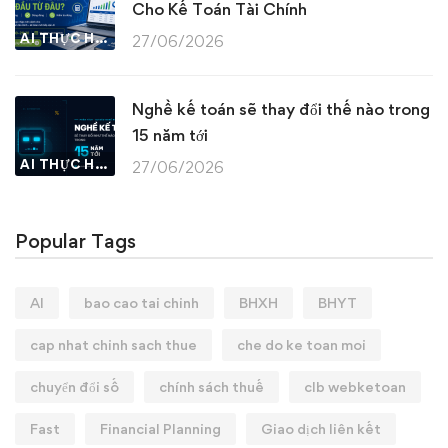
Cho Kế Toán Tài Chính
AI THỰC HÀNH
27/06/2026
Nghề kế toán sẽ thay đổi thế nào trong
15 năm tới
AI THỰC HÀNH
27/06/2026
Popular Tags
AI
bao cao tai chinh
BHXH
BHYT
cap nhat chinh sach thue
che do ke toan moi
chuyển đổi số
chính sách thuế
clb webketoan
Fast
Financial Planning
Giao dịch liên kết