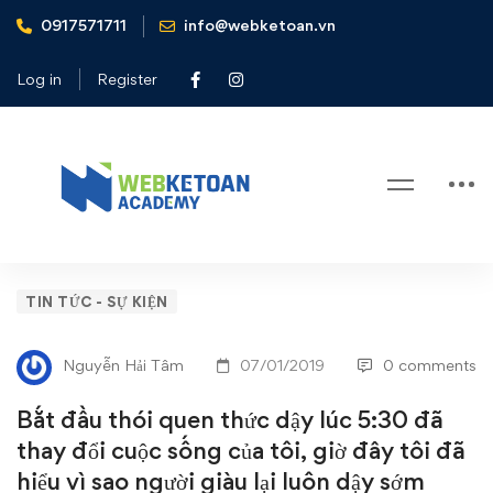
0917571711
info@webketoan.vn
Home
Tin tức - Sự kiện
Bắt đầu thói quen thức dậy lúc 5:30 đã thay đổi cuộc sống
Log in
Register
của tôi, giờ đây tôi đã hiểu vì sao người giàu lại luôn dậy sớm
Blog
Bắt
TIN TỨC - SỰ KIỆN
đầu
Nguyễn Hải Tâm
07/01/2019
0 comments
thói
Bắt đầu thói quen thức dậy lúc 5:30 đã
quen
thay đổi cuộc sống của tôi, giờ đây tôi đã
hiểu vì sao người giàu lại luôn dậy sớm