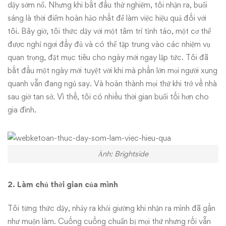
dậy sớm nổ. Nhưng khi bắt đầu thử nghiệm, tôi nhận ra, buổi
luôn
sáng là thời điểm hoàn hảo nhất để làm việc hiệu quả đối với
tôi. Bây giờ, tôi thức dậy với một tâm trí tỉnh táo, một cơ thể
dậy
được nghỉ ngơi đầy đủ và có thể tập trung vào các nhiệm vụ
quan trọng, đặt mục tiêu cho ngày mới ngay lập tức. Tôi đã
sớm
bắt đầu một ngày mới tuyệt vời khi mà phần lớn mọi người xung
quanh vẫn đang ngủ say. Và hoàn thành mọi thứ khi trở về nhà
sau giờ tan sở. Vì thế, tôi có nhiều thời gian buổi tối hơn cho
gia đình.
Ảnh: Brightside
2. Làm chủ thời gian của mình
Tôi từng thức dậy, nhảy ra khỏi giường khi nhận ra mình đã gần
như muộn làm. Cuống cuồng chuẩn bị mọi thứ nhưng rồi vẫn