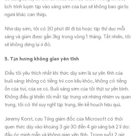
lịch trình luyện tập vào sáng sớm của bạn sẽ không bao giờ bị
người khác can thiệp.
Nhờ dậy sớm, tôi có 30 phút để đi bộ hoặc tập thể dục mỗi
sáng và giảm được gần 3kg trong vòng 1 tháng. Tất nhiên, tôi
sẽ không dừng lại ở đó.
5. Tận hưởng không gian yên tĩnh
Điều tôi yêu thích nhất khi thức dậy sớm là sự yên tĩnh của
buổi sáng: không có tiếng trẻ con kêu khóc, không có tiếng
ồn của tivi, của xe cộ. Buổi sáng sớm của tôi thật sự yên bình.
Không điều gì khiến tôi mất tập trung với những nhiệm vụ quan
trọng, tôi có thể suy nghĩ tập trung, lên kế hoạch hiệu quả.
Jeremy Korst, cựu Tổng giám đốc của Microsoft có thói
quen thức dậy vào khoảng 3 giờ 30 đến 4 giờ sáng bởi 2 lí do:
đầu óc minh mẫn và không gian yên tĩnh. Trong suốt 2 giờ