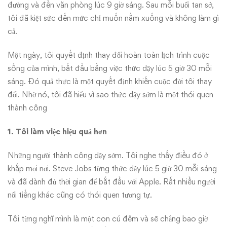
tôi,
đường và đến văn phòng lúc 9 giờ sáng. Sau mỗi buổi tan sở,
giờ
tôi đã kiệt sức đến mức chỉ muốn nằm xuống và không làm gì
cả.
đây
Một ngày, tôi quyết định thay đổi hoàn toàn lịch trình cuộc
tôi
sống của mình, bắt đầu bằng việc thức dậy lúc 5 giờ 30 mỗi
sáng. Đó quả thực là một quyết định khiến cuộc đời tôi thay
đã
đổi. Nhờ nó, tôi đã hiểu vì sao thức dậy sớm là một thói quen
hiểu
thành công
vì
1. Tôi làm việc hiệu quả hơn
sao
Những người thành công dậy sớm. Tôi nghe thấy điều đó ở
khắp mọi nơi. Steve Jobs từng thức dậy lúc 5 giờ 30 mỗi sáng
người
và đã dành đủ thời gian để bắt đầu với Apple. Rất nhiều người
nổi tiếng khác cũng có thói quen tương tự.
giàu
lại
Tôi từng nghĩ mình là một con cú đêm và sẽ chẳng bao giờ