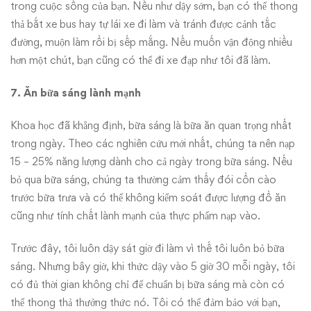
trong cuộc sống của bạn. Nếu như dậy sớm, bạn có thể thong
thả bắt xe bus hay tự lái xe đi làm và tránh được cảnh tắc
đường, muộn làm rồi bị sếp mắng. Nếu muốn vận động nhiều
hơn một chút, bạn cũng có thể đi xe đạp như tôi đã làm.
7. Ăn bữa sáng lành mạnh
Khoa học đã khẳng định, bữa sáng là bữa ăn quan trọng nhất
trong ngày. Theo các nghiên cứu mới nhất, chúng ta nên nạp
15 – 25% năng lượng dành cho cả ngày trong bữa sáng. Nếu
bỏ qua bữa sáng, chúng ta thường cảm thấy đói cồn cào
trước bữa trưa và có thể không kiểm soát được lượng đồ ăn
cũng như tính chất lành mạnh của thực phẩm nạp vào.
Trước đây, tôi luôn dậy sát giờ đi làm vì thế tôi luôn bỏ bữa
sáng. Nhưng bây giờ, khi thức dậy vào 5 giờ 30 mỗi ngày, tôi
có đủ thời gian không chỉ để chuẩn bị bữa sáng mà còn có
thể thong thả thưởng thức nó. Tôi có thể đảm bảo với bạn,