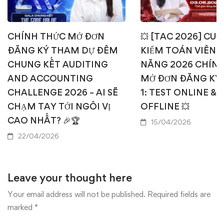
CHÍNH THỨC MỞ ĐƠN
💥 [TAC 2026] CUỘ
ĐĂNG KÝ THAM DỰ ĐÊM
KIỂM TOÁN VIÊN T
CHUNG KẾT AUDITING
NĂNG 2026 CHÍN
AND ACCOUNTING
MỞ ĐƠN ĐĂNG KÝ
CHALLENGE 2026 – AI SẼ
1: TEST ONLINE & 
CHẠM TAY TỚI NGÔI VỊ
OFFLINE 💥
CAO NHẤT? 🎉🏆
15/04/2026
22/04/2026
Leave your thought here
Your email address will not be published.
Required fields are
marked
*