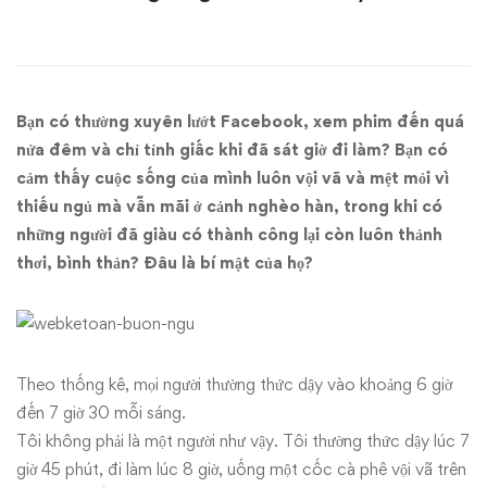
thức
dậy
lúc
Bạn có thường xuyên lướt Facebook, xem phim đến quá
5:30
nửa đêm và chỉ tỉnh giấc khi đã sát giờ đi làm? Bạn có
cảm thấy cuộc sống của mình luôn vội vã và mệt mỏi vì
đã
thiếu ngủ mà vẫn mãi ở cảnh nghèo hàn, trong khi có
những người đã giàu có thành công lại còn luôn thảnh
thay
thơi, bình thản? Đâu là bí mật của họ?
đổi
cuộc
sống
Theo thống kê, mọi người thường thức dậy vào khoảng 6 giờ
đến 7 giờ 30 mỗi sáng.
của
Tôi không phải là một người như vậy. Tôi thường thức dậy lúc 7
giờ 45 phút, đi làm lúc 8 giờ, uống một cốc cà phê vội vã trên