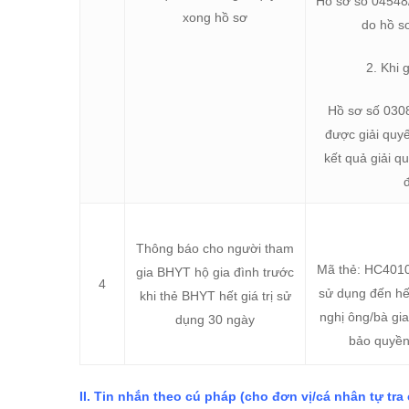
Hồ sơ số 04548/
xong hồ sơ
do hồ s
2. Khi 
Hồ sơ số 030
được giải quyế
kết quả giải q
Thông báo cho người tham
Mã thẻ: HC4010
gia BHYT hộ gia đình trước
4
sử dụng đến hế
khi thẻ BHYT hết giá trị sử
nghị ông/bà gi
dụng 30 ngày
bảo quyền
II. Tin nhắn theo cú pháp (cho đơn vị/cá nhân tự tra