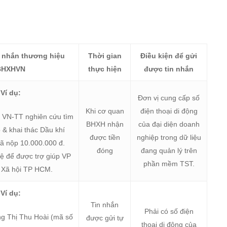
n nhắn thương hiệu
Thời gian
Điều kiện để gửi
BHXHVN
thực hiện
được tin nhắn
Ví dụ:
Đơn vị cung cấp số
Khi cơ quan
điện thoại di động
í VN-TT nghiên cứu tìm
BHXH nhận
của đại diện doanh
 & khai thác Dầu khí
được tiền
nghiệp trong dữ liệu
 nộp 10.000.000 đ.
đóng
đang quản lý trên
hệ để được trợ giúp VP
phần mềm TST.
 Xã hội TP HCM.
Ví dụ:
Tin nhắn
Phải có số điện
ng Thị Thu Hoài (mã số
được gửi tự
thoại di động của