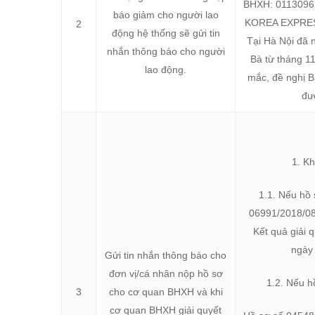
BHXH: 0113096
báo giảm cho người lao
KOREA EXPRES
2
động hệ thống sẽ gửi tin
Tại Hà Nội đã
nhắn thông báo cho người
Bà từ tháng 1
lao động.
mắc, đề nghị Bà
đư
1. Kh
1.1. Nếu hồ 
06991/2018/08
Kết quả giải 
ngày
Gửi tin nhắn thông báo cho
đơn vị/cá nhân nộp hồ sơ
1.2. Nếu h
3
cho cơ quan BHXH và khi
cơ quan BHXH giải quyết