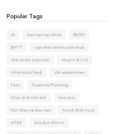
Popular Tags
AI
bao cao tai chinh
BHXH
BHYT
cap nhat chinh sach thue
che do ke toan moi
chuyển đổi số
chính sách thuế
clb webketoan
Fast
Financial Planning
Giao dịch liên kết
hoa don
Hoi thao va dao tao
hoạch định tccn
HTKK
hóa đơn điện tử