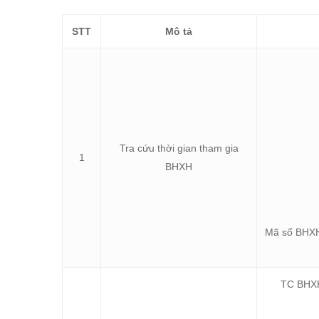
STT
Mô tả
Tra cứu thời gian tham gia
1
BHXH
Mã số BHXH
TC BHXH