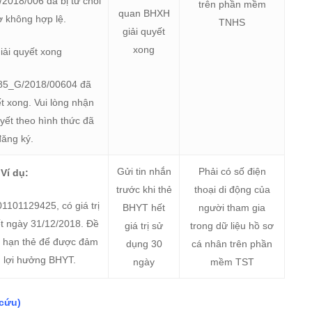
2018/006 đã bị từ chối
trên phần mềm
quan BHXH
ơ không hợp lệ.
TNHS
giải quyết
xong
giải quyết xong
85_G/2018/00604 đã
t xong. Vui lòng nhận
uyết theo hình thức đã
đăng ký.
Gửi tin nhắn
Phải có số điện
Ví dụ:
trước khi thẻ
thoại di động của
1101129425, có giá trị
BHYT hết
người tham gia
t ngày 31/12/2018. Đề
giá trị sử
trong dữ liệu hồ sơ
a hạn thẻ để được đảm
dụng 30
cá nhân trên phần
 lợi hưởng BHYT.
ngày
mềm TST
 cứu)