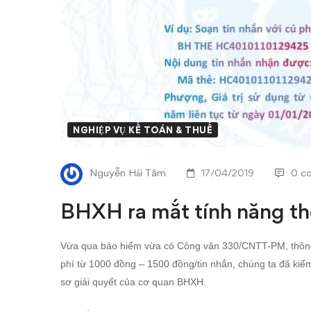
năng
thông
báo
qua
SMS
NGHIỆP VỤ KẾ TOÁN & THUẾ
Nguyễn Hải Tâm
17/04/2019
0 c
BHXH ra mắt tính năng t
Vừa qua bảo hiểm vừa có
Công văn 330/CNTT-PM
, thô
phí từ 1000 đồng – 1500 đồn
g/tin nhắn, chúng ta đã kiể
sơ giải quyết của
cơ quan BHXH.