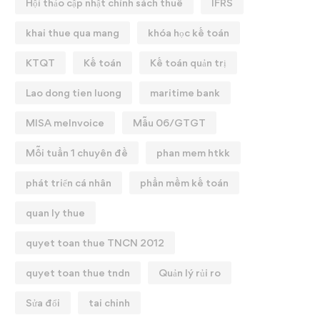
Hội thảo cập nhật chính sách thuế
IFRS
khai thue qua mang
khóa học kế toán
KTQT
Kế toán
Kế toán quản trị
Lao dong tien luong
maritime bank
MISA meInvoice
Mẫu 06/GTGT
Mỗi tuần 1 chuyên đề
phan mem htkk
phát triển cá nhân
phần mềm kế toán
quan ly thue
quyet toan thue TNCN 2012
quyet toan thue tndn
Quản lý rủi ro
Sửa đổi
tai chinh