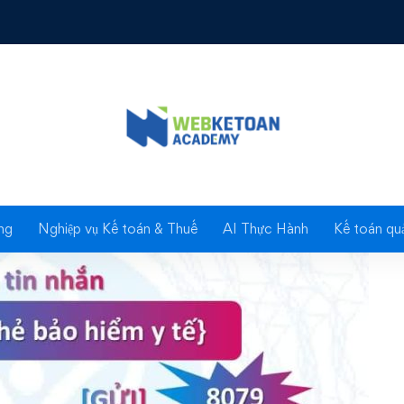
năng thông báo qua SMS
Blog
ng
Nghiệp vụ Kế toán & Thuế
AI Thực Hành
Kế toán quả