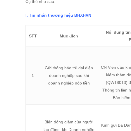
Cụ thể như sau:
I. Tin nhắn thương hiệu BHXHVN
Nội dung ti
S
TT
Mụ
c đích
CN Viện dầu kh
Gửi thông báo tới đại diện
kiếm thăm dò
1
doanh nghiệp sau khi
(QW18013) đã
doanh nghiệp nộp tiền
Thông tin liên 
Bảo hiểm
Biến động giảm của người
Kính gửi Bà Đặ
lao động: khi Doanh nghiệp