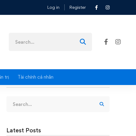
Log in
Register
Search
for:
n trị
Tài chính cá nhân
Search
Search
for:
Latest Posts