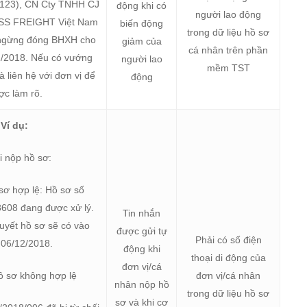
123), CN Cty TNHH CJ
động khi có
người lao động
S FREIGHT Việt Nam
biến động
trong dữ liệu hồ sơ
 ngừng đóng BHXH cho
giảm của
cá nhân trên phần
1/2018. Nếu có vướng
người lao
mềm TST
 liên hệ với đơn vị để
động
ợc làm rõ.
Ví dụ:
i nộp hồ sơ:
sơ hợp lệ: Hồ sơ số
608 đang được xử lý.
Tin nhắn
quyết hồ sơ sẽ có vào
được gửi tự
Phải có số điện
 06/12/2018.
động khi
thoại di động của
đơn vị/cá
ồ sơ không hợp lệ
đơn vị/cá nhân
nhân nộp hồ
trong dữ liệu hồ sơ
sơ và khi cơ