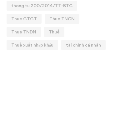
thong tu 200/2014/TT-BTC
Thue GTGT
Thue TNCN
Thue TNDN
Thuế
Thuế xuất nhập khẩu
tài chính cá nhân