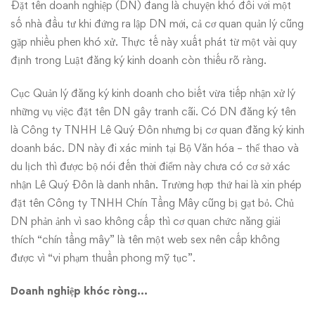
nghiệp
Đặt tên doanh nghiệp (DN) đang là chuyện khó đối với một
số nhà đầu tư khi đứng ra lập DN mới, cả cơ quan quản lý cũng
gặp nhiều phen khó xử. Thực tế này xuất phát từ một vài quy
định trong Luật đăng ký kinh doanh còn thiếu rõ ràng.
Cục Quản lý đăng ký kinh doanh cho biết vừa tiếp nhận xử lý
những vụ việc đặt tên DN gây tranh cãi. Có DN đăng ký tên
là Công ty TNHH Lê Quý Đôn nhưng bị cơ quan đăng ký kinh
doanh bác. DN này đi xác minh tại Bộ Văn hóa – thể thao và
du lịch thì được bộ nói đến thời điểm này chưa có cơ sở xác
nhận Lê Quý Đôn là danh nhân. Trường hợp thứ hai là xin phép
đặt tên Công ty TNHH Chín Tầng Mây cũng bị gạt bỏ. Chủ
DN phản ảnh vì sao không cấp thì cơ quan chức năng giải
thích “chín tầng mây” là tên một web sex nên cấp không
được vì “vi phạm thuần phong mỹ tục”.
Doanh nghiệp khóc ròng…