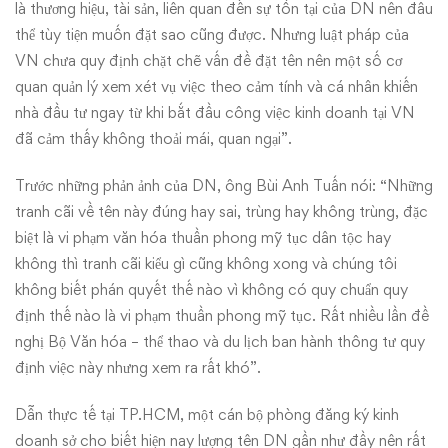
là thương hiệu, tài sản, liên quan đến sự tồn tại của DN nên đâu
thể tùy tiện muốn đặt sao cũng được. Nhưng luật pháp của
VN chưa quy định chặt chẽ vấn đề đặt tên nên một số cơ
quan quản lý xem xét vụ việc theo cảm tính và cá nhân khiến
nhà đầu tư ngay từ khi bắt đầu công việc kinh doanh tại VN
đã cảm thấy không thoải mái, quan ngại”.
Trước những phản ảnh của DN, ông Bùi Anh Tuấn nói: “Những
tranh cãi về tên này đúng hay sai, trùng hay không trùng, đặc
biệt là vi phạm văn hóa thuần phong mỹ tục dân tộc hay
không thì tranh cãi kiểu gì cũng không xong và chúng tôi
không biết phán quyết thế nào vì không có quy chuẩn quy
định thế nào là vi phạm thuần phong mỹ tục. Rất nhiều lần đề
nghị Bộ Văn hóa – thể thao và du lịch ban hành thông tư quy
định việc này nhưng xem ra rất khó”.
Dẫn thực tế tại TP.HCM, một cán bộ phòng đăng ký kinh
doanh sở cho biết hiện nay lượng tên DN gần như đầy nên rất