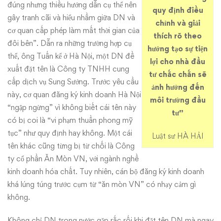
đúng nhưng thiếu hướng dẫn cụ thể nên
quy định điều
gây tranh cãi và hiểu nhầm giữa DN và
chỉnh và giải
cơ quan cấp phép làm mất thời gian của
thích rõ theo
đôi bên”. Dẫn ra những trường hợp cụ
hướng tạo sự tiện
thể, ông Tuấn kể ở Hà Nội, một DN đề
lợi cho nhà đầu
xuất đặt tên là Công ty TNHH cung
tư chắc chắn sẽ
cấp dịch vụ Sung Sướng. Trước yêu cầu
ảnh hưởng đến
này, cơ quan đăng ký kinh doanh Hà Nội
môi trường đầu
“ngập ngừng” vì không biết cái tên này
tư”
có bị coi là “vi phạm thuần phong mỹ
tục” như quy định hay không. Một cái
Luật sư HÀ HẢI
tên khác cũng từng bị từ chối là Công
ty cổ phần Ăn Mòn VN, với ngành nghề
kinh doanh hóa chất. Tuy nhiên, cán bộ đăng ký kinh doanh
khá lúng túng trước cụm từ “ăn mòn VN” có nhạy cảm gì
không.
Không chỉ DN trong nước gặp rắc rối khi đặt tên DN mà ngay