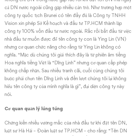
cả DN nước ngoài cũng gặp nhiều cản trở. Như trường hợp một
công ty quốc tịch Brunei có tên đầy đủ là Công ty TNHH
Vision xin phép Sở Kế hoạch và đầu tư TP.HCM thành lập
công ty 100% vốn đầu tư nước ngoài. Rắc rối bắt đầu từ việc
nhà đầu tư muốn được để tên công ty con là Ying Lin (VN)
nhưng cơ quan chức năng cho rằng từ Ying Lin không có
nghĩa. “Mặc dù chúng tôi giải thích đây là từ phiên âm tiếng
Hoa nghĩa tiếng Việt là “Dĩng Linh” nhưng cơ quan cấp phép
không chấp nhận. Sau nhiều tranh cãi, cuối cùng chúng tôi
buộc phải chọn tên Dĩng Linh và đến lượt chúng tôi lại không
hiểu tên công ty của mình nghĩa là gì”, đại diện công ty này
nói.
Cơ quan quản lý lúng túng
Chứng kiến nhiều vướng mắc của nhà đầu tư khi đặt tên DN,
luật sư Hà Hải – Đoàn luật sư TP.HCM – cho rằng: “Tên DN