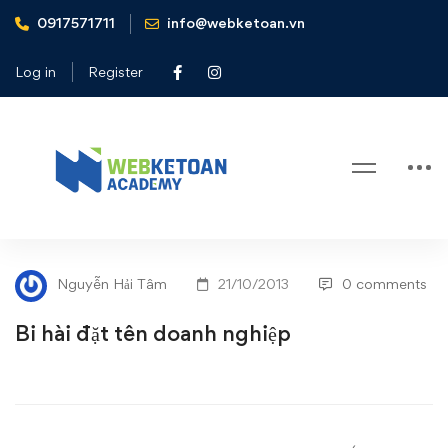
0917571711
info@webketoan.vn
Home
Tin tức - Sự kiện
Bi hài đặt tên doanh nghiệp
Log in
Register
Blog
Bi
TIN TỨC - SỰ KIỆN
hài
Nguyễn Hải Tâm
21/10/2013
0 comments
đặt
Bi hài đặt tên doanh nghiệp
tên
doanh