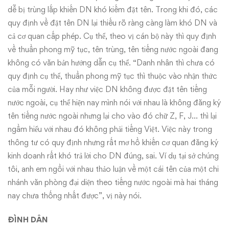
dễ bị trùng lắp khiến DN khó kiếm đặt tên. Trong khi đó, các
quy định về đặt tên DN lại thiếu rõ ràng càng làm khó DN và
cả cơ quan cấp phép. Cụ thể, theo vị cán bộ này thì quy định
về thuần phong mỹ tục, tên trùng, tên tiếng nước ngoài đang
không có văn bản hướng dẫn cụ thể. “Danh nhân thì chưa có
quy định cụ thể, thuần phong mỹ tục thì thuộc vào nhận thức
của mỗi người. Hay như việc DN không được đặt tên tiếng
nước ngoài, cụ thể hiện nay mình nói với nhau là không đăng ký
tên tiếng nước ngoài nhưng lại cho vào đó chữ Z, F, J… thì lại
ngầm hiểu với nhau đó không phải tiếng Việt. Việc này trong
thông tư có quy định nhưng rất mơ hồ khiến cơ quan đăng ký
kinh doanh rất khó trả lời cho DN đúng, sai. Ví dụ tại sở chúng
tôi, anh em ngồi với nhau thảo luận về một cái tên của một chi
nhánh văn phòng đại diện theo tiếng nước ngoài mà hai tháng
nay chưa thống nhất được”, vị này nói.
ĐÌNH DÂN