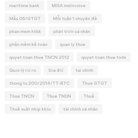
maritime bank
MISA meInvoice
Mẫu 06/GTGT
Mỗi tuần 1 chuyên đề
phan mem htkk
phát triển cá nhân
phần mềm kế toán
quan ly thue
quyet toan thue TNCN 2012
quyet toan thue tndn
Quản lý rủi ro
Sửa đổi
tai chinh
thong tu 200/2014/TT-BTC
Thue GTGT
Thue TNCN
Thue TNDN
Thuế
Thuế xuất nhập khẩu
tài chính cá nhân