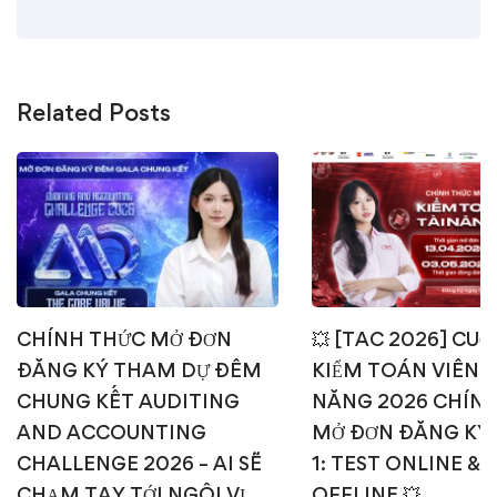
Related Posts
CHÍNH THỨC MỞ ĐƠN
💥 [TAC 2026] CUỘ
ĐĂNG KÝ THAM DỰ ĐÊM
KIỂM TOÁN VIÊN T
CHUNG KẾT AUDITING
NĂNG 2026 CHÍN
AND ACCOUNTING
MỞ ĐƠN ĐĂNG KÝ
CHALLENGE 2026 – AI SẼ
1: TEST ONLINE & 
CHẠM TAY TỚI NGÔI VỊ
OFFLINE 💥