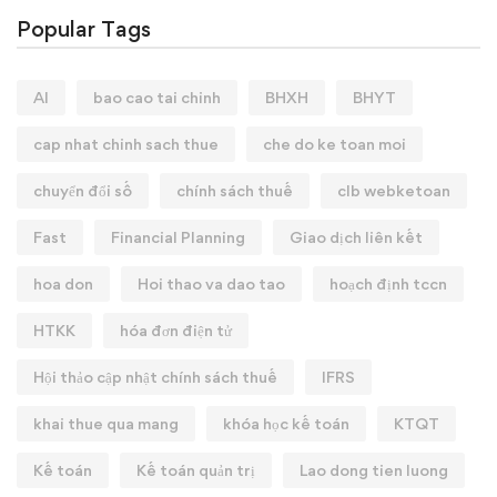
Popular Tags
AI
bao cao tai chinh
BHXH
BHYT
cap nhat chinh sach thue
che do ke toan moi
chuyển đổi số
chính sách thuế
clb webketoan
Fast
Financial Planning
Giao dịch liên kết
hoa don
Hoi thao va dao tao
hoạch định tccn
HTKK
hóa đơn điện tử
Hội thảo cập nhật chính sách thuế
IFRS
khai thue qua mang
khóa học kế toán
KTQT
Kế toán
Kế toán quản trị
Lao dong tien luong