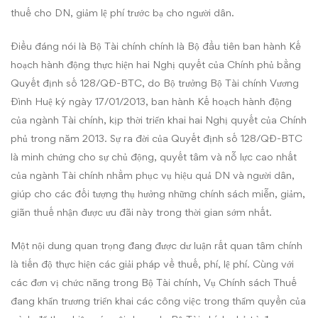
áp
thuế cho DN, giảm lệ phí trước bạ cho người dân.
dụng
Điều đáng nói là Bộ Tài chính chính là Bộ đầu tiên ban hành Kế
trong
hoạch hành động thực hiện hai Nghị quyết của Chính phủ bằng
Quyết định số 128/QĐ-BTC, do Bộ trưởng Bộ Tài chính Vương
năm
Đình Huệ ký ngày 17/01/2013, ban hành Kế hoạch hành động
2013
của ngành Tài chính, kịp thời triển khai hai Nghị quyết của Chính
phủ trong năm 2013. Sự ra đời của Quyết định số 128/QĐ-BTC
là minh chứng cho sự chủ động, quyết tâm và nỗ lực cao nhất
của ngành Tài chính nhằm phục vụ hiệu quả DN và người dân,
giúp cho các đối tượng thụ hưởng những chính sách miễn, giảm,
giãn thuế nhận được ưu đãi này trong thời gian sớm nhất.
Một nội dung quan trọng đang được dư luận rất quan tâm chính
là tiến độ thực hiện các giải pháp về thuế, phí, lệ phí. Cùng với
các đơn vị chức năng trong Bộ Tài chính, Vụ Chính sách Thuế
đang khẩn trương triển khai các công việc trong thẩm quyền của