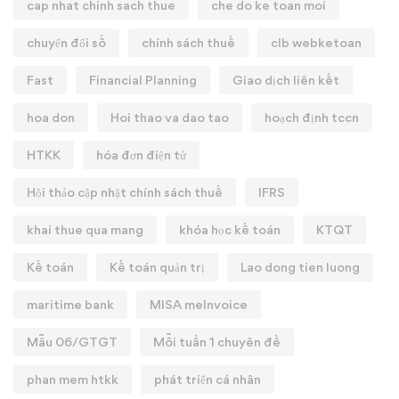
cap nhat chinh sach thue
che do ke toan moi
chuyển đổi số
chính sách thuế
clb webketoan
Fast
Financial Planning
Giao dịch liên kết
hoa don
Hoi thao va dao tao
hoạch định tccn
HTKK
hóa đơn điện tử
Hội thảo cập nhật chính sách thuế
IFRS
khai thue qua mang
khóa học kế toán
KTQT
Kế toán
Kế toán quản trị
Lao dong tien luong
maritime bank
MISA meInvoice
Mẫu 06/GTGT
Mỗi tuần 1 chuyên đề
phan mem htkk
phát triển cá nhân