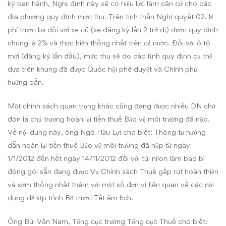
ký ban hành, Nghị định này sẽ có hiệu lực làm căn cứ cho các
địa phương quy định mức thu. Trên tinh thần Nghị quyết 02, lệ
phí trước bạ đối với xe cũ (xe đăng ký lần 2 trở đi) được quy định
chung là 2% và thực hiện thống nhất trên cả nước. Đối với ô tô
mới (đăng ký lần đầu), mức thu sẽ do các tỉnh quy định cụ thể
dựa trên khung đã được Quốc hội phê duyệt và Chính phủ
hướng dẫn.
Một chính sách quan trọng khác cũng đang được nhiều DN chờ
đón là chủ trương hoàn lại tiền thuế Bảo vệ môi trường đã nộp.
Về nội dung này, ông Ngô Hữu Lợi cho biết: Thông tư hướng
dẫn hoàn lại tiền thuế Bảo vệ môi trường đã nộp từ ngày
1/1/2012 đến hết ngày 14/11/2012 đối với túi nilon làm bao bì
đóng gói sẵn đang được Vụ Chính sách Thuế gấp rút hoàn thiện
và sớm thống nhất thêm với một số đơn vị liên quan về các nội
dung để kịp trình Bộ trước Tết âm lịch.
Ông Bùi Văn Nam, Tổng cục trưởng Tổng cục Thuế cho biết: