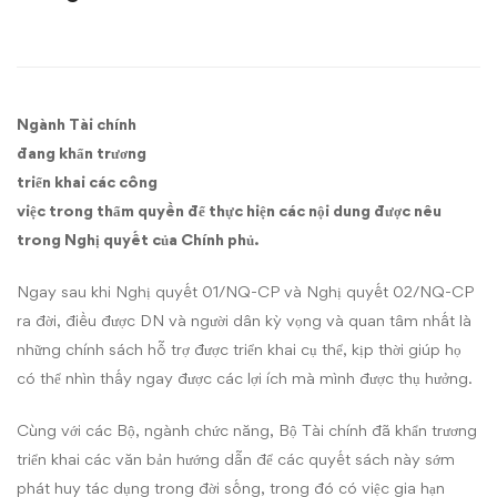
chính
sách
miễn,
Ngành Tài chính
giảm,
đang khẩn trương
triển khai các công
giãn
việc trong thẩm quyền để thực hiện các nội dung được nêu
trong Nghị quyết của Chính phủ.
thuế,
phí
Ngay sau khi Nghị quyết 01/NQ-CP và Nghị quyết 02/NQ-CP
ra đời, điều được DN và người dân kỳ vọng và quan tâm nhất là
mới
những chính sách hỗ trợ được triển khai cụ thể, kịp thời giúp họ
có thể nhìn thấy ngay được các lợi ích mà mình được thụ hưởng.
sẽ
Cùng với các Bộ, ngành chức năng, Bộ Tài chính đã khẩn trương
được
triển khai các văn bản hướng dẫn để các quyết sách này sớm
phát huy tác dụng trong đời sống, trong đó có việc gia hạn