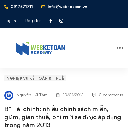
0917571711
info@webketoan.vn
Home
Nghiệp vụ Kế toán & Thuế
Bộ Tài chính: nhiều chính sách miễn, giảm, giãn thuế, phí mới
Log in
Register
sẽ được áp dụng trong năm 2013
Blog
Bộ
NGHIỆP VỤ KẾ TOÁN & THUẾ
Tài
Nguyễn Hải Tâm
29/01/2013
0 comments
chính:
Bộ Tài chính: nhiều chính sách miễn,
nhiều
giảm, giãn thuế, phí mới sẽ được áp dụng
trong năm 2013