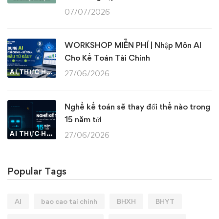
07/07/2026
WORKSHOP MIỄN PHÍ | Nhập Môn AI
Cho Kế Toán Tài Chính
AI THỰC HÀNH
27/06/2026
Nghề kế toán sẽ thay đổi thế nào trong
15 năm tới
AI THỰC HÀNH
27/06/2026
Popular Tags
AI
bao cao tai chinh
BHXH
BHYT