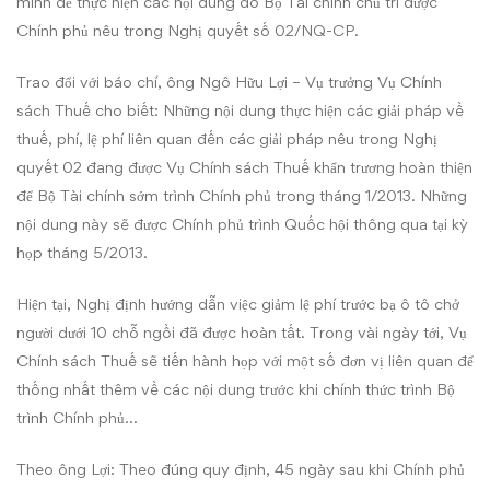
mình để thực hiện các nội dung do Bộ Tài chính chủ trì được
Chính phủ nêu trong Nghị quyết số 02/NQ-CP.
Trao đổi với báo chí, ông Ngô Hữu Lợi – Vụ trưởng Vụ Chính
sách Thuế cho biết: Những nội dung thực hiện các giải pháp về
thuế, phí, lệ phí liên quan đến các giải pháp nêu trong Nghị
quyết 02 đang được Vụ Chính sách Thuế khẩn trương hoàn thiện
để Bộ Tài chính sớm trình Chính phủ trong tháng 1/2013. Những
nội dung này sẽ được Chính phủ trình Quốc hội thông qua tại kỳ
họp tháng 5/2013.
Hiện tại, Nghị định hướng dẫn việc giảm lệ phí trước bạ ô tô chở
người dưới 10 chỗ ngồi đã được hoàn tất. Trong vài ngày tới, Vụ
Chính sách Thuế sẽ tiến hành họp với một số đơn vị liên quan để
thống nhất thêm về các nội dung trước khi chính thức trình Bộ
trình Chính phủ…
Theo ông Lợi: Theo đúng quy định, 45 ngày sau khi Chính phủ