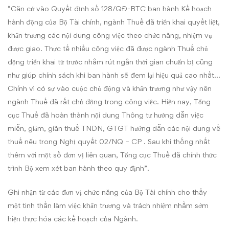
“Căn cứ vào Quyết định số 128/QĐ-BTC ban hành Kế hoạch
hành động của Bộ Tài chính, ngành Thuế đã triển khai quyết liệt,
khẩn trương các nội dung công việc theo chức năng, nhiệm vụ
được giao. Thực tế nhiều công việc đã được ngành Thuế chủ
động triển khai từ trước nhằm rút ngắn thời gian chuẩn bị cũng
như giúp chính sách khi ban hành sẽ đem lại hiệu quả cao nhất…
Chính vì có sự vào cuộc chủ động và khẩn trương như vậy nên
ngành Thuế đã rất chủ động trong công việc. Hiện nay, Tổng
cục Thuế đã hoàn thành nội dung Thông tư hướng dẫn việc
miễn, giảm, giãn thuế TNDN, GTGT hướng dẫn các nội dung về
thuế nêu trong Nghị quyết 02/NQ – CP . Sau khi thống nhất
thêm với một số đơn vị liên quan, Tổng cục Thuế đã chính thức
trình Bộ xem xét ban hành theo quy định”.
Ghi nhận từ các đơn vị chức năng của Bộ Tài chính cho thấy
một tinh thần làm việc khẩn trương và trách nhiệm nhằm sớm
hiện thực hóa các kế hoạch của Ngành.