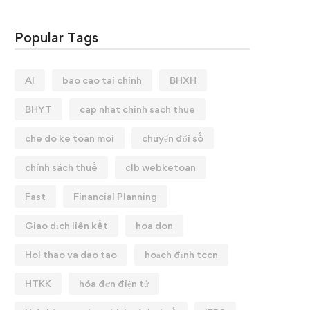
Popular Tags
AI
bao cao tai chinh
BHXH
BHYT
cap nhat chinh sach thue
che do ke toan moi
chuyển đổi số
chính sách thuế
clb webketoan
Fast
Financial Planning
Giao dịch liên kết
hoa don
Hoi thao va dao tao
hoạch định tccn
HTKK
hóa đơn điện tử