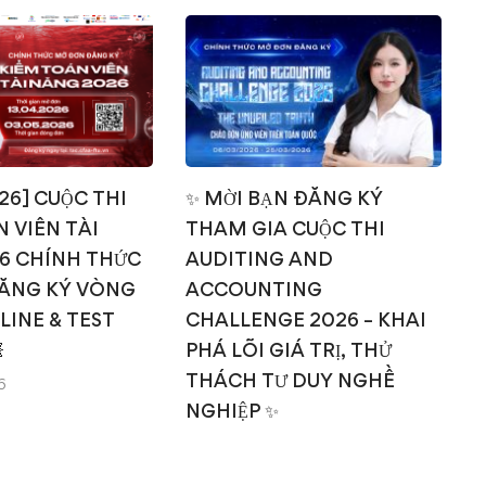
026] CUỘC THI
✨ MỜI BẠN ĐĂNG KÝ
 VIÊN TÀI
THAM GIA CUỘC THI
T
6 CHÍNH THỨC
AUDITING AND
ĂNG KÝ VÒNG
ACCOUNTING
NLINE & TEST
CHALLENGE 2026 – KHAI

PHÁ LÕI GIÁ TRỊ, THỬ
THÁCH TƯ DUY NGHỀ
6
NGHIỆP ✨
14/03/2026