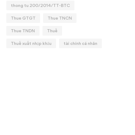
thong tu 200/2014/TT-BTC
Thue GTGT
Thue TNCN
Thue TNDN
Thuế
Thuế xuất nhập khẩu
tài chính cá nhân