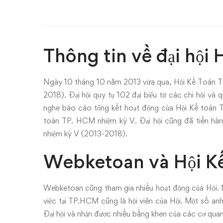
đại
biểu
nhiệm
Thông tin về đại hội
kỳ
Ngày 10 tháng 10 năm 2013 vừa qua, Hội Kế Toán TP.
V
2018). Đại hội quy tụ 102 đại biểu từ các chi hội và
của
nghe báo cáo tổng kết hoạt động của Hội Kế toán 
toán TP. HCM nhiệm kỳ V. Đại hội cũng đã tiến hàn
Hội
nhiệm kỳ V (2013-2018).
Kế
Webketoan và Hội 
Toán
Webketoan cũng tham gia nhiều hoạt động của Hội. 
TP.HCM
việc tại TP.HCM cũng là hội viên của Hội. Một số anh
Đại hội và nhận được nhiều bằng khen của các cơ quan