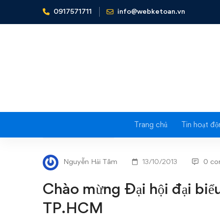
0917571711
info@webketoan.vn
Home
Tin tức - Sự kiện
Chào mừng Đại hội đại biểu 
Trang chủ
Tin hoạt độ
Chào
TIN TỨC - SỰ KIỆN
mừng
Nguyễn Hải Tâm
13/10/2013
0 co
Đại
Chào mừng Đại hội đại biể
hội
TP.HCM