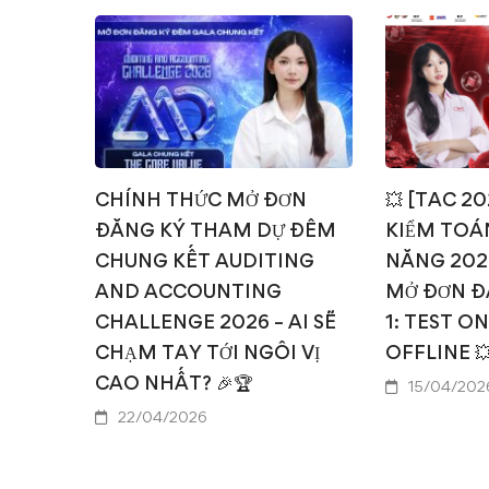
CHÍNH THỨC MỞ ĐƠN
💥 [TAC 2
ĐĂNG KÝ THAM DỰ ĐÊM
KIỂM TOÁN
CHUNG KẾT AUDITING
NĂNG 202
AND ACCOUNTING
MỞ ĐƠN Đ
CHALLENGE 2026 – AI SẼ
1: TEST O
CHẠM TAY TỚI NGÔI VỊ
OFFLINE 
CAO NHẤT? 🎉🏆
15/04/202
22/04/2026