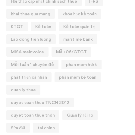
Hội thảo cập nhật chính sách thuế
IFRS
khai thue qua mang
khóa học kế toán
KTQT
Kế toán
Kế toán quản trị
Lao dong tien luong
maritime bank
MISA meInvoice
Mẫu 06/GTGT
Mỗi tuần 1 chuyên đề
phan mem htkk
phát triển cá nhân
phần mềm kế toán
quan ly thue
quyet toan thue TNCN 2012
quyet toan thue tndn
Quản lý rủi ro
Sửa đổi
tai chinh