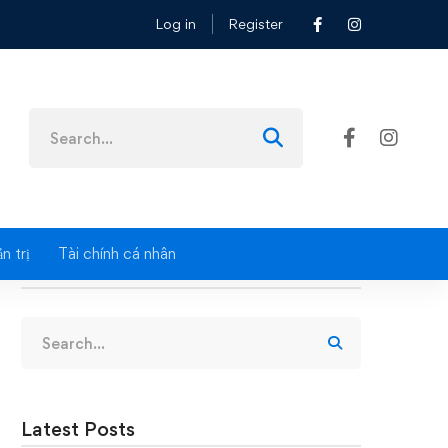
Log in
Register
Search
for:
n trị
Tài chính cá nhân
Search
Search
for:
Latest Posts