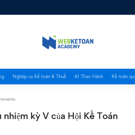
nhiệm kỳ V của Hội Kế Toán TP.HCM
Blog
ng
Nghiệp vụ Kế toán & Thuế
AI Thực Hành
Kế toán quả
mments
u nhiệm kỳ V của Hội Kế Toán