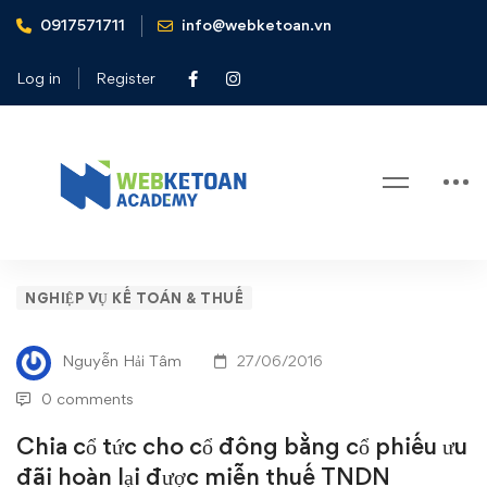
0917571711
info@webketoan.vn
Home
Nghiệp vụ Kế toán & Thuế
Chia cổ tức cho cổ đông bằng cổ phiếu ưu đãi hoàn lại được
Log in
Register
miễn thuế TNDN
Blog
Chia
NGHIỆP VỤ KẾ TOÁN & THUẾ
cổ
Nguyễn Hải Tâm
27/06/2016
tức
0 comments
cho
Chia cổ tức cho cổ đông bằng cổ phiếu ưu
đãi hoàn lại được miễn thuế TNDN