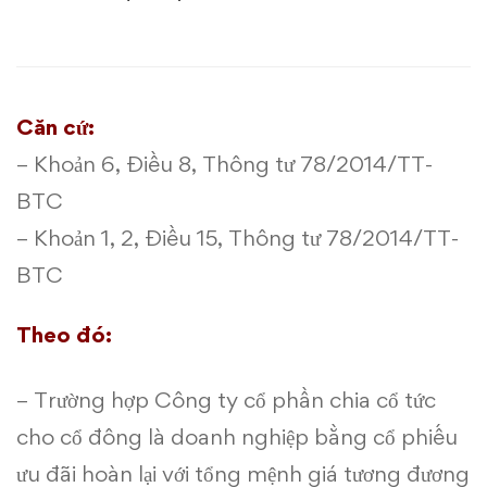
cổ
đông
bằng
Căn cứ:
cổ
– Khoản 6, Điều 8,
Thông tư 78/2014/TT-
phiếu
BTC
– Khoản 1, 2, Điều 15, Thông tư 78/2014/TT-
ưu
BTC
đãi
Theo đó:
hoàn
lại
– Trường hợp Công ty cổ phần chia cổ tức
được
cho cổ đông là doanh nghiệp bằng cổ phiếu
ưu đãi hoàn lại với tổng mệnh giá tương đương