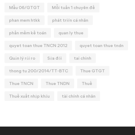
Mẫu 06/GTGT
Mỗi tuần 1 chuyên đề
phan mem htkk
phát triển cá nhân
phần mềm kế toán
quan ly thue
quyet toan thue TNCN 2012
quyet toan thue tndn
Quản lý rủi ro
Sửa đổi
tai chinh
thong tu 200/2014/TT-BTC
Thue GTGT
Thue TNCN
Thue TNDN
Thuế
Thuế xuất nhập khẩu
tài chính cá nhân