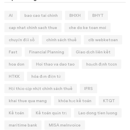
AI
bao cao tai chinh
BHXH
BHYT
cap nhat chinh sach thue
che do ke toan moi
chuyển đổi số
chính sách thuế
clb webketoan
Fast
Financial Planning
Giao dịch liên kết
hoa don
Hoi thao va dao tao
hoạch định tccn
HTKK
hóa đơn điện tử
Hội thảo cập nhật chính sách thuế
IFRS
khai thue qua mang
khóa học kế toán
KTQT
Kế toán
Kế toán quản trị
Lao dong tien luong
maritime bank
MISA meInvoice