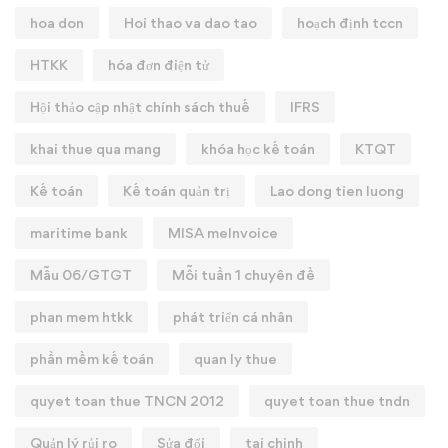
hoa don
Hoi thao va dao tao
hoạch định tccn
HTKK
hóa đơn điện tử
Hội thảo cập nhật chính sách thuế
IFRS
khai thue qua mang
khóa học kế toán
KTQT
Kế toán
Kế toán quản trị
Lao dong tien luong
maritime bank
MISA meInvoice
Mẫu 06/GTGT
Mỗi tuần 1 chuyên đề
phan mem htkk
phát triển cá nhân
phần mềm kế toán
quan ly thue
quyet toan thue TNCN 2012
quyet toan thue tndn
Quản lý rủi ro
Sửa đổi
tai chinh