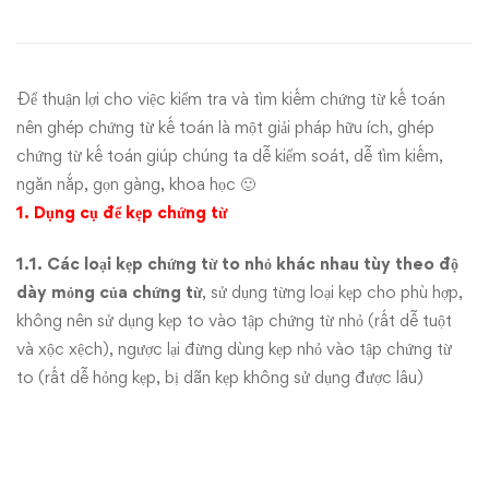
chứng
từ
Để thuận lợi cho việc kiểm tra và tìm kiếm chứng từ kế toán
kế
nên ghép chứng từ kế toán là một giải pháp hữu ích, ghép
chứng từ kế toán giúp chúng ta dễ kiểm soát, dễ tìm kiếm,
toán
ngăn nắp, gọn gàng, khoa học 🙂
1. Dụng cụ để kẹp chứng từ
1.1. Các loại kẹp chứng từ to nhỏ khác nhau tùy theo độ
dày mỏng của chứng từ
, sử dụng từng loại kẹp cho phù hợp,
không nên sử dụng kẹp to vào tập chứng từ nhỏ (rất dễ tuột
và xộc xệch), ngược lại đừng dùng kẹp nhỏ vào tập chứng từ
to (rất dễ hỏng kẹp, bị dãn kẹp không sử dụng được lâu)