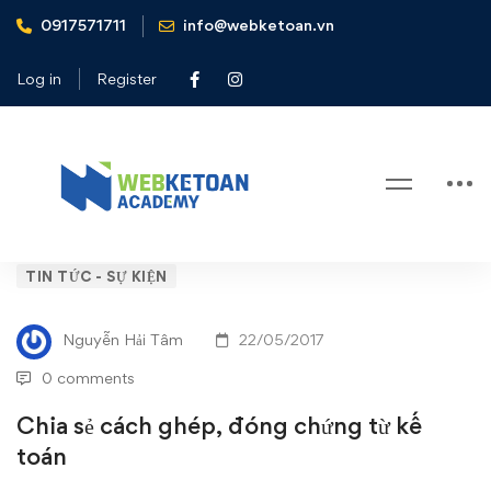
0917571711
info@webketoan.vn
Home
Tin tức - Sự kiện
Chia sẻ cách ghép, đóng chứng từ kế toán
Log in
Register
Blog
Chia
TIN TỨC - SỰ KIỆN
sẻ
Nguyễn Hải Tâm
22/05/2017
cách
0 comments
ghép,
Chia sẻ cách ghép, đóng chứng từ kế
toán
đóng