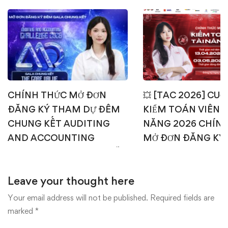
CHÍNH THỨC MỞ ĐƠN
💥 [TAC 2026] CUỘ
ĐĂNG KÝ THAM DỰ ĐÊM
KIỂM TOÁN VIÊN T
CHUNG KẾT AUDITING
NĂNG 2026 CHÍN
AND ACCOUNTING
MỞ ĐƠN ĐĂNG KÝ
CHALLENGE 2026 – AI SẼ
1: TEST ONLINE & 
CHẠM TAY TỚI NGÔI VỊ
OFFLINE 💥
Leave your thought here
CAO NHẤT? 🎉🏆
15/04/2026
22/04/2026
Your email address will not be published.
Required fields are
marked
*