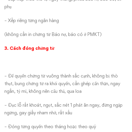
phụ
– Xếp riêng từng ngân hàng
(không cần in chứng từ Báo nợ, báo có ở PMKT)
3. Cách đóng chứng từ
– Để quyển chứng từ vuông thành sắc cạnh, không bị thò
thụt, bung chứng từ ra khỏi quyển, cần ghép cẩn thận, ngay
ngắn, tỷ mỉ, không nên cẩu thả, qua loa
– Đục lỗ rất khoát, ngọt, sắc nét 1 phát ăn ngay, đừng ngập
ngừng, gay giấy nham nhở, rất xấu
– Đóng từng quyển theo tháng hoặc theo quý