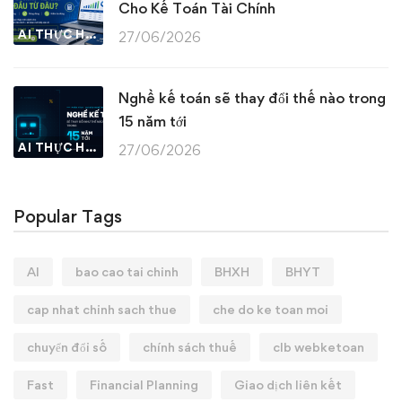
Cho Kế Toán Tài Chính
AI THỰC HÀNH
27/06/2026
Nghề kế toán sẽ thay đổi thế nào trong
15 năm tới
AI THỰC HÀNH
27/06/2026
Popular Tags
AI
bao cao tai chinh
BHXH
BHYT
cap nhat chinh sach thue
che do ke toan moi
chuyển đổi số
chính sách thuế
clb webketoan
Fast
Financial Planning
Giao dịch liên kết