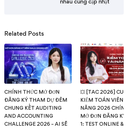
nhau cùng cập nhật
Related Posts
CHÍNH THỨC MỞ ĐƠN
💥 [TAC 2026] CUỘ
ĐĂNG KÝ THAM DỰ ĐÊM
KIỂM TOÁN VIÊN T
CHUNG KẾT AUDITING
NĂNG 2026 CHÍN
AND ACCOUNTING
MỞ ĐƠN ĐĂNG KÝ
CHALLENGE 2026 – AI SẼ
1: TEST ONLINE & 