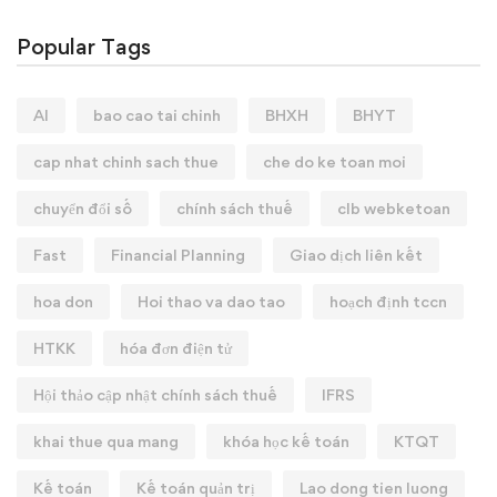
Popular Tags
AI
bao cao tai chinh
BHXH
BHYT
cap nhat chinh sach thue
che do ke toan moi
chuyển đổi số
chính sách thuế
clb webketoan
Fast
Financial Planning
Giao dịch liên kết
hoa don
Hoi thao va dao tao
hoạch định tccn
HTKK
hóa đơn điện tử
Hội thảo cập nhật chính sách thuế
IFRS
khai thue qua mang
khóa học kế toán
KTQT
Kế toán
Kế toán quản trị
Lao dong tien luong