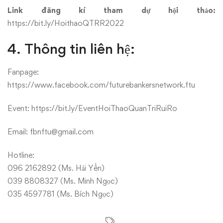
Link đăng kí tham dự hội thảo:
https://bit.ly/HoithaoQTRR2022
4. Thông tin liên hệ:
Fanpage:
https://www.facebook.com/futurebankersnetwork.ftu
Event: https://bit.ly/EventHoiThaoQuanTriRuiRo
Email: fbnftu@gmail.com
Hotline:
096 2162892 (Ms. Hải Yến)
039 8808327 (Ms. Minh Ngọc)
035 4597781 (Ms. Bích Ngọc)