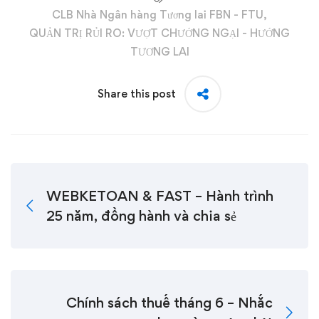
CLB Nhà Ngân hàng Tương lai FBN - FTU
,
QUẢN TRỊ RỦI RO: VƯỢT CHƯỚNG NGẠI - HƯỚNG
TƯƠNG LAI
Share this post
WEBKETOAN & FAST – Hành trình
25 năm, đồng hành và chia sẻ
Chính sách thuế tháng 6 – Nhắc