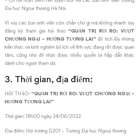
– Cơ hội nhận điểm rèn luyện đối với các bạn sinh viên trường
Đại học Ngoại thương Hà Nội.
Vì vậy các bạn sinh viên còn chần chờ gì mà không nhanh tay
đăng ký tham gia hội thảo
“QUẢN TRỊ RỦI RO: VƯỢT
CHƯỚNG NGẠI – HƯỚNG TƯƠNG LAI”
để tích lũy những
kiến thức và kinh nghiệm bổ ích về lĩnh vực đang rất được quan
tâm, cũng như để nhận được nhiều quyền lợi hấp dẫn khác
dành cho người tham dự.
3. Thời gian, địa điểm:
HỘI THẢO:
“QUẢN TRỊ RỦI RO: VƯỢT CHƯỚNG NGẠI –
HƯỚNG TƯƠNG LAI”
Thời gian: 18h00 ngày 24/06/2022
Địa điểm: Hội trường D201 – Trường Đại học Ngoại thương