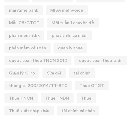
maritime bank
MISA meInvoice
Mẫu 06/GTGT
Mỗi tuần 1 chuyên đề
phan mem htkk
phát triển cá nhân
phần mềm kế toán
quan ly thue
quyet toan thue TNCN 2012
quyet toan thue tndn
Quản lý rủi ro
Sửa đổi
tai chinh
thong tu 200/2014/TT-BTC
Thue GTGT
Thue TNCN
Thue TNDN
Thuế
Thuế xuất nhập khẩu
tài chính cá nhân