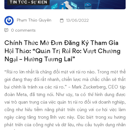
Đăng
TIN TỨC - SỰ KIỆN
Ký
Phạm Thảo Quyên
13/06/2022
Tham
0 comments
Gia
Chính Thức Mở Đơn Đăng Ký Tham Gia
Hội Thảo: “Quản Trị Rủi Ro: Vượt Chướng
Hội
Ngại – Hướng Tương Lai”
Thảo:
“Rủi ro lớn nhất là chẳng đối mặt với rủi ro nào. Trong một thế
“Quản
giới đang thay đổi rất nhanh, chiến lược mà chắc chắn sẽ thất
bại chính là tránh xa các rủi ro.” – Mark Zuckerberg, CEO tập
Trị
đoàn Meta, đã từng nói. Như vậy, ta có thể hình dung được
Rủi
vai trò quan trọng của việc quản trị rủi ro đối với doanh nghiệp,
cũng như hiểu tiềm năng phát triển cùng với cơ hội việc làm
Ro:
ngày càng tăng trong lĩnh vực này. Đặc biệt trong xu hướng
phát triển của công nghệ và dữ liệu, nhu cầu tuyển dụng nhân