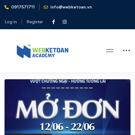
0917571711
info@webketoan.vn
Home
Tin tức - Sự kiện
Chính Thức Mở Đơn Đăng Ký Tham Gia Hội Thảo: “Quản
Log in
Register
Trị Rủi Ro: Vượt Chướng Ngại - Hướng Tương Lai”
Blog
Chính
Thức
Mở
Đơn