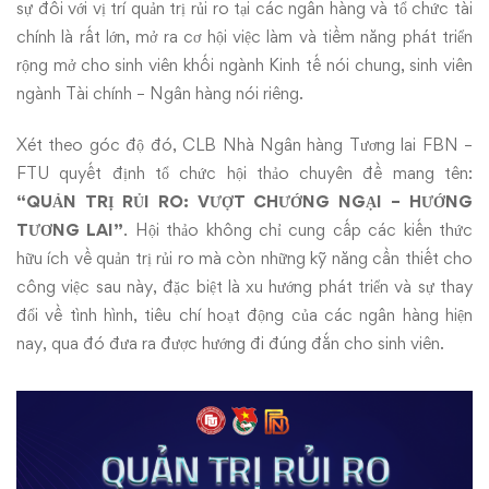
Vượt
sự đối với vị trí quản trị rủi ro tại các ngân hàng và tổ chức tài
chính là rất lớn, mở ra cơ hội việc làm và tiềm năng phát triển
Chướng
rộng mở cho sinh viên khối ngành Kinh tế nói chung, sinh viên
Ngại
ngành Tài chính – Ngân hàng nói riêng.
–
Xét theo góc độ đó, CLB Nhà Ngân hàng Tương lai FBN –
FTU quyết định tổ chức hội thảo chuyên đề mang tên:
Hướng
“QUẢN TRỊ RỦI RO: VƯỢT CHƯỚNG NGẠI – HƯỚNG
Tương
TƯƠNG LAI”
. Hội thảo không chỉ cung cấp các kiến thức
hữu ích về quản trị rủi ro mà còn những kỹ năng cần thiết cho
Lai”
công việc sau này, đặc biệt là xu hướng phát triển và sự thay
đổi về tình hình, tiêu chí hoạt động của các ngân hàng hiện
nay, qua đó đưa ra được hướng đi đúng đắn cho sinh viên.