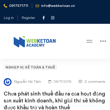
0917571711
info@webketoan.vn
Home
Nghiệp vụ Kế toán & Thuế
Chưa phát sinh thuế đầu ra của hoạt động sản xuất kinh
Log in
Register
doanh, khi giải thể sẽ không được khấu trừ và hoàn thuế
Blog
Chưa
NGHIỆP VỤ KẾ TOÁN & THUẾ
phát
Nguyễn Hải Tâm
08/11/2016
0 comments
sinh
Chưa phát sinh thuế đầu ra của hoạt động
thuế
sản xuất kinh doanh, khi giải thể sẽ không
được khấu trừ và hoàn thuế