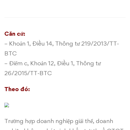
đầu
ra
của
Căn cứ:
hoạt
– Khoản 1, Điều 14,
Thông tư 219/2013/TT-
động
BTC
– Điểm c, Khoản 12, Điều 1,
Thông tư
sản
26/2015/TT-BTC
xuất
Theo đó:
kinh
doanh,
khi
Trường hợp doanh nghiệp giải thể, doanh