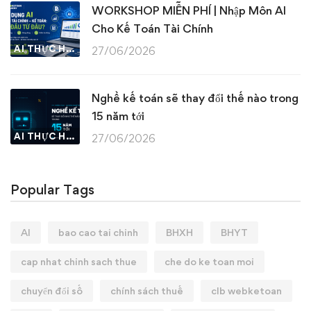
WORKSHOP MIỄN PHÍ | Nhập Môn AI
Cho Kế Toán Tài Chính
AI THỰC HÀNH
27/06/2026
Nghề kế toán sẽ thay đổi thế nào trong
15 năm tới
AI THỰC HÀNH
27/06/2026
Popular Tags
AI
bao cao tai chinh
BHXH
BHYT
cap nhat chinh sach thue
che do ke toan moi
chuyển đổi số
chính sách thuế
clb webketoan