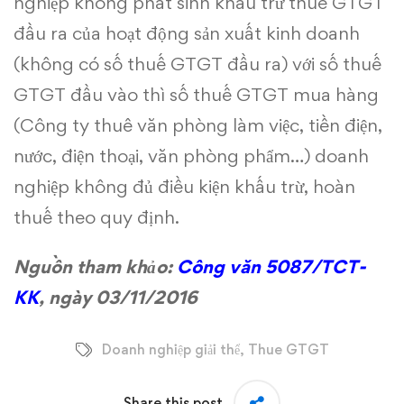
giải
nghiệp không phát sinh khấu trừ thuế GTGT
đầu ra của hoạt động sản xuất kinh doanh
thể
(không có số thuế GTGT đầu ra) với số thuế
sẽ
GTGT đầu vào thì số thuế GTGT mua hàng
không
(Công ty thuê văn phòng làm việc, tiền điện,
được
nước, điện thoại, văn phòng phẩm…) doanh
nghiệp không đủ điều kiện khấu trừ, hoàn
khấu
thuế theo quy định.
trừ
Nguồn tham khảo:
Công văn 5087/TCT-
và
KK
, ngày 03/11/2016
hoàn
thuế
Doanh nghiệp giải thể
,
Thue GTGT
Share this post