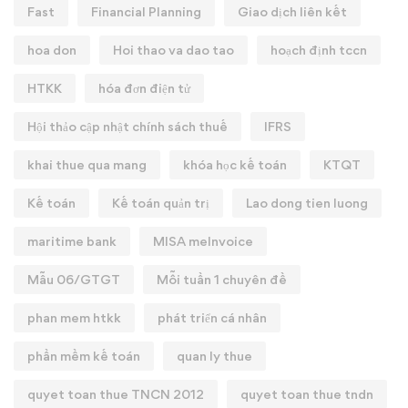
Fast
Financial Planning
Giao dịch liên kết
hoa don
Hoi thao va dao tao
hoạch định tccn
HTKK
hóa đơn điện tử
Hội thảo cập nhật chính sách thuế
IFRS
khai thue qua mang
khóa học kế toán
KTQT
Kế toán
Kế toán quản trị
Lao dong tien luong
maritime bank
MISA meInvoice
Mẫu 06/GTGT
Mỗi tuần 1 chuyên đề
phan mem htkk
phát triển cá nhân
phần mềm kế toán
quan ly thue
quyet toan thue TNCN 2012
quyet toan thue tndn