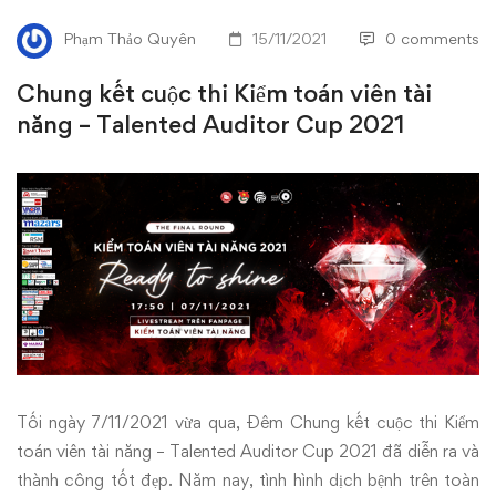
Kiểm
Phạm Thảo Quyên
15/11/2021
0 comments
toán
Chung kết cuộc thi Kiểm toán viên tài
viên
năng – Talented Auditor Cup 2021
tài
năng
–
Talented
Auditor
Cup
Tối ngày 7/11/2021 vừa qua, Đêm Chung kết cuộc thi Kiểm
2021
toán viên tài năng – Talented Auditor Cup 2021 đã diễn ra và
thành công tốt đẹp. Năm nay, tình hình dịch bệnh trên toàn