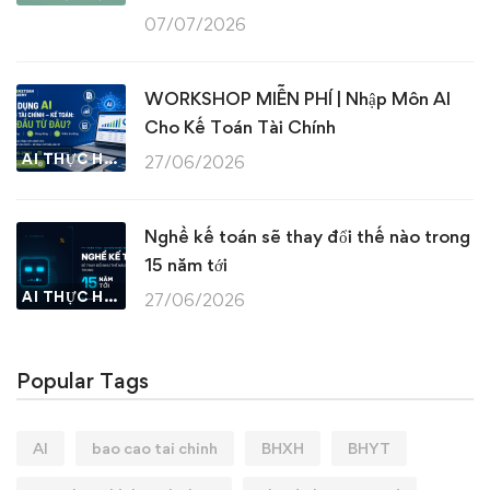
07/07/2026
WORKSHOP MIỄN PHÍ | Nhập Môn AI
Cho Kế Toán Tài Chính
AI THỰC HÀNH
27/06/2026
Nghề kế toán sẽ thay đổi thế nào trong
15 năm tới
AI THỰC HÀNH
27/06/2026
Popular Tags
AI
bao cao tai chinh
BHXH
BHYT