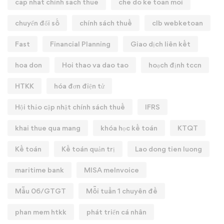
cap nhat chinh sach thue
che do ke toan moi
chuyển đổi số
chính sách thuế
clb webketoan
Fast
Financial Planning
Giao dịch liên kết
hoa don
Hoi thao va dao tao
hoạch định tccn
HTKK
hóa đơn điện tử
Hội thảo cập nhật chính sách thuế
IFRS
khai thue qua mang
khóa học kế toán
KTQT
Kế toán
Kế toán quản trị
Lao dong tien luong
maritime bank
MISA meInvoice
Mẫu 06/GTGT
Mỗi tuần 1 chuyên đề
phan mem htkk
phát triển cá nhân