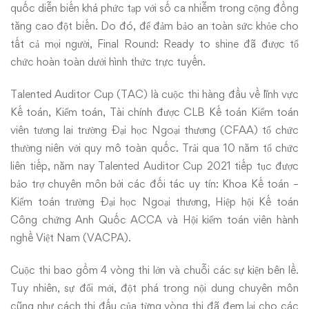
quốc diễn biến khá phức tạp với số ca nhiễm trong cộng đồng
tăng cao đột biến. Do đó, để đảm bảo an toàn sức khỏe cho
tất cả mọi người, Final Round: Ready to shine đã được tổ
chức hoàn toàn dưới hình thức trực tuyến.
Talented Auditor Cup (TAC) là cuộc thi hàng đầu về lĩnh vực
Kế toán, Kiểm toán, Tài chính được CLB Kế toán Kiểm toán
viên tương lai trường Đại học Ngoại thương (CFAA) tổ chức
thường niên với quy mô toàn quốc. Trải qua 10 năm tổ chức
liên tiếp, năm nay Talented Auditor Cup 2021 tiếp tục được
bảo trợ chuyên môn bởi các đối tác uy tín: Khoa Kế toán –
Kiểm toán trường Đại học Ngoại thương, Hiệp hội Kế toán
Công chứng Anh Quốc ACCA và Hội kiểm toán viên hành
nghề Việt Nam (VACPA).
Cuộc thi bao gồm 4 vòng thi lớn và chuỗi các sự kiện bên lề.
Tuy nhiên, sự đổi mới, đột phá trong nội dung chuyên môn
cũng như cách thi đấu của từng vòng thi đã đem lại cho các