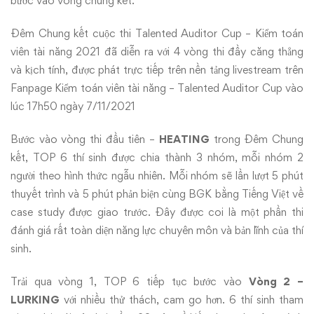
bước vào vòng chung kết.
Đêm Chung kết cuộc thi Talented Auditor Cup – Kiểm toán
viên tài năng 2021 đã diễn ra với 4 vòng thi đầy căng thẳng
và kịch tính, được phát trực tiếp trên nền tảng livestream trên
Fanpage Kiểm toán viên tài năng – Talented Auditor Cup vào
lúc 17h50 ngày 7/11/2021
Bước vào vòng thi đầu tiên –
HEATING
trong Đêm Chung
kết, TOP 6 thí sinh được chia thành 3 nhóm, mỗi nhóm 2
người theo hình thức ngẫu nhiên. Mỗi nhóm sẽ lần lượt 5 phút
thuyết trình và 5 phút phản biện cùng BGK bằng Tiếng Việt về
case study được giao trước. Đây được coi là một phần thi
đánh giá rất toàn diện năng lực chuyên môn và bản lĩnh của thí
sinh.
Trải qua vòng 1, TOP 6 tiếp tục bước vào
Vòng 2 –
LURKING
với nhiều thử thách, cam go hơn. 6 thí sinh tham