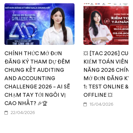
CHÍNH THỨC MỞ ĐƠN
💥 [TAC 2026] CUỘ
ĐĂNG KÝ THAM DỰ ĐÊM
KIỂM TOÁN VIÊN T
CHUNG KẾT AUDITING
NĂNG 2026 CHÍN
AND ACCOUNTING
MỞ ĐƠN ĐĂNG KÝ
CHALLENGE 2026 – AI SẼ
1: TEST ONLINE & 
CHẠM TAY TỚI NGÔI VỊ
OFFLINE 💥
CAO NHẤT? 🎉🏆
15/04/2026
22/04/2026