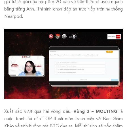
gia trả lời gói câu hỏi gồm 20 câu về kiến thức chuyên ngành
bằng tiếng Anh
.
Thí sinh chọn đáp án trực tiếp trên hệ thống
Nearpod.
Xuất sắc vượt qua hai vòng đấu,
Vòng 3 – MOLTING
là
cuộc tranh tài của TOP 4 với màn tranh biện với Ban Giám
Khảo về tính huống mà BTC đưa ra. Mỗi thí sinh sẽ bốc thăm