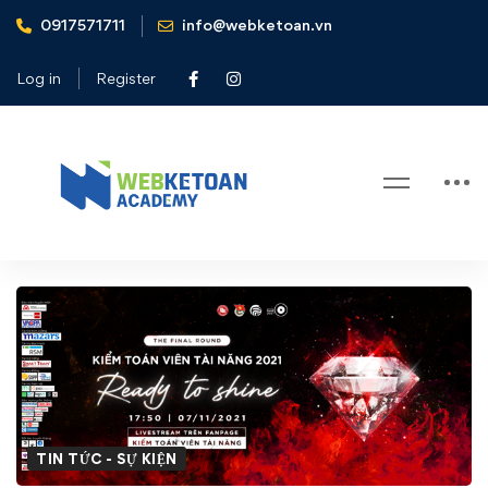
0917571711
info@webketoan.vn
Home
Tin tức - Sự kiện
Chung kết cuộc thi Kiểm toán viên tài năng - Talented
Log in
Register
Auditor Cup 2021
Blog
Chung
kết
cuộc
thi
TIN TỨC - SỰ KIỆN