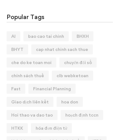
Popular Tags
AI
bao cao tai chinh
BHXH
BHYT
cap nhat chinh sach thue
che do ke toan moi
chuyển đổi số
chính sách thuế
clb webketoan
Fast
Financial Planning
Giao dịch liên kết
hoa don
Hoi thao va dao tao
hoạch định tccn
HTKK
hóa đơn điện tử