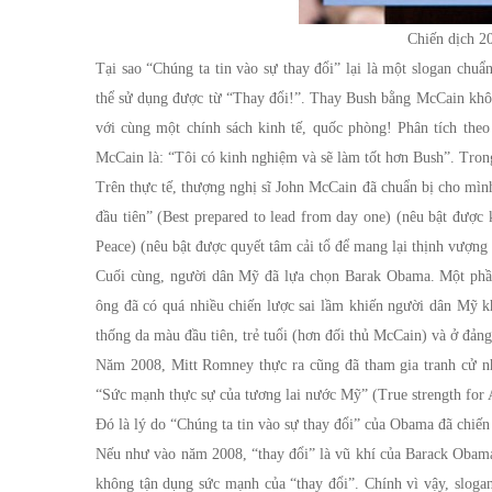
Chiến dịch 2
Tại sao “Chúng ta tin vào sự thay đổi” lại là một slogan ch
thể sử dụng được từ “Thay đổi!”. Thay Bush bằng McCain không
với cùng một chính sách kinh tế, quốc phòng! Phân tích the
McCain là: “Tôi có kinh nghiệm và sẽ làm tốt hơn Bush”. Tron
Trên thực tế, thượng nghị sĩ John McCain đã chuẩn bị cho mình
đầu tiên” (Best prepared to lead from day one) (nêu bật được
Peace) (nêu bật được quyết tâm cải tổ để mang lại thịnh vượng 
Cuối cùng, người dân Mỹ đã lựa chọn Barak Obama. Một phầ
ông đã có quá nhiều chiến lược sai lầm khiến người dân Mỹ k
thống da màu đầu tiên, trẻ tuổi (hơn đối thủ McCain) và ở đản
Năm 2008, Mitt Romney thực ra cũng đã tham gia tranh cử như
“Sức mạnh thực sự của tương lai nước Mỹ” (True strength for 
Đó là lý do “Chúng ta tin vào sự thay đổi” của Obama đã chiến
Nếu như vào năm 2008, “thay đổi” là vũ khí của Barack Obama 
không tận dụng sức mạnh của “thay đổi”. Chính vì vậy, sloga