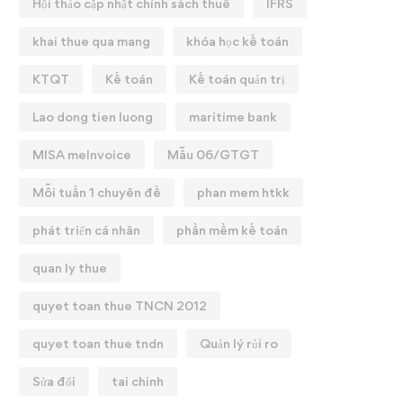
Hội thảo cập nhật chính sách thuế
IFRS
khai thue qua mang
khóa học kế toán
KTQT
Kế toán
Kế toán quản trị
Lao dong tien luong
maritime bank
MISA meInvoice
Mẫu 06/GTGT
Mỗi tuần 1 chuyên đề
phan mem htkk
phát triển cá nhân
phần mềm kế toán
quan ly thue
quyet toan thue TNCN 2012
quyet toan thue tndn
Quản lý rủi ro
Sửa đổi
tai chinh