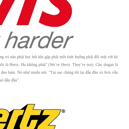
ng trị nào phải học hỏi khi gặp phải một tình huống phải đối mặt với kẻ
ôi là Hertz. Họ không phải” (We’re Hertz. They’re not). Câu slogan là
đeo bám. Nó như muốn nói: “Tại sao chúng tôi lại dẫn đầu và Avis vẫn
 kẻ dẫn đầu”.