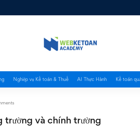
ờng và chính trường
Blog
ng
Nghiệp vụ Kế toán & Thuế
AI Thực Hành
Kế toán quả
mments
 trường và chính trường