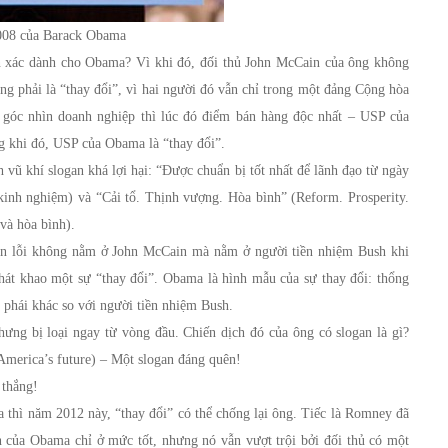
008 của Barack Obama
uẩn xác dành cho Obama? Vì khi đó, đối thủ John McCain của ông không
 phải là “thay đổi”, vì hai người đó vẫn chỉ trong một đảng Cộng hòa
o góc nhìn doanh nghiệp thì lúc đó điểm bán hàng độc nhất – USP của
g khi đó, USP của Obama là “thay đổi”.
 vũ khí slogan khá lợi hại: “Được chuẩn bị tốt nhất để lãnh đạo từ ngày
 kinh nghiệm) và “Cải tổ. Thịnh vượng. Hòa bình” (Reform. Prosperity.
và hòa bình).
n lỗi không nằm ở John McCain mà nằm ở người tiền nhiệm Bush khi
hát khao một sự “thay đổi”. Obama là hình mẫu của sự thay đổi: thổng
g phái khác so với người tiền nhiệm Bush.
ng bị loại ngay từ vòng đầu. Chiến dịch đó của ông có slogan là gì?
America’s future) – Một slogan đáng quên!
 thắng!
thì năm 2012 này, “thay đổi” có thể chống lại ông. Tiếc là Romney đã
n của Obama chỉ ở mức tốt, nhưng nó vẫn vượt trội bởi đối thủ có một