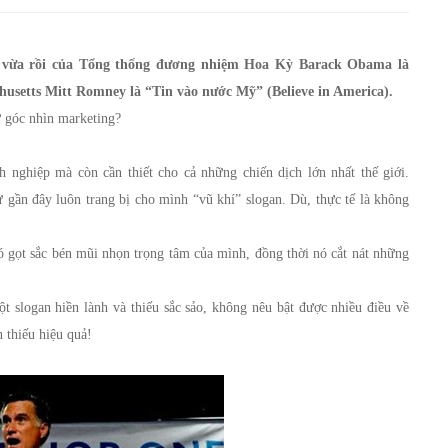
012 vừa rồi của Tổng thống đương nhiệm Hoa Kỳ Barack Obama là
usetts Mitt Romney là “Tin vào nước Mỹ” (Believe in America).
ừ góc nhìn marketing?
h nghiệp mà còn cần thiết cho cả những chiến dịch lớn nhất thế giới.
ần đây luôn trang bị cho mình “vũ khí” slogan. Dù, thực tế là không
ó gọt sắc bén mũi nhọn trọng tâm của mình, đồng thời nó cắt nát những
slogan hiền lành và thiếu sắc sảo, không nêu bật được nhiều điều về
 thiếu hiệu quả!