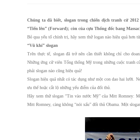
trường
và
Chúng ta đã biết, slogan trong chiến dịch tranh cử 2
chính
“Tiến lên” (Forward); còn của cựu Thống đốc bang Massach
Bỏ qua yếu tố chính trị, hãy xem thử logan nào hiệu quả hơn t
trường
“Vũ khí” slogan
Trên thực tế, slogan đã trở nên cần thiết không chỉ cho doan
Những ứng cử viên Tổng thống Mỹ trong những cuộc tranh cử g
phải slogan nào cũng hiệu quả!
Slogan hiệu quả nhất có tác dụng như một con dao hai lưỡi. N
ưu thế hoặc cắt lộ những yếu điểm của đối thủ.
Hãy xem thử slogan “Tin vào nước Mỹ” của Mitt Romney: Một 
Mitt Romney, càng không “nói xấu” đối thủ Obama. Một slogan