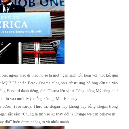
biệt ngoài việc đi theo nó sẽ là một ngân sách tốn kém với một kết quả
 Mỹ”? Dĩ nhiên Brack Obama cũng như cử tri ủng hộ ông đều tin vào
ường Harvard danh tiếng, đưa Obama lên vị trí Tổng thống Mỹ cũng như
bama tin vào nước Mỹ chẳng kém gì Mitt Romney.
n bước” (Forward). Thực ra, slogan này không hay bằng slogan trong
an sắc sảo: “Chúng ta tin vào sự thay đổi” (Change we can believe in).
hay đổi” luôn được phóng to và nhấn mạnh.