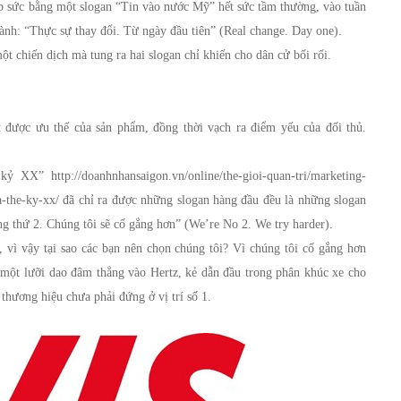
p sức bằng một slogan “Tin vào nước Mỹ” hết sức tầm thường, vào tuần
ành: “Thực sự thay đổi. Từ ngày đầu tiên” (Real change. Day one).
t chiến dịch mà tung ra hai slogan chỉ khiến cho dân cử bối rối.
t được ưu thế của sản phẩm, đồng thời vạch ra điểm yếu của đối thủ.
 XX” http://doanhnhansaigon.vn/online/the-gioi-quan-tri/marketing-
-the-ky-xx/ đã chỉ ra được những slogan hàng đầu đều là những slogan
ng thứ 2. Chúng tôi sẽ cố gắng hơn” (We’re No 2. We try harder).
 vì vậy tại sao các bạn nên chọn chúng tôi? Vì chúng tôi cố gắng hơn
 một lưỡi dao đâm thẳng vào Hertz, kẻ dẫn đầu trong phân khúc xe cho
thương hiệu chưa phải đứng ở vị trí số 1.