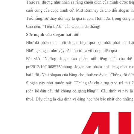
Thực ra, dường như nhận ra rằng chiến dịch của mình được tiế
cuối cùng của cuộc tranh cử, Mitt Romney đã cho đổi slogan th
Tiếc rằng, sự thay đổi này là quá muộn. Hơn nữa, trong cùng mộ
Cho nên, “Tiến bước” của Obama đã thắng!
Sức mạnh của slogan hai lưỡi
Như đã phân tích, một slogan hiệu quả bậc nhất phải nêu bậ
Những slogan như vậy sẽ luôn tỏ ra vô cùng hiệu quả.
Bài viết “Những slogan sản phẩm nổi tiếng nhất của thế kỷ
pr/2012/10/1068575/nhung-slogan-san-pham-noi-tieng-nhat-cua
hai lưỡi. Như slogan của hãng cho thuê xe Avis: “Chúng tôi đứ
Slogan này như muốn nói: “Chúng tôi chỉ đứng ở vị trí thứ 2,
(còn kẻ dẫn đầu thì không cố gắng bằng!”. Câu định vị này là
thuê. Đây cũng là câu định vị đáng học hỏi bậc nhất cho những 