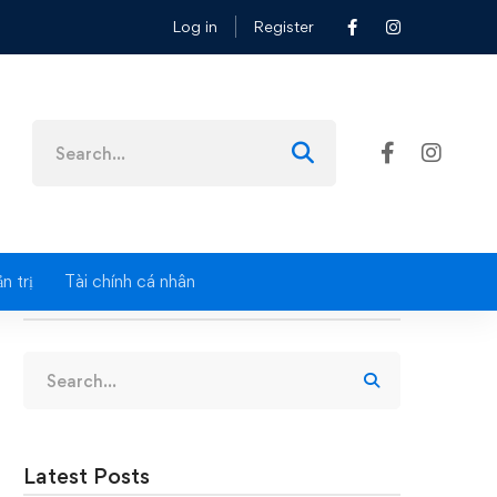
Log in
Register
Search
for:
n trị
Tài chính cá nhân
Search
Search
for:
Latest Posts