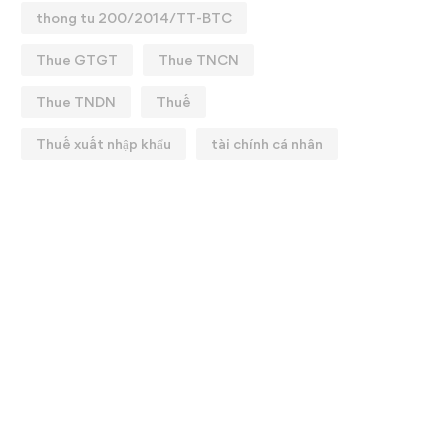
thong tu 200/2014/TT-BTC
Thue GTGT
Thue TNCN
Thue TNDN
Thuế
Thuế xuất nhập khẩu
tài chính cá nhân