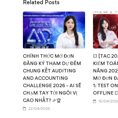
vụ
Related Posts
kiểm
toán
2013
CHÍNH THỨC MỞ ĐƠN
💥 [TAC 2
ĐĂNG KÝ THAM DỰ ĐÊM
KIỂM TOÁN
CHUNG KẾT AUDITING
NĂNG 202
AND ACCOUNTING
MỞ ĐƠN Đ
CHALLENGE 2026 – AI SẼ
1: TEST O
CHẠM TAY TỚI NGÔI VỊ
OFFLINE 
CAO NHẤT? 🎉🏆
15/04/202
22/04/2026