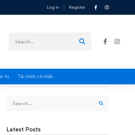
Log in
Register
Search
for:
n trị
Tài chính cá nhân
Search
Search
for:
Latest Posts