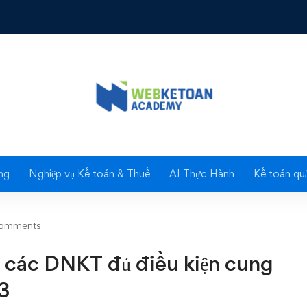
c DNKT đủ điều kiện cung cấp dịch vụ kiểm toán 2013
Blog
ng
Nghiệp vụ Kế toán & Thuế
AI Thực Hành
Kế toán quả
comments
h các DNKT đủ điều kiện cung
13