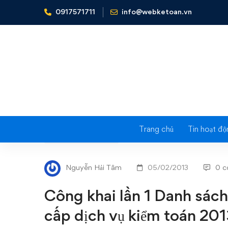
0917571711
info@webketoan.vn
Home
Tin tức - Sự kiện
Công khai lần 1 Danh sách cá
Trang chủ
Tin hoạt độ
Công
TIN TỨC - SỰ KIỆN
khai
Nguyễn Hải Tâm
05/02/2013
0 
lần
Công khai lần 1 Danh sác
1
cấp dịch vụ kiểm toán 20