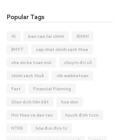
Popular Tags
AI
bao cao tai chinh
BHXH
BHYT
cap nhat chinh sach thue
che do ke toan moi
chuyển đổi số
KHÓA HỌC: QUYẾT TOÁN
💼 CHIÊU SINH KHAI
HUẾ 2025
GIẢNG KHOÁ HỌC: T
chính sách thuế
clb webketoan
CHUYÊN SÂU ✨
25/02/2026
Fast
Financial Planning
12/01/2026
Giao dịch liên kết
hoa don
Hoi thao va dao tao
hoạch định tccn
HTKK
hóa đơn điện tử