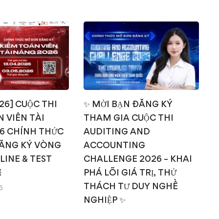
026] CUỘC THI
✨ MỜI BẠN ĐĂNG KÝ
 VIÊN TÀI
THAM GIA CUỘC THI
T
6 CHÍNH THỨC
AUDITING AND
ĂNG KÝ VÒNG
ACCOUNTING
NLINE & TEST
CHALLENGE 2026 – KHAI

PHÁ LÕI GIÁ TRỊ, THỬ
THÁCH TƯ DUY NGHỀ
6
NGHIỆP ✨
14/03/2026