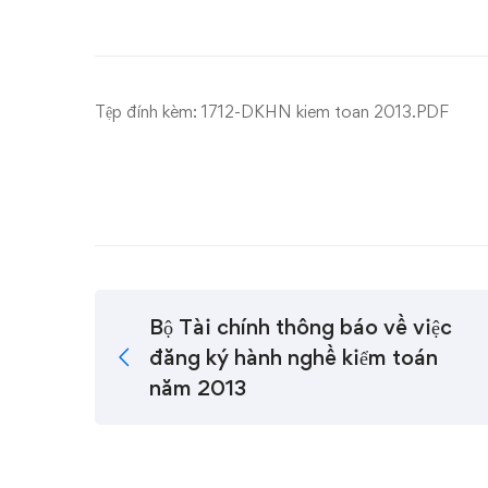
Danh
sách
các
Tệp đính kèm:
1712-DKHN kiem toan 2013.PDF
DNKT
đủ
điều
kiện
Bộ Tài chính thông báo về việc
cung
đăng ký hành nghề kiểm toán
cấp
năm 2013
dịch