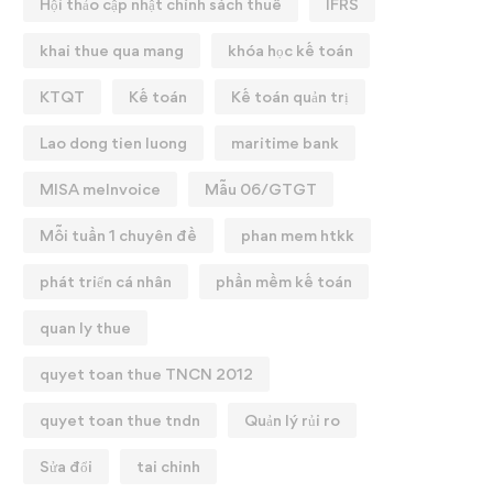
Hội thảo cập nhật chính sách thuế
IFRS
khai thue qua mang
khóa học kế toán
KTQT
Kế toán
Kế toán quản trị
Lao dong tien luong
maritime bank
MISA meInvoice
Mẫu 06/GTGT
Mỗi tuần 1 chuyên đề
phan mem htkk
phát triển cá nhân
phần mềm kế toán
quan ly thue
quyet toan thue TNCN 2012
quyet toan thue tndn
Quản lý rủi ro
Sửa đổi
tai chinh