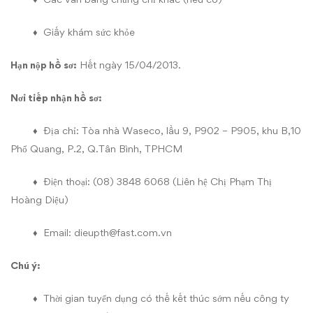
♦ Giấy khám sức khỏe
Hạn nộp hồ sơ:
Hết ngày 15/04/2013.
Nơi tiếp nhận hồ sơ:
♦ Địa chỉ: Tòa nhà Waseco, lầu 9, P902 – P905, khu B,10
Phổ Quang, P.2, Q.Tân Bình, TPHCM
♦ Điện thoại: (08) 3848 6068 (Liên hệ Chị Phạm Thị
Hoàng Diệu)
♦ Email:
dieupth@fast.com.vn
Chú ý:
♦ Thời gian tuyển dụng có thế kết thúc sớm nếu công ty