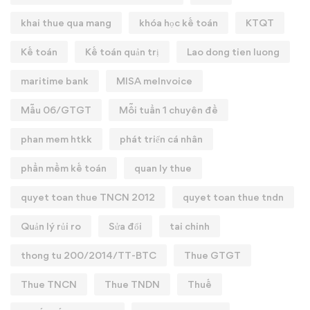
khai thue qua mang
khóa học kế toán
KTQT
Kế toán
Kế toán quản trị
Lao dong tien luong
maritime bank
MISA meInvoice
Mẫu 06/GTGT
Mỗi tuần 1 chuyên đề
phan mem htkk
phát triển cá nhân
phần mềm kế toán
quan ly thue
quyet toan thue TNCN 2012
quyet toan thue tndn
Quản lý rủi ro
Sửa đổi
tai chinh
thong tu 200/2014/TT-BTC
Thue GTGT
Thue TNCN
Thue TNDN
Thuế