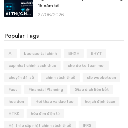
15 năm tới
AI THỰC HÀNH
27/06/2026
Popular Tags
AI
bao cao tai chinh
BHXH
BHYT
cap nhat chinh sach thue
che do ke toan moi
chuyển đổi số
chính sách thuế
clb webketoan
Fast
Financial Planning
Giao dịch liên kết
hoa don
Hoi thao va dao tao
hoạch định tccn
HTKK
hóa đơn điện tử
Hội thảo cập nhật chính sách thuế
IFRS