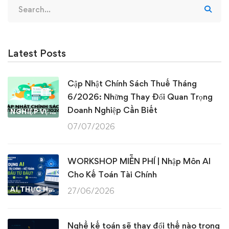
Search
for:
Latest Posts
Cập Nhật Chính Sách Thuế Tháng
6/2026: Những Thay Đổi Quan Trọng
Doanh Nghiệp Cần Biết
NGHIỆP VỤ KẾ TOÁN & THUẾ
07/07/2026
WORKSHOP MIỄN PHÍ | Nhập Môn AI
Cho Kế Toán Tài Chính
AI THỰC HÀNH
27/06/2026
Nghề kế toán sẽ thay đổi thế nào trong