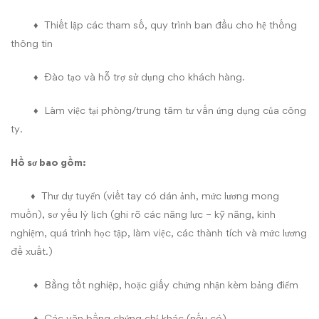
♦ Thiết lập các tham số, quy trình ban đầu cho hệ thống
thông tin
♦ Đào tạo và hỗ trợ sử dụng cho khách hàng.
♦ Làm việc tại phòng/trung tâm tư vấn ứng dụng của công
ty.
Hồ sơ bao gồm:
♦ Thư dự tuyển (viết tay có dán ảnh, mức lương mong
muốn), sơ yếu lý lịch (ghi rõ các năng lực – kỹ năng, kinh
nghiệm, quá trình học tập, làm việc, các thành tích và mức lương
đề xuất.)
♦ Bằng tốt nghiệp, hoặc giấy chứng nhận kèm bảng điểm
♦ Các văn bằng chứng chỉ khác (nếu có)