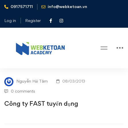
0917571711
info@webketoan.vn
Home
Tin tức - Sự kiện
Công ty FAST tuyển dụng
Log in
Register
Blog
Công
TIN TỨC - SỰ KIỆN
ty
Nguyễn Hải Tâm
08/03/2013
FAST
0 comments
tuyển
Công ty FAST tuyển dụng
dụng