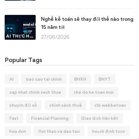
Nghề kế toán sẽ thay đổi thế nào trong
15 năm tới
AI THỰC HÀNH
27/06/2026
Popular Tags
AI
bao cao tai chinh
BHXH
BHYT
cap nhat chinh sach thue
che do ke toan moi
chuyển đổi số
chính sách thuế
clb webketoan
Fast
Financial Planning
Giao dịch liên kết
hoa don
Hoi thao va dao tao
hoạch định tccn