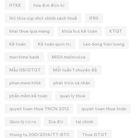
HTKK
hóa đơn điện tử
Hội thảo cập nhật chính sách thuế
IFRS
khai thue qua mang
khóa học kế toán
KTQT
Kế toán
Kế toán quản trị
Lao dong tien luong
maritime bank
MISA meInvoice
Mẫu 06/GTGT
Mỗi tuần 1 chuyên đề
phan mem htkk
phát triển cá nhân
phần mềm kế toán
quan ly thue
quyet toan thue TNCN 2012
quyet toan thue tndn
Quản lý rủi ro
Sửa đổi
tai chinh
thong tu 200/2014/TT-BTC
Thue GTGT