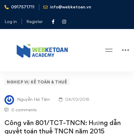
0917571711
info@webketoan.vn
Home
Nghiệp vụ Kế toán & Thuế
Công văn 801/TCT-TNCN: Hướng dẫn quyết toán thuế
Log in
Register
TNCN năm 2015
Blog
Công
NGHIỆP VỤ KẾ TOÁN & THUẾ
văn
Nguyễn Hải Tâm
04/03/2016
801/TCT-
0 comments
TNCN:
Công văn 801/TCT-TNCN: Hướng dẫn
quyết toán thuế TNCN năm 2015