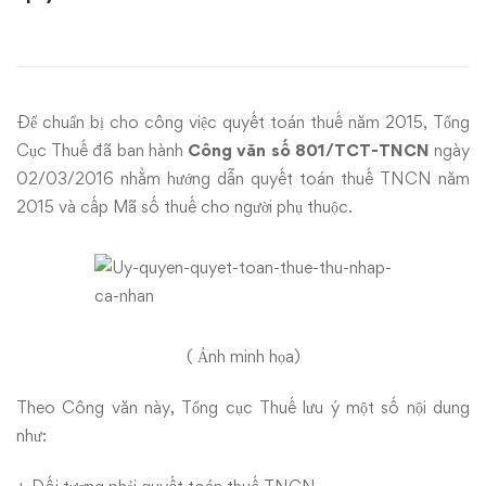
Hướng
dẫn
quyết
Để chuẩn bị cho công việc quyết toán thuế năm 2015, Tổng
toán
Cục Thuế đã ban hành
Công văn số 801/TCT-TNCN
ngày
02/03/2016 nhằm hướng dẫn quyết toán thuế TNCN năm
thuế
2015 và cấp Mã số thuế cho người phụ thuộc.
TNCN
năm
2015
( Ảnh minh họa)
Theo Công văn này, Tổng cục Thuế lưu ý một số nội dung
như: