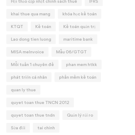
Hội thảo cập nhật chính sách thuế
IFRS
khai thue qua mang
khóa học kế toán
KTQT
Kế toán
Kế toán quản trị
Lao dong tien luong
maritime bank
MISA meInvoice
Mẫu 06/GTGT
Mỗi tuần 1 chuyên đề
phan mem htkk
phát triển cá nhân
phần mềm kế toán
quan ly thue
quyet toan thue TNCN 2012
quyet toan thue tndn
Quản lý rủi ro
Sửa đổi
tai chinh