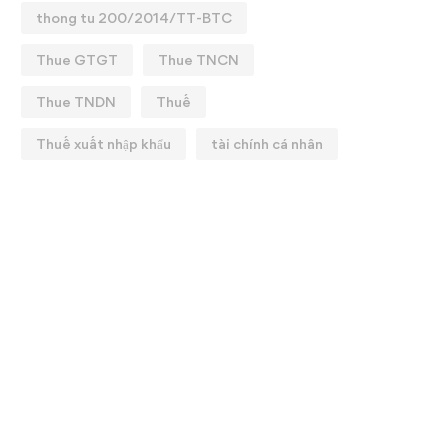
thong tu 200/2014/TT-BTC
Thue GTGT
Thue TNCN
Thue TNDN
Thuế
Thuế xuất nhập khẩu
tài chính cá nhân
KHÓA HỌC: QUYẾT TOÁN
💼 CHIÊU SINH KHAI
HUẾ 2025
GIẢNG KHOÁ HỌC: T
CHUYÊN SÂU ✨
25/02/2026
12/01/2026