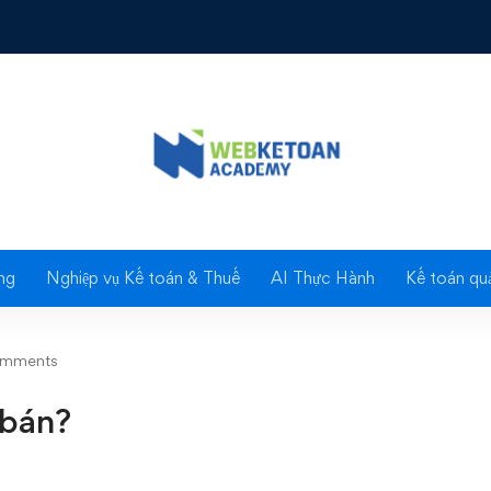
?
Blog
ng
Nghiệp vụ Kế toán & Thuế
AI Thực Hành
Kế toán quả
omments
bán?