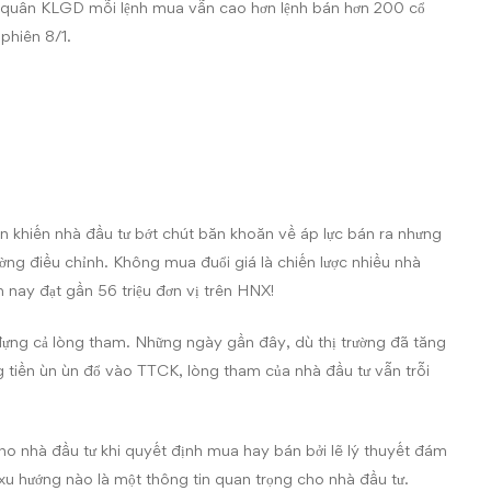
h quân KLGD mỗi lệnh mua vẫn cao hơn lệnh bán hơn 200 cổ
phiên 8/1.
n khiến nhà đầu tư bớt chút băn khoăn về áp lực bán ra nhưng
ường điều chỉnh. Không mua đuổi giá là chiến lược nhiều nhà
 nay đạt gần 56 triệu đơn vị trên HNX!
đựng cả lòng tham. Những ngày gần đây, dù thị trường đã tăng
g tiền ùn ùn đổ vào TTCK, lòng tham của nhà đầu tư vẫn trỗi
ho nhà đầu tư khi quyết định mua hay bán bởi lẽ lý thuyết đám
xu hướng nào là một thông tin quan trọng cho nhà đầu tư.