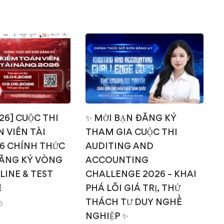
026] CUỘC THI
✨ MỜI BẠN ĐĂNG KÝ
 VIÊN TÀI
THAM GIA CUỘC THI
T
6 CHÍNH THỨC
AUDITING AND
ĂNG KÝ VÒNG
ACCOUNTING
NLINE & TEST
CHALLENGE 2026 – KHAI

PHÁ LÕI GIÁ TRỊ, THỬ
THÁCH TƯ DUY NGHỀ
6
NGHIỆP ✨