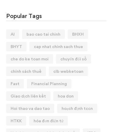
Popular Tags
AI
bao cao tai chinh
BHXH
BHYT
cap nhat chinh sach thue
che do ke toan moi
chuyển đổi số
chính sách thuế
clb webketoan
Fast
Financial Planning
Giao dịch liên kết
hoa don
Hoi thao va dao tao
hoạch định tccn
HTKK
hóa đơn điện tử