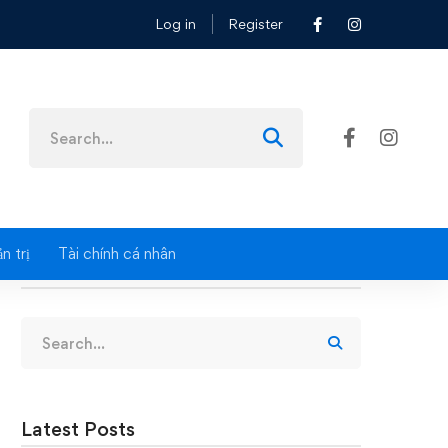
Log in
Register
Search
for:
n trị
Tài chính cá nhân
Search
Search
for:
Latest Posts