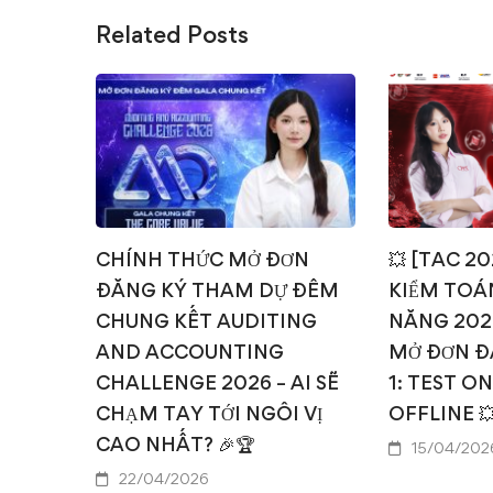
Related Posts
CHÍNH THỨC MỞ ĐƠN
💥 [TAC 2
ĐĂNG KÝ THAM DỰ ĐÊM
KIỂM TOÁN
CHUNG KẾT AUDITING
NĂNG 202
AND ACCOUNTING
MỞ ĐƠN Đ
CHALLENGE 2026 – AI SẼ
1: TEST O
CHẠM TAY TỚI NGÔI VỊ
OFFLINE 
CAO NHẤT? 🎉🏆
15/04/202
22/04/2026