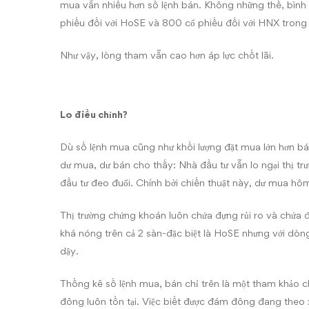
mua vẫn nhiều hơn số lệnh bán. Không những thế, bìn
phiếu đối với HoSE và 800 cổ phiếu đối với HNX trong 
Như vậy, lòng tham vẫn cao hơn áp lực chốt lãi.
Lo điều chỉnh?
Dù số lệnh mua cũng như khối lượng đặt mua lớn hơn bá
dư mua, dư bán cho thấy: Nhà đầu tư vẫn lo ngại thị tr
đầu tư đeo đuổi. Chính bởi chiến thuật này, dư mua hôm
Thị trường chứng khoán luôn chứa đựng rủi ro và chứa 
khá nóng trên cả 2 sàn-đặc biệt là HoSE nhưng với dòn
dậy.
Thống kê số lệnh mua, bán chỉ trên là một tham khảo c
đông luôn tồn tại. Việc biết được đám đông đang theo 