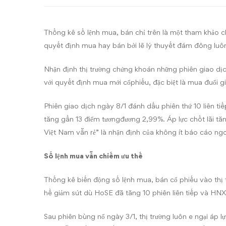
hay
bán?
Thống kê số lệnh mua, bán chỉ trên là một tham khảo c
quyết định mua hay bán bởi lẽ lý thuyết đám đông luôn 
Nhận định thị trường chứng khoán những phiên giao dịc
với quyết định mua mới cổphiếu, đặc biệt là mua đuổi gi
Phiên giao dịch ngày 8/1 đánh dấu phiên thứ 10 liên t
tăng gần 13 điểm tươngđương 2,99%. Áp lực chốt lãi tăn
Việt Nam vẫn rẻ” là nhận định của không ít báo cáo ngoạ
Số lệnh mua vẫn chiếm ưu thế
Thống kê biến động số lệnh mua, bán cổ phiếu vào thị
hề giảm sút dù HoSE đã tăng 10 phiên liên tiếp và HNX
Sau phiên bùng nổ ngày 3/1, thị trường luôn e ngại áp lự