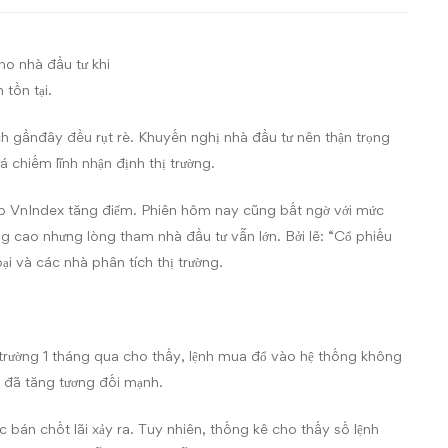
ho nhà đầu tư khi
tồn tại.
h gầnđây đều rụt rè. Khuyến nghị nhà đầu tư nên thận trọng
á chiếm lĩnh nhận định thị trường.
iếp VnIndex tăng điểm. Phiên hôm nay cũng bất ngờ với mức
g cao nhưng lòng tham nhà đầu tư vẫn lớn. Bởi lẽ: “Cổ phiếu
i và các nhà phân tích thị trường.
 trường 1 tháng qua cho thấy, lệnh mua đổ vào hệ thống không
 đã tăng tương đối mạnh.
c bán chốt lãi xảy ra. Tuy nhiên, thống kê cho thấy số lệnh