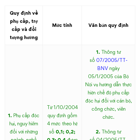
nước
Quy định về
ban
phụ cấp, trợ
Mức tính
Văn bản quy định
cấp và đối
hành
tượng hưởng
làm
1.
Thông tư
cơ
số
07/2005/TT-
BNV
ngày
sở
05/1/2005 của Bộ
Nội vụ hướng dẫn thực
xác
hiện chế độ phụ cấp
định
độc hại đối với cán bộ,
Từ 1/10/2004
công chức, viên
thu
1.
Phụ cấp độc
quy định gồm
chức.
hại, nguy hiểm
4 mức theo hệ
nhập
đối với những
số
0,1; 0,2;
2.
Thông tư
ngành, nghề
0,3; 0,4
được
số 04/2005/TT-