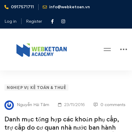
0917571711
info@webketoan.vn
Home
Nghiệp vụ Kế toán & Thuế
Danh mục tổng hợp các khoản phụ cấp, trợ cấp do cơ quan
Log in
Register
nhà nước ban hành làm cơ sở xác định thu nhập chịu thuế
TNCN từ tiền lương, tiền công
Blog
Danh
NGHIỆP VỤ KẾ TOÁN & THUẾ
mục
Nguyễn Hải Tâm
23/11/2016
0 comments
tổng
Danh mục tổng hợp các khoản phụ cấp,
hợp
trợ cấp do cơ quan nhà nước ban hành