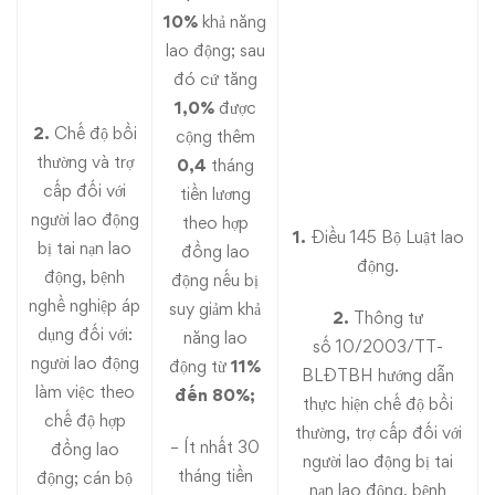
10%
khả năng
lao động; sau
đó cứ tăng
1,0%
được
2.
Chế độ bồi
cộng thêm
thường và trợ
0,4
tháng
cấp đối với
tiền lương
người lao động
theo hợp
1.
Điều 145
Bộ Luật lao
bị tai nạn lao
đồng lao
động.
động, bệnh
động nếu bị
nghề nghiệp áp
suy giảm khả
2.
Thông tư
dụng đối với:
năng lao
số 10/2003/TT-
người lao động
động từ
11%
BLĐTBH hướng dẫn
làm việc theo
đến 80%;
thực hiện chế độ bồi
chế độ hợp
thường, trợ cấp đối với
– Ít nhất 30
đồng lao
người lao động bị tai
tháng tiền
động; cán bộ
nạn lao động, bệnh