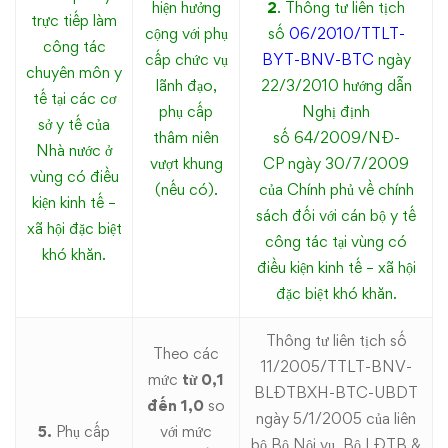
hiện hưởng
2
. Thông tư liên tịch
trực tiếp làm
cộng với phụ
số
06/2010/TTLT-
công tác
cấp chức vụ
BYT-BNV-BTC
ngày
chuyên môn y
lãnh đạo,
22/3/2010 hướng dẫn
tế tại các cơ
phụ cấp
Nghị định
sở y tế của
thâm niên
số 64/2009/NĐ-
Nhà nước ở
vượt khung
CP ngày 30/7/2009
vùng có điều
(nếu có).
của Chính phủ về chính
kiện kinh tế –
sách đối với cán bộ y tế
xã hội đặc biệt
công tác tại vùng có
khó khăn.
điều kiện kinh tế – xã hội
đặc biệt khó khăn.
Thông tư liên tịch số
Theo các
11/2005/TTLT-BNV-
mức
từ 0,1
BLĐTBXH-BTC-UBDT
đến 1,0
so
ngày 5/1/2005 của liên
5.
Phụ cấp
với mức
bộ Bộ Nội vụ, Bộ LĐTB &