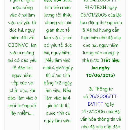
chịu
hoặc công
tính trên mức
BLĐTBXH ngày
thuế
việc ở nơi làm
lương tối thiểu
05/01/2005 của Bộ
việc có yếu tố
chung và thời
Lao động thương binh
TNCN
độc hại, nguy
gian thực tế
& Xã hội hướng dẫn
hiểm đối với
làm việc tại nơi
thực hiện chế độ phụ
từ
CBCNVC làm
có yếu tố độc
độc hại, nguy hiểm
tiền
việc ở những
hại, nguy hiểm.
trong các công ty
nơi có các yếu
Nếu làm việc
nhà nước (
Hết hiệu
lương,
tố độc hại,
dưới 4 giờ/ngày
lực ngày
nguy hiểm:
thì được tính
10/06/2015
)
tiền
tiếp xúc với
bằng 1/2 ngày
3.
Thông tư
chất độc, khí
làm việc. Nếu
công
số
26/2006/TT-
độc, làm việc ở
làm việc từ 4
BVHTT
ngày
môi trường dễ
giờ trở đi thì
21/2/2006 của Bộ
lây nhiễm,…
được tính cả
văn hóa thông tin về
ngày làm việc.
chế độ phụ cấp độc