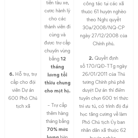
tiền tàu xe,
công tác tại các xã
cước hành lý
thuộc 61 huyện nghèo
cho các
theo Nghị quyết
thành viên đi
30a/2008/NQ-CP
cùng và
ngày 27/12/2008 của
được trợ cấp
Chính phủ.
chuyển vùng
2.
Quyết định
bằng
12
số
170/QĐ-TTg ngày
tháng
6.
Hỗ trợ, trợ
26/01/2011 của Thủ
lương tối
cấp cho đội
tướng Chính phủ phê
thiểu chung
viên Dự án
duyệt Dự án thí điểm
cho một hộ.
600 Phó Chủ
tuyển chọn 600 trí thức
– Trợ cấp
tịch xã
trẻ ưu tú, có trình độ đại
thêm hàng
học tăng cường về làm
tháng bằng
Phó Chủ tịch Ủy ban
70% mức
nhân dân xã thuộc 62
lương
hiện