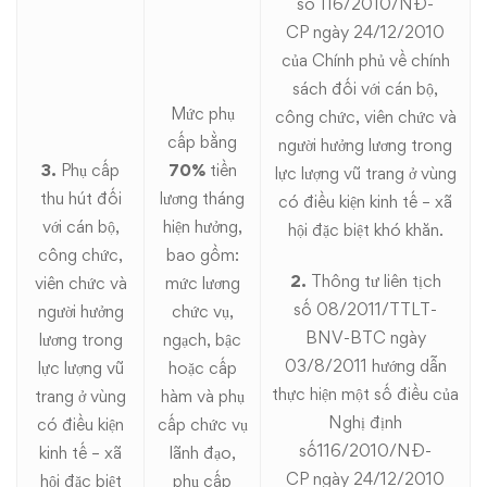
số
116/2010/NĐ-
CP
ngày 24/12/2010
của Chính phủ về chính
sách đối với cán bộ,
Mức phụ
công chức, viên chức và
cấp bằng
người hưởng lương trong
3.
Phụ cấp
70%
tiền
lực lượng vũ trang ở vùng
thu hút đối
lương tháng
có điều kiện kinh tế – xã
với cán bộ,
hiện hưởng,
hội đặc biệt khó khăn.
công chức,
bao gồm:
2.
Thông tư liên tịch
viên chức và
mức lương
số
08/2011/TTLT-
người hưởng
chức vụ,
BNV-BTC
ngày
lương trong
ngạch, bậc
03/8/2011 hướng dẫn
lực lượng vũ
hoặc cấp
thực hiện một số điều của
trang ở vùng
hàm và phụ
Nghị định
có điều kiện
cấp chức vụ
số116/2010/NĐ-
kinh tế – xã
lãnh đạo,
CP ngày 24/12/2010
hội đặc biệt
phụ cấp