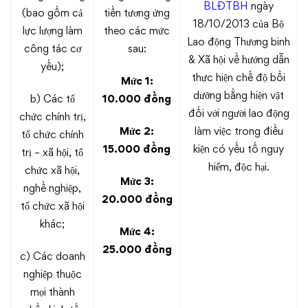
BLĐTBH
ngày
(bao gồm cả
tiền tương ứng
18/10/2013 của Bộ
lực lượng làm
theo các mức
Lao động Thương binh
công tác cơ
sau:
& Xã hội về hướng dẫn
yếu);
thực hiện chế độ bồi
Mức 1:
dưỡng bằng hiện vật
b) Các tổ
10.000 đồng
đối với người lao động
chức chính trị,
Mức 2:
làm việc trong điều
tổ chức chính
15.000 đồng
kiện có yếu tố nguy
trị – xã hội, tổ
hiểm, độc hại.
chức xã hội,
Mức 3:
nghề nghiệp,
20.000 đồng
tổ chức xã hội
khác;
Mức 4:
25.000 đồng
c) Các doanh
nghiệp thuộc
mọi thành