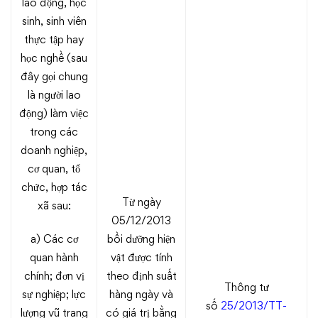
lao động, học
sinh, sinh viên
thực tập hay
học nghề (sau
đây gọi chung
là người lao
động) làm việc
trong các
doanh nghiệp,
cơ quan, tổ
chức, hợp tác
Từ ngày
xã sau:
05/12/2013
a) Các cơ
bồi dưỡng hiện
quan hành
vật được tính
chính; đơn vị
theo định suất
Thông tư
sự nghiệp; lực
hàng ngày và
số
25/2013/TT-
lượng vũ trang
có giá trị bằng