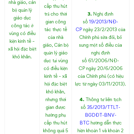
nhà giáo, cán
cấp thu hút
bộ quản lý
trả cho thời
3.
Nghị định
giáo dục
gian công
số
19/2013/NĐ-
công tác ở
tác thực tế
CP
ngày 23/2/2013 của
vùng có điều
của nhà
Chính phủ sửa đổi, bổ
kiện kinh tế –
giáo, Cán bộ
sung một số điều của
xã hội đặc biệt
quản lý giáo
nghị định
khó khăn.
dục tại vùng
số 61/2006/NĐ-
có điều kiện
CP ngày 20/6/2006
kinh tế – xã
của Chính phủ (có hiệu
hội đặc biệt
lực từ ngày 03/11/2013).
khó khăn,
nhưng thời
4.
Thông tư liên tịch
gian được
số
35/2013/TTLT-
hưởng phụ
BGDĐT-BNV-
cấp thu hút
BTC
hướng dẫn thực
không quá 5
hiện khoản 1 và khoản 2