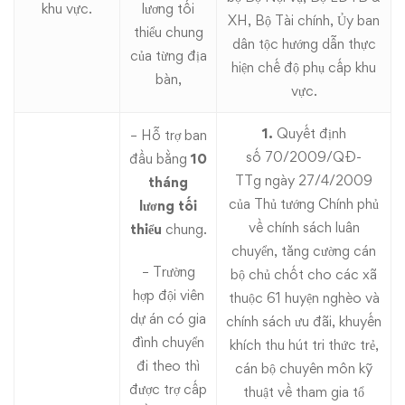
khu vực.
lương tối
XH, Bộ Tài chính, Ủy ban
thiểu chung
dân tộc hướng dẫn thực
của từng địa
hiện chế độ phụ cấp khu
bàn,
vực.
1.
Quyết định
– Hỗ trợ ban
số
70/2009/QĐ-
đầu bằng
10
TTg
ngày 27/4/2009
tháng
của Thủ tướng Chính phủ
lương tối
về chính sách luân
thiểu
chung.
chuyển, tăng cường cán
– Trường
bộ chủ chốt cho các xã
hợp đội viên
thuộc 61 huyện nghèo và
dự án có gia
chính sách ưu đãi, khuyến
đình chuyển
khích thu hút tri thức trẻ,
đi theo thì
cán bộ chuyên môn kỹ
được trợ cấp
thuật về tham gia tổ