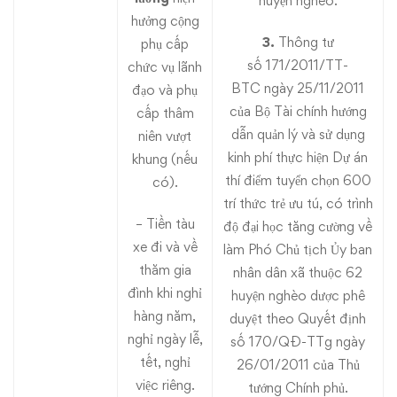
huyện nghèo.
hưởng cộng
3.
Thông tư
phụ cấp
số 171/2011/TT-
chức vụ lãnh
BTC ngày 25/11/2011
đạo và phụ
của Bộ Tài chính hướng
cấp thâm
dẫn quản lý và sử dụng
niên vượt
kinh phí thực hiện Dự án
khung (nếu
thí điểm tuyển chọn 600
có).
trí thức trẻ ưu tú, có trình
– Tiền tàu
độ đại học tăng cường về
xe đi và về
làm Phó Chủ tịch Ủy ban
thăm gia
nhân dân xã thuộc 62
đình khi nghỉ
huyện nghèo dược phê
hàng năm,
duyệt theo Quyết định
nghỉ ngày lễ,
số 170/QĐ-TTg ngày
tết, nghỉ
26/01/2011 của Thủ
việc riêng.
tướng Chính phủ.