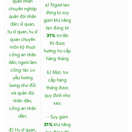
quân nhân
a) Người lao
chuyên nghiệp
động bị suy
quân đội nhân
giảm khả năng
dân; sĩ quan,
lao động từ
hạ sĩ quan, hạ sĩ
31%
trở lên
quan chuyên
thì được
môn kỹ thuật
hưởng trợ cấp
công an nhân
hàng tháng
dân; người làm
công tác cơ
b) Mức trợ
yếu hưởng
cấp hàng
lương như đối
tháng được
với quân đội
quy định như
nhân dân,
sau:
công an nhân
dân;
– Suy giảm
31%
khả năng
đ) Hạ sĩ quan,