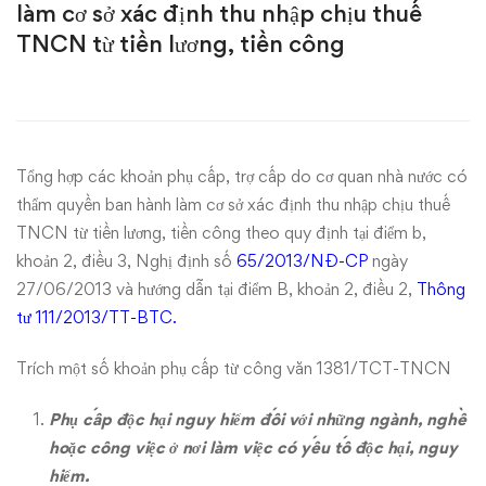
làm cơ sở xác định thu nhập chịu thuế
các
TNCN từ tiền lương, tiền công
khoản
phụ
cấp,
Tổng hợp các khoản phụ cấp, trợ cấp do cơ quan nhà nước có
thẩm quyền ban hành làm cơ sở xác định thu nhập chịu thuế
trợ
TNCN từ tiền lương, tiền công theo quy định tại điểm b,
khoản 2, điều 3, Nghị định số
65/2013/NĐ-CP
ngày
cấp
27/06/2013 và hướng dẫn tại điểm B, khoản 2, điều 2,
Thông
do
tư 111/2013/TT-BTC.
cơ
Trích một số khoản phụ cấp từ công văn 1381/TCT-TNCN
quan
Phụ cấp độc hại nguy hiểm đối với những ngành, nghề
hoặc công việc ở nơi làm việc có yếu tố độc hại, nguy
nhà
hiểm.