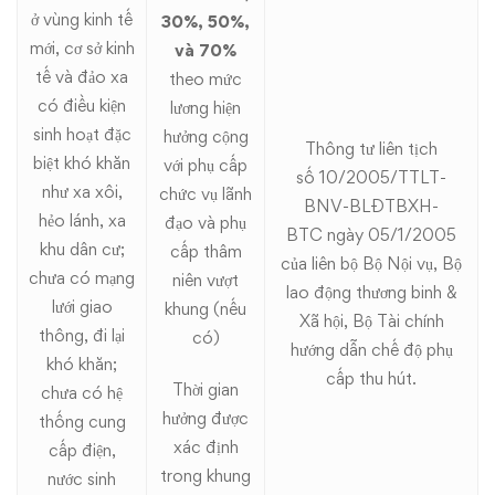
ở vùng kinh tế
30%, 50%,
mới, cơ sở kinh
và 70%
tế và đảo xa
theo mức
có điều kiện
lương hiện
sinh hoạt đặc
hưởng cộng
Thông tư liên tịch
biệt khó khăn
với phụ cấp
số
10/2005/TTLT-
như xa xôi,
chức vụ lãnh
BNV-BLĐTBXH-
hẻo lánh, xa
đạo và phụ
BTC
ngày 05/1/2005
khu dân cư;
cấp thâm
của liên bộ Bộ Nội vụ, Bộ
chưa có mạng
niên vượt
lao động thương binh &
lưới giao
khung (nếu
Xã hội, Bộ Tài chính
thông, đi lại
có)
hướng dẫn chế độ phụ
khó khăn;
cấp thu hút.
Thời gian
chưa có hệ
hưởng được
thống cung
xác định
cấp điện,
trong khung
nước sinh