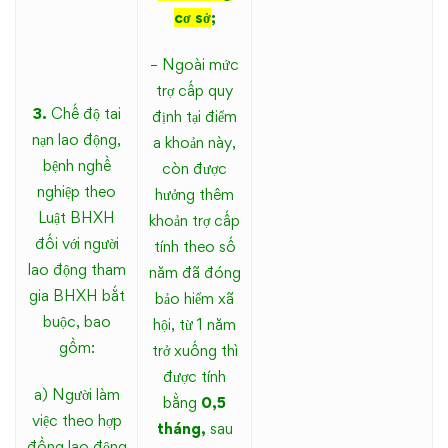
cơ sở
;
– Ngoài mức
trợ cấp quy
3.
Chế độ tai
định tại điểm
nạn lao động,
a khoản này,
bệnh nghề
còn được
nghiệp theo
hưởng thêm
Luật BHXH
khoản trợ cấp
đối với người
tính theo số
lao động tham
năm đã đóng
gia BHXH bắt
bảo hiểm xã
buộc, bao
hội, từ 1 năm
gồm:
trở xuống thì
được tính
a) Người làm
bằng
0,5
việc theo hợp
tháng,
sau
đồng lao động