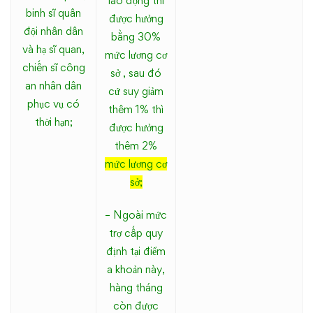
lao động thì
binh sĩ quân
được hưởng
đội nhân dân
bằng 30%
và hạ sĩ quan,
mức lương cơ
chiến sĩ công
sở , sau đó
an nhân dân
cứ suy giảm
phục vụ có
thêm 1% thì
thời hạn;
được hưởng
thêm 2%
mức lương cơ
sở;
– Ngoài mức
trợ cấp quy
định tại điểm
a khoản này,
hàng tháng
còn được