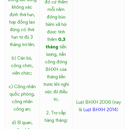
đó cứ thêm
không xác
mỗi năm
định thời hạn,
đóng bảo
hợp đồng lao
hiểm xã hội
động có thời
được tính
hạn từ đủ 3
thêm
0,3
tháng trở lên;
tháng
tiền
lương, tiền
b) Cán bộ,
công đóng
công chức,
BHXH của
viên chức;
tháng liền
trước khi nghỉ
c) Công nhân
việc để điều
quốc phòng,
trị.
công nhân
Luật BHXH 2006 (nay
công an;
là
Luật BHXH 2014
)
2. Trợ cấp
hàng tháng:
d) Sĩ quan,