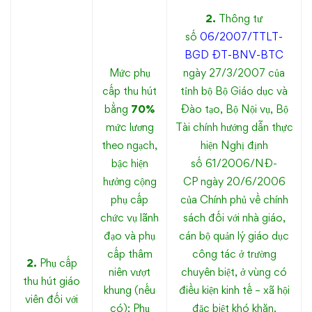
2.
Thông tư
số
06/2007/TTLT-
BGD ĐT-BNV-BTC
Mức phụ
ngày 27/3/2007 của
cấp thu hút
tỉnh bộ Bộ Giáo dục và
bằng
70%
Đào tạo, Bộ Nội vụ, Bộ
mức lương
Tài chính hướng dẫn thực
theo ngạch,
hiện Nghị định
bậc hiện
số 61/2006/NĐ-
hưởng cộng
CP ngày 20/6/2006
phụ cấp
của Chính phủ về chính
chức vụ lãnh
sách đối với nhà giáo,
đạo và phụ
cán bộ quản lý giáo dục
cấp thâm
công tác ở trường
2.
Phụ cấp
niên vượt
chuyên biệt, ở vùng có
thu hút giáo
khung (nếu
điều kiện kinh tế – xã hội
viên đối với
có); Phụ
đặc biệt khó khăn.