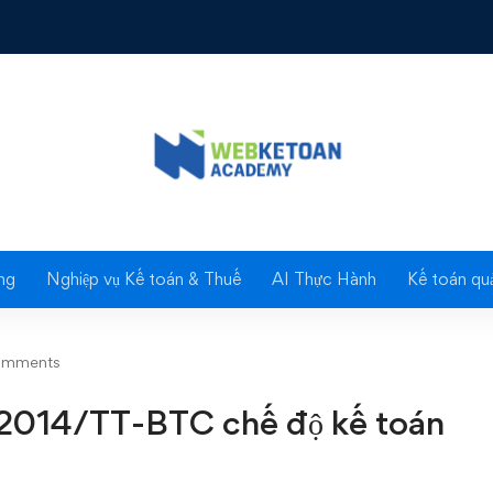
tư 200/2014/TT-BTC chế độ kế toán doanh nghiệp mới
Blog
ng
Nghiệp vụ Kế toán & Thuế
AI Thực Hành
Kế toán quả
omments
/2014/TT-BTC chế độ kế toán