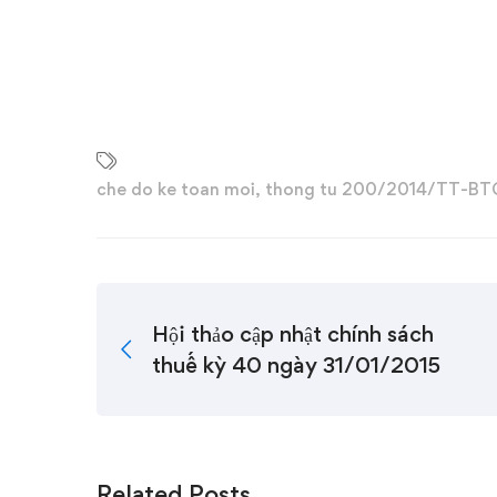
che do ke toan moi
,
thong tu 200/2014/TT-BT
Hội thảo cập nhật chính sách
thuế kỳ 40 ngày 31/01/2015
Related Posts