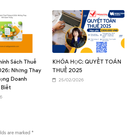
0
0
hính Sách Thuế
KHÓA HỌC: QUYẾT TOÁN
026: Những Thay
THUẾ 2025
rọng Doanh
25/02/2026
 Biết
6
elds are marked
*