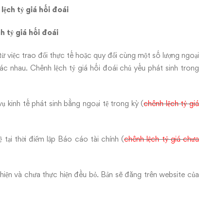
lệch tỷ giá hối đoái
h tỷ giá hối đoái
h từ việc trao đổi thực tế hoặc quy đổi cùng một số lượng ngoại
khác nhau. Chênh lệch tỷ giá hối đoái chủ yếu phát sinh trong
ụ kinh tế phát sinh bằng ngoại tệ trong kỳ (
chênh lệch tỷ giá
 tại thời điểm lập Báo cáo tài chính (
chênh lệch tỷ giá chưa
hiện và chưa thực hiện đều bỏ. Bản sẽ đăng trên website của