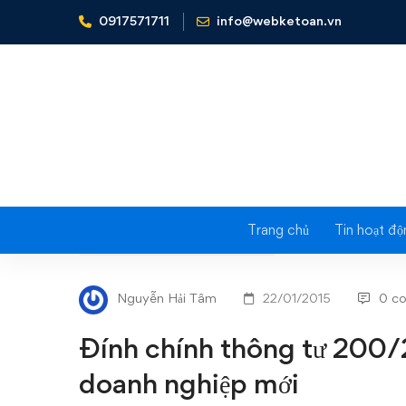
0917571711
info@webketoan.vn
Home
Nghiệp vụ Kế toán & Thuế
Đính chính thông 
Trang chủ
Tin hoạt độ
Đính
NGHIỆP VỤ KẾ TOÁN & THUẾ
chính
Nguyễn Hải Tâm
22/01/2015
0 c
thông
Đính chính thông tư 200
tư
doanh nghiệp mới