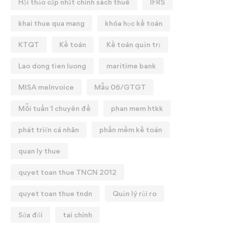
Hội thảo cập nhật chính sách thuế
IFRS
khai thue qua mang
khóa học kế toán
KTQT
Kế toán
Kế toán quản trị
Lao dong tien luong
maritime bank
MISA meInvoice
Mẫu 06/GTGT
Mỗi tuần 1 chuyên đề
phan mem htkk
phát triển cá nhân
phần mềm kế toán
quan ly thue
quyet toan thue TNCN 2012
quyet toan thue tndn
Quản lý rủi ro
Sửa đổi
tai chinh