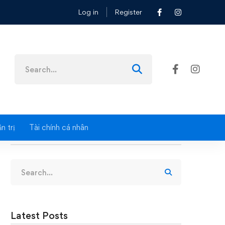
Log in
Register
Search
for:
n trị
Tài chính cá nhân
Search
Search
for:
Latest Posts