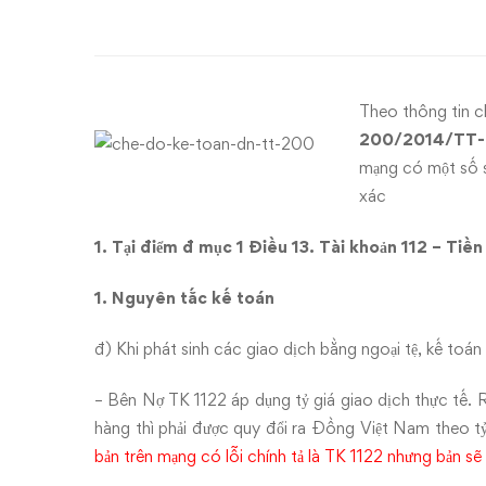
200/2014/TT-
BTC
chế
Theo thông tin ch
độ
200/2014/TT
mạng có một số s
kế
xác
toán
1. Tại điểm đ mục 1 Điều 13. Tài khoản 112 – Tiề
doanh
1. Nguyên tắc kế toán
nghiệp
đ) Khi phát sinh các giao dịch bằng ngoại tệ, kế toá
mới
– Bên Nợ TK 1122 áp dụng tỷ giá giao dịch thực tế. R
hàng thì phải được quy đổi ra Đồng Việt Nam theo tỷ 
bản trên mạng có lỗi chính tả là TK 1122 nhưng bản sẽ 