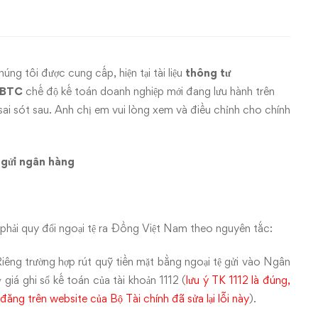
úng tôi được cung cấp, hiện tại tài liệu
thông tư
-BTC
chế độ kế toán doanh nghiệp mới đang lưu hành trên
ai sót sau. Anh chị em vui lòng xem và điều chỉnh cho chính
n gửi ngân hàng
n phải quy đổi ngoại tệ ra Đồng Việt Nam theo nguyên tắc:
iêng trường hợp rút quỹ tiền mặt bằng ngoại tệ gửi vào Ngân
giá ghi sổ kế toán của tài khoản 1112 (
lưu ý TK 1112 là đúng,
đăng trên website của Bộ Tài chính đã sửa lại lỗi này
).