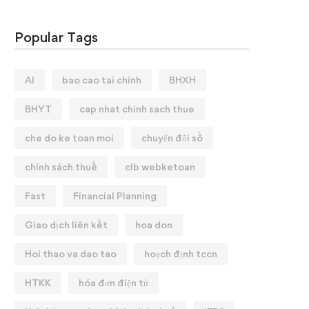
Popular Tags
AI
bao cao tai chinh
BHXH
BHYT
cap nhat chinh sach thue
che do ke toan moi
chuyển đổi số
chính sách thuế
clb webketoan
Fast
Financial Planning
Giao dịch liên kết
hoa don
Hoi thao va dao tao
hoạch định tccn
HTKK
hóa đơn điện tử