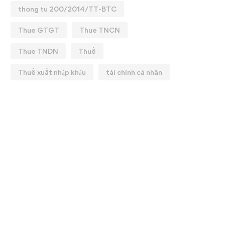
thong tu 200/2014/TT-BTC
Thue GTGT
Thue TNCN
9 ĐIỂM MỚI THUẾ GTGT
Nội dung mới về các ch
1/07/2025
bảo hiểm xã hội có hiệu l
Thue TNDN
Thuế
01/07/2025
25/07/2025
Thuế xuất nhập khẩu
tài chính cá nhân
07/07/2025