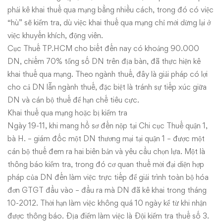
phải kê khai thuế qua mạng bằng nhiều cách, trong đó có việc
“hù” sẽ kiểm tra, dù việc khai thuế qua mạng chỉ mới dừng lại ở
việc khuyến khích, động viên.
Cục Thuế TP.HCM cho biết đến nay có khoảng 90.000
DN, chiếm 70% tổng số DN trên địa bàn, đã thực hiện kê
khai thuế qua mạng. Theo ngành thuế, đây là giải pháp có lợi
cho cả DN lẫn ngành thuế, đặc biệt là tránh sự tiếp xúc giữa
DN và cán bộ thuế để hạn chế tiêu cực.
Khai thuế qua mạng hoặc bị kiểm tra
Ngày 19-11, khi mang hồ sơ đến nộp tại Chi cục Thuế quận 1,
bà H. – giám đốc một DN thương mại tại quận 1 – được một
cán bộ thuế đem ra hai biên bản và yêu cầu chọn lựa. Một là
thông báo kiểm tra, trong đó cơ quan thuế mời đại diện hợp
pháp của DN đến làm việc trực tiếp để giải trình toàn bộ hóa
đơn GTGT đầu vào – đầu ra mà DN đã kê khai trong tháng
10-2012. Thời hạn làm việc không quá 10 ngày kể từ khi nhận
được thông báo. Địa điểm làm việc là Đội kiểm tra thuế số 3.