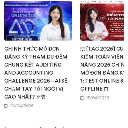
CHÍNH THỨC MỞ ĐƠN
💥 [TAC 2026] CUỘ
ĐĂNG KÝ THAM DỰ ĐÊM
KIỂM TOÁN VIÊN T
CHUNG KẾT AUDITING
NĂNG 2026 CHÍN
AND ACCOUNTING
MỞ ĐƠN ĐĂNG KÝ
CHALLENGE 2026 – AI SẼ
1: TEST ONLINE & 
CHẠM TAY TỚI NGÔI VỊ
OFFLINE 💥
CAO NHẤT? 🎉🏆
15/04/2026
22/04/2026