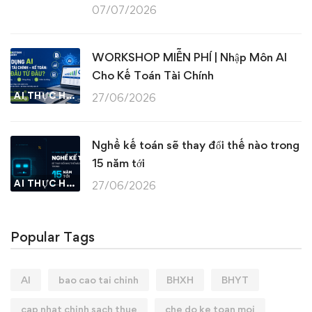
07/07/2026
WORKSHOP MIỄN PHÍ | Nhập Môn AI
Cho Kế Toán Tài Chính
AI THỰC HÀNH
27/06/2026
Nghề kế toán sẽ thay đổi thế nào trong
15 năm tới
AI THỰC HÀNH
27/06/2026
Popular Tags
AI
bao cao tai chinh
BHXH
BHYT
cap nhat chinh sach thue
che do ke toan moi