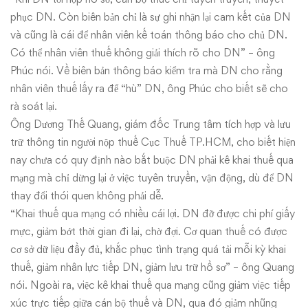
phục DN. Còn biên bản chỉ là sự ghi nhận lại cam kết của DN
và cũng là cái để nhân viên kế toán thông báo cho chủ DN.
Có thể nhân viên thuế không giải thích rõ cho DN” – ông
Phúc nói. Về biên bản thông báo kiểm tra mà DN cho rằng
nhân viên thuế lấy ra để “hù” DN, ông Phúc cho biết sẽ cho
rà soát lại.
Ông Dương Thế Quang, giám đốc Trung tâm tích hợp và lưu
trữ thông tin người nộp thuế Cục Thuế TP.HCM, cho biết hiện
nay chưa có quy định nào bắt buộc DN phải kê khai thuế qua
mạng mà chỉ dừng lại ở việc tuyên truyền, vận động, dù để DN
thay đổi thói quen không phải dễ.
“Khai thuế qua mạng có nhiều cái lợi. DN đỡ được chi phí giấy
mực, giảm bớt thời gian đi lại, chờ đợi. Cơ quan thuế có được
cơ sở dữ liệu đầy đủ, khắc phục tình trạng quá tải mỗi kỳ khai
thuế, giảm nhân lực tiếp DN, giảm lưu trữ hồ sơ” – ông Quang
nói. Ngoài ra, việc kê khai thuế qua mạng cũng giảm việc tiếp
xúc trực tiếp giữa cán bộ thuế và DN, qua đó giảm nhũng