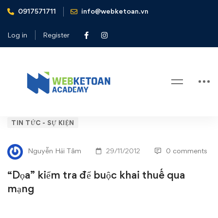
0917571711
info@webketoan.vn
Home
Tin tức - Sự kiện
"Dọa" kiểm tra để buộc khai thuế qua mạng
Log in
Register
Blog
“Dọa”
TIN TỨC - SỰ KIỆN
kiểm
Nguyễn Hải Tâm
29/11/2012
0 comments
tra
“Dọa” kiểm tra để buộc khai thuế qua
để
mạng
buộc