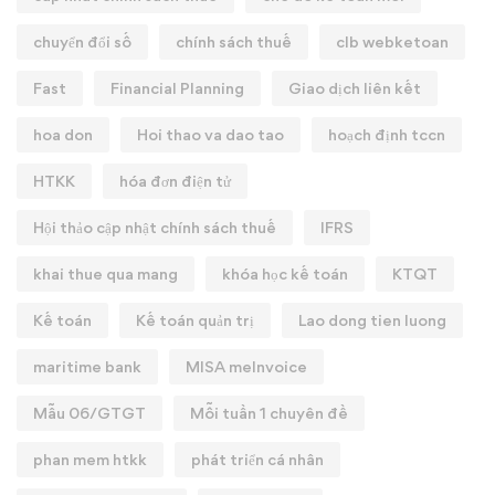
chuyển đổi số
chính sách thuế
clb webketoan
Fast
Financial Planning
Giao dịch liên kết
hoa don
Hoi thao va dao tao
hoạch định tccn
HTKK
hóa đơn điện tử
Hội thảo cập nhật chính sách thuế
IFRS
khai thue qua mang
khóa học kế toán
KTQT
Kế toán
Kế toán quản trị
Lao dong tien luong
maritime bank
MISA meInvoice
Mẫu 06/GTGT
Mỗi tuần 1 chuyên đề
phan mem htkk
phát triển cá nhân