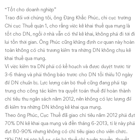
“Tốt cho doanh nghiệp”
Trao đổi với chúng tôi, ông Đặng Khắc Phúc, chi cục trưởng
Chi cục Thuế quận 1, cho rằng việc kê khai thuế qua mạng là
tốt cho DN, ngồi ở nhà vẫn có thể kê khai, không phải đi tới đi
lui tốn thời gian. Ông Phúc cũng khẳng định cơ quan này hoàn
toàn không có chủ trương kiểm tra những DN không chịu kê
khai thuế qua mạng.
Vì việc kiểm tra DN phải có kế hoạch và được duyệt trước từ
3-6 tháng và phải thông báo trước cho DN tối thiểu 10 ngày
để DN chuẩn bị. Lực lượng cán bộ thuế cũng đang phải tập
trung cho công tác kiểm tra quyết toán thuế để hoàn thành
chỉ tiêu thu ngân sách năm 2012, nên không có lực lượng để
đi kiểm tra những DN không kê khai qua mạng.
Theo ông Phúc, Cục Thuế đã giao chỉ tiêu năm 2012 phải đạt
70% DN kê khai qua mạng và đến tháng 6-2013, tỉ lệ này phải
đạt 80-90% nhưng không có chỉ tiêu giao cho viên chức.
“Khi DN tới nộp hồ sơ, cán bộ thuế chỉ tuyên truyền, thuyết