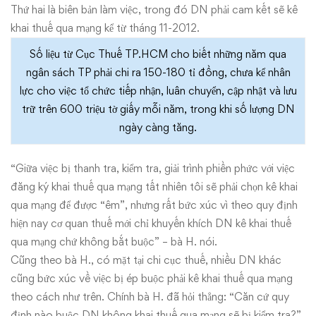
Thứ hai là biên bản làm việc, trong đó DN phải cam kết sẽ kê
khai thuế qua mạng kể từ tháng 11-2012.
Số liệu từ Cục Thuế TP.HCM cho biết những năm qua
ngân sách TP phải chi ra 150-180 tỉ đồng, chưa kể nhân
lực cho việc tổ chức tiếp nhận, luân chuyển, cập nhật và lưu
trữ trên 600 triệu tờ giấy mỗi năm, trong khi số lượng DN
ngày càng tăng.
“Giữa việc bị thanh tra, kiểm tra, giải trình phiền phức với việc
đăng ký khai thuế qua mạng tất nhiên tôi sẽ phải chọn kê khai
qua mạng để được “êm”, nhưng rất bức xúc vì theo quy định
hiện nay cơ quan thuế mới chỉ khuyến khích DN kê khai thuế
qua mạng chứ không bắt buộc” – bà H. nói.
Cũng theo bà H., có mặt tại chi cục thuế, nhiều DN khác
cũng bức xúc về việc bị ép buộc phải kê khai thuế qua mạng
theo cách như trên. Chính bà H. đã hỏi thẳng: “Căn cứ quy
định nào buộc DN không khai thuế qua mạng sẽ bị kiểm tra?”,