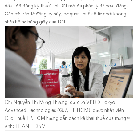
dấu “đã đăng ký thuế” thì DN mới đủ pháp lý để hoạt động.
Căn cứ trên tờ đăng ký này, cơ quan thuế sẽ từ chối không
nhận hồ sơ bằng giấy của DN.
Chị Nguyễn Thị Mộng Thương, đại diện VPĐD Tokyo
Advanced Technologies (Q.7, TP.HCM), được nhân viên
Cục Thuế TP.HCM hướng dẫn cách kê khai thuế qua mạng
Ảnh: THANH ĐẠM