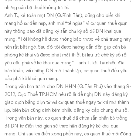
nhưng cán bộ thuế không trả lời.
Anh T., kế toán một DN (Q.Bình Tân), cũng cho biết khi
mang hồ sơ đến nộp, anh mới “té ngửa” vì cơ quan thuế quận
này thông báo đã đăng ký sẵn chữ ký số để DN khai qua
mạng. “Tôi không hề được thông báo trước về chủ trương này
nên rất bất ngờ. Sau đó tôi được hướng dẫn đến gặp cán bộ
phòng kê khai và được phát một thiết bị lưu trữ chữ ký số rồi
yêu cầu phải về kê khai qua mạng” – anh T. kể. Tại nhiều địa
bàn khác, với những DN mới thành lập, cơ quan thuế đều yêu
cầu phải kê khai qua mạng.
Trong văn bản trả lời cho DN HHN (Q.Tân Phú) vào tháng 9-
2012, Cục Thuế TP.HCM nêu rõ là đề nghị DN này đăng ký
giao dịch bằng điện tử với cơ quan thuế ngay từ khi mới thành
lập, biên bản cũng đính kèm phiếu đăng ký cấp chứng thư số.
Trong văn bản này, cơ quan thuế đã chừa sẵn phần bỏ trống
để DN tự điền thời gian sẽ thực hiện đăng ký kê khai qua
mạng. Chỉ sau khi điền xong phần này, cơ quan thuế mới đóng