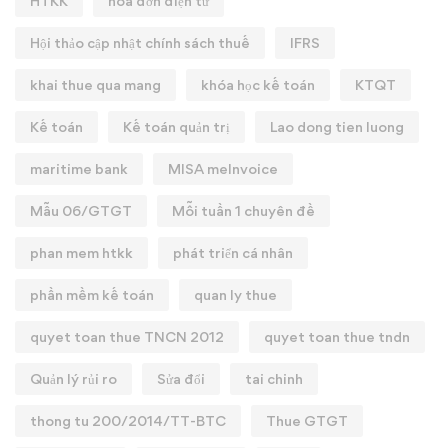
HTKK
hóa đơn điện tử
Hội thảo cập nhật chính sách thuế
IFRS
khai thue qua mang
khóa học kế toán
KTQT
Kế toán
Kế toán quản trị
Lao dong tien luong
maritime bank
MISA meInvoice
Mẫu 06/GTGT
Mỗi tuần 1 chuyên đề
phan mem htkk
phát triển cá nhân
phần mềm kế toán
quan ly thue
quyet toan thue TNCN 2012
quyet toan thue tndn
Quản lý rủi ro
Sửa đổi
tai chinh
thong tu 200/2014/TT-BTC
Thue GTGT