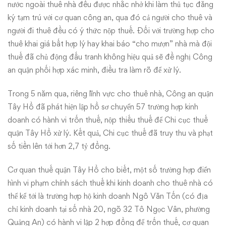
nước ngoài thuê nhà đều được nhắc nhở khi làm thủ tục đăng
ký tạm trú với cơ quan công an, qua đó cả người cho thuê và
người đi thuê đều có ý thức nộp thuế. Đối với trường hợp cho
thuê khai giá bất hợp lý hay khai báo “cho mượn” nhà mà đội
thuế đã chủ động đấu tranh không hiệu quả sẽ đề nghị Công
an quận phối hợp xác minh, điều tra làm rõ để xử lý.
Trong 5 năm qua, riêng lĩnh vực cho thuê nhà, Công an quận
Tây Hồ đã phát hiện lập hồ sơ chuyển 57 trường hợp kinh
doanh có hành vi trốn thuế, nộp thiếu thuế để Chi cục thuế
quận Tây Hồ xử lý. Kết quả, Chi cục thuế đã truy thu và phạt
số tiền lên tới hơn 2,7 tỷ đồng.
Cơ quan thuế quận Tây Hồ cho biết, một số trường hợp điển
hình vi phạm chính sách thuế khi kinh doanh cho thuê nhà có
thể kể tới là trường hợp hộ kinh doanh Ngô Văn Tốn (có địa
chỉ kinh doanh tại số nhà 20, ngõ 32 Tô Ngọc Vân, phường
Quảng An) có hành vi lập 2 hợp đồng để trốn thuế, cơ quan