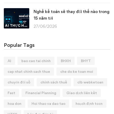
Nghề kế toán sẽ thay đổi thế nào trong
15 năm tới
AI THỰC HÀNH
27/06/2026
Popular Tags
AI
bao cao tai chinh
BHXH
BHYT
cap nhat chinh sach thue
che do ke toan moi
chuyển đổi số
chính sách thuế
clb webketoan
Fast
Financial Planning
Giao dịch liên kết
hoa don
Hoi thao va dao tao
hoạch định tccn