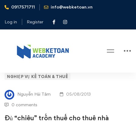
0917571711
info@webketoan.vn
Home
Nghiệp vụ Kế toán & Thuế
Đủ “chiêu” trốn thuế cho thuê nhà
Log in
Register
Blog
Đủ
NGHIỆP VỤ KẾ TOÁN & THUẾ
“chiêu”
Nguyễn Hải Tâm
05/08/2013
trốn
0 comments
thuế
Đủ “chiêu” trốn thuế cho thuê nhà
cho