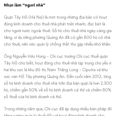
Nhận làm “người nhà”
Quận Tây Hồ (Hà Nội) là một trong những địa bàn có hoạt
động kinh doanh cho thuê nhà phát triển nhanh, đặc biệt là
cho người nước ngoài thuê. Số hộ cho thuê nhà ngày càng gia
tăng, ví dụ riêng phường Quảng An đã có gần 800 hộ có nhà
cho thuê, nên việc quản lý chống thất thu gặp nhiều khó khăn.
Ông Nguyễn Hữu Hùng – Chi cục trưởng Chi cục thuế quận
Tây Hồ cho biết, hoạt động cho thuê nhà tập trung chủ yếu ở
hai khu vực là khu đô thị Nam Thăng Long – Ciputra và khu
vực ven Hồ Tây phường Quảng An. Đến cuối năm 2012, tổng
số hộ kinh doanh cho thuê nhà trên địa bàn quận là hơn 2.300
hộ, chiếm gần 50% về số hộ kinh doanh cá thể và chiếm 80%
số thuế của hộ kinh doanh cá thể.
Trong những năm qua, Chi cục đã áp dụng nhiều biện pháp để
tăng cường quản lý thuế đối với hoạt động kinh doanh cho