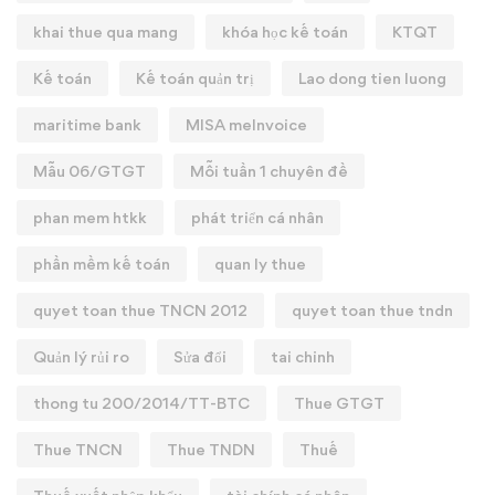
khai thue qua mang
khóa học kế toán
KTQT
Kế toán
Kế toán quản trị
Lao dong tien luong
maritime bank
MISA meInvoice
Mẫu 06/GTGT
Mỗi tuần 1 chuyên đề
phan mem htkk
phát triển cá nhân
phần mềm kế toán
quan ly thue
quyet toan thue TNCN 2012
quyet toan thue tndn
Quản lý rủi ro
Sửa đổi
tai chinh
thong tu 200/2014/TT-BTC
Thue GTGT
Thue TNCN
Thue TNDN
Thuế