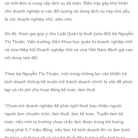
và một đơn vị cung cấp dịch vụ kế toán. Điều này gây khó khăn
cho doanh nghiệp vì các đối tượng sử dụng dịch vụ này chủ yếu
là các doanh nghiệp nhỏ, siêu nhỏ.
Do đó, tham gia góp ý cho Luật Quản lý thuế (sửa đổi) bà Nguyễn
Thị Thuận, Viện trưởng Viện Khoa học quản trị doanh nghiệp nhỏ
và vừa-Hiệp hội Doanh nghiệp nhỏ và vừa Việt Nam đánh giá cao
nội dung sửa đổi.
Theo bà Nguyễn Thị Thuận, một trong những lực cản khiến hộ
kinh doanh không hề muốn trở thành doanh chính là vấn đề phức
tạp và chi phí cho hoạt động kế toán, làm thuế.
“Chưa mở doanh nghiệp đã phải nghĩ thuê bao nhiêu người,
người làm chuyên môn, làm thuế, làm kế toán. Tuyển làm kế
toán, nếu mới ra trường chưa chắc làm được trong khi lương
cũng phải 5-7 triệu đồng, nếu làm hộ kinh doanh thì cứ làm bình
thường, vài tháng sẽ có cán bộ thuế đến hướng dẫn tính toán