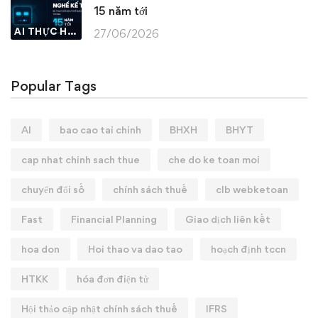
15 năm tới
AI THỰC HÀNH
27/06/2026
Popular Tags
AI
bao cao tai chinh
BHXH
BHYT
cap nhat chinh sach thue
che do ke toan moi
chuyển đổi số
chính sách thuế
clb webketoan
Fast
Financial Planning
Giao dịch liên kết
hoa don
Hoi thao va dao tao
hoạch định tccn
HTKK
hóa đơn điện tử
Hội thảo cập nhật chính sách thuế
IFRS