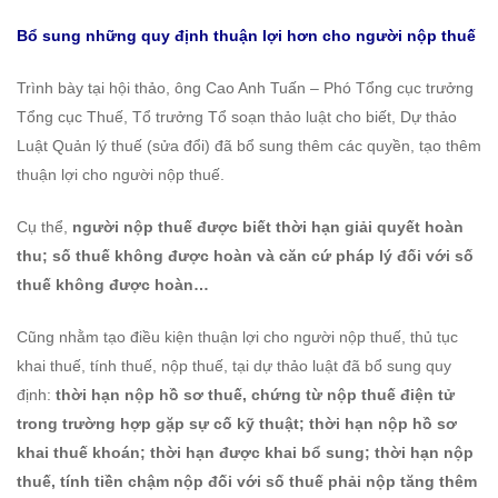
chú
Bổ sung những quy định thuận lợi hơn cho người nộp thuế
ý
Trình bày tại hội thảo, ông Cao Anh Tuấn – Phó Tổng cục trưởng
Tổng cục Thuế, Tổ trưởng Tổ soạn thảo luật cho biết, Dự thảo
Luật Quản lý thuế (sửa đổi) đã bổ sung thêm các quyền, tạo thêm
thuận lợi cho người nộp thuế.
Cụ thể,
người nộp thuế được biết thời hạn giải quyết hoàn
thu; số thuế không được hoàn và căn cứ pháp lý đối với số
thuế không được hoàn…
Cũng nhằm tạo điều kiện thuận lợi cho người nộp thuế, thủ tục
khai thuế, tính thuế, nộp thuế, tại dự thảo luật đã bổ sung quy
định:
thời hạn nộp hồ sơ thuế, chứng từ nộp thuế điện tử
trong trường hợp gặp sự cố kỹ thuật; thời hạn nộp hồ sơ
khai thuế khoán; thời hạn được khai bổ sung; thời hạn nộp
thuế, tính tiền chậm nộp đối với số thuế phải nộp tăng thêm