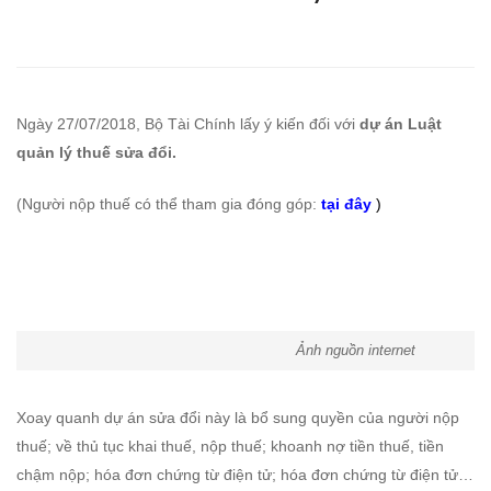
lý
thuế
sửa
Ngày 27/07/2018, Bộ Tài Chính lấy ý kiến đối với
dự án Luật
đổi
quản lý thuế sửa đổi.
năm
(Người nộp thuế có thể tham gia đóng góp:
tại đây
)
2018
–
nhiều
Ảnh nguồn internet
điểm
Xoay quanh dự án sửa đổi này là bổ sung quyền của người nộp
cần
thuế; về thủ tục khai thuế, nộp thuế; khoanh nợ tiền thuế, tiền
chậm nộp; hóa đơn chứng từ điện tử; hóa đơn chứng từ điện tử…