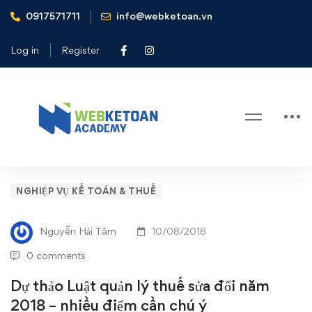
0917571711
info@webketoan.vn
Home
Nghiệp vụ Kế toán & Thuế
Dự thảo Luật quản lý thuế sửa đổi năm 2018 – nhiều điểm
Log in
Register
cần chú ý
Blog
Dự
NGHIỆP VỤ KẾ TOÁN & THUẾ
thảo
Nguyễn Hải Tâm
10/08/2018
Luật
0 comments
quản
Dự thảo Luật quản lý thuế sửa đổi năm
2018 – nhiều điểm cần chú ý