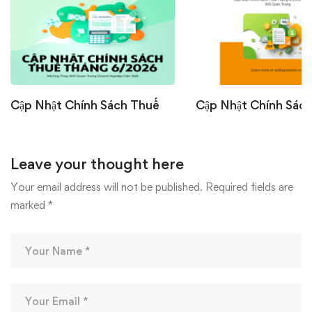
Cập Nhật Chính Sách Thuế
Cập Nhật Chính Sác
Tháng 6/2026: Những Thay
Tháng 6/2026: Nhữ
Đổi Quan Trọng Doanh
Đổi Quan Trọng Doa
Leave your thought here
Nghiệp Cần Biết
Nghiệp Cần Biết
07/07/2026
22/06/2026
Your email address will not be published.
Required fields are
marked
*