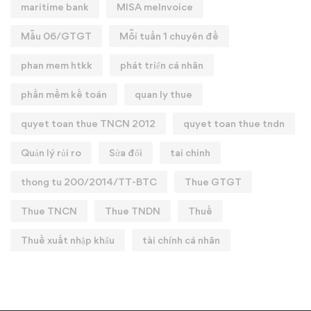
maritime bank
MISA meInvoice
Mẫu 06/GTGT
Mỗi tuần 1 chuyên đề
phan mem htkk
phát triển cá nhân
phần mềm kế toán
quan ly thue
quyet toan thue TNCN 2012
quyet toan thue tndn
Quản lý rủi ro
Sửa đổi
tai chinh
thong tu 200/2014/TT-BTC
Thue GTGT
Thue TNCN
Thue TNDN
Thuế
Thuế xuất nhập khẩu
tài chính cá nhân