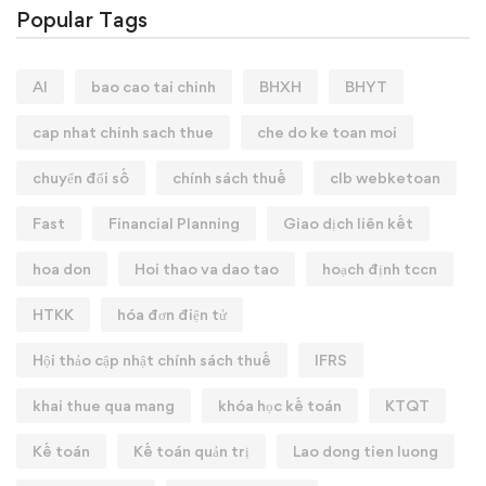
Popular Tags
AI
bao cao tai chinh
BHXH
BHYT
cap nhat chinh sach thue
che do ke toan moi
chuyển đổi số
chính sách thuế
clb webketoan
Fast
Financial Planning
Giao dịch liên kết
hoa don
Hoi thao va dao tao
hoạch định tccn
HTKK
hóa đơn điện tử
Hội thảo cập nhật chính sách thuế
IFRS
khai thue qua mang
khóa học kế toán
KTQT
Kế toán
Kế toán quản trị
Lao dong tien luong