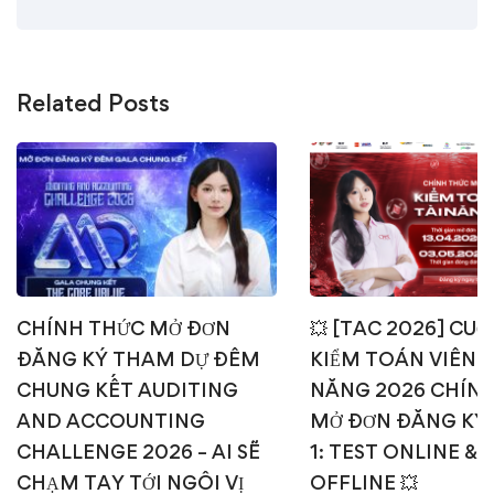
Related Posts
CHÍNH THỨC MỞ ĐƠN
💥 [TAC 2026] CUỘ
ĐĂNG KÝ THAM DỰ ĐÊM
KIỂM TOÁN VIÊN T
CHUNG KẾT AUDITING
NĂNG 2026 CHÍN
AND ACCOUNTING
MỞ ĐƠN ĐĂNG KÝ
CHALLENGE 2026 – AI SẼ
1: TEST ONLINE & 
CHẠM TAY TỚI NGÔI VỊ
OFFLINE 💥