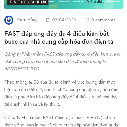
đủ
TIN TỨC - SỰ KIỆN
4
Phạm Hằng
03/04/2020
0 comments
điều
FAST đáp ứng đầy đủ 4 điều kiện bắt
kiện
buộc của nhà cung cấp hóa đơn điện tử
bắt
Công ty Phần mềm FAST đáp ứng đầy đủ 4 điều kiện của tổ
chức cung cấp dịch vụ hóa đơn điện tử theo thông tư
buộc
68/2019/TT-BTC.
của
Theo
thông tư 68 của Bộ tài chính
về việc hướng dẫn thực
nhà
hiện hóa đơn điện tử, các tổ chức cung cấp dịch vụ hóa đơn
điện tử phải đảm bảo đáp ứng đầy đủ 4 điều kiện về chủ thể,
cung
tài chính, nhân sự và kỹ thuật.
cấp
Công ty Phần mềm FAST được cục thuế TP Hà Nội chính
thức công nhận là một tổ chức cung cấp hóa đơn điện tử đạt