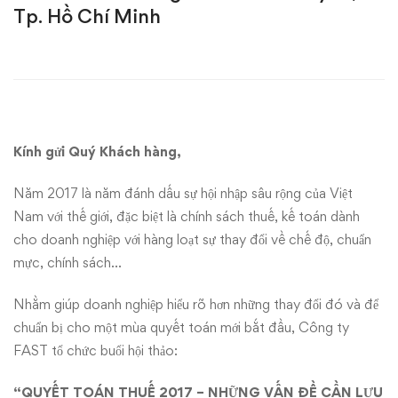
hội
Tp. Hồ Chí Minh
thảo
“Quyết
toán
Kính gửi Quý Khách hàng,
thuế
Năm 2017 là năm đánh dấu sự hội nhập sâu rộng của Việt
2017
Nam với thế giới, đặc biệt là chính sách thuế, kế toán dành
–
cho doanh nghiệp với hàng loạt sự thay đổi về chế độ, chuẩn
mực, chính sách…
Những
Nhằm giúp doanh nghiệp hiểu rõ hơn những thay đổi đó và để
vấn
chuẩn bị cho một mùa quyết toán mới bắt đầu, Công ty
đề
FAST tổ chức buổi hội thảo:
“QUYẾT TOÁN THUẾ 2017 – NHỮNG VẤN ĐỀ CẦN LƯU