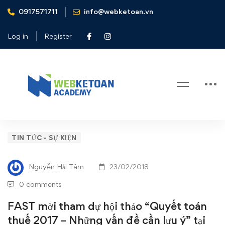
0917571711
info@webketoan.vn
Home
Tin tức - Sự kiện
FAST mời tham dự hội thảo “Quyết toán thuế 2017 –
Log in
Register
Những vấn đề cần lưu ý” tại Tp. Hồ Chí Minh
Blog
FAST
TIN TỨC - SỰ KIỆN
mời
Nguyễn Hải Tâm
23/02/2018
tham
0 comments
dự
FAST mời tham dự hội thảo “Quyết toán
thuế 2017 – Những vấn đề cần lưu ý” tại