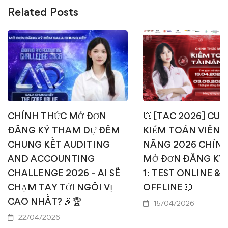
Related Posts
CHÍNH THỨC MỞ ĐƠN
💥 [TAC 2026] CUỘ
ĐĂNG KÝ THAM DỰ ĐÊM
KIỂM TOÁN VIÊN T
CHUNG KẾT AUDITING
NĂNG 2026 CHÍN
AND ACCOUNTING
MỞ ĐƠN ĐĂNG KÝ
CHALLENGE 2026 – AI SẼ
1: TEST ONLINE & 
CHẠM TAY TỚI NGÔI VỊ
OFFLINE 💥
CAO NHẤT? 🎉🏆
15/04/2026
22/04/2026