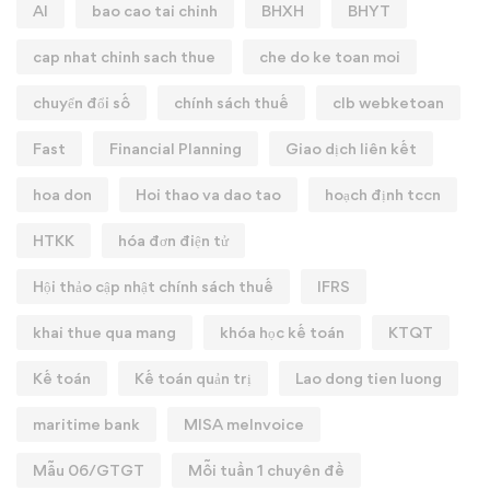
AI
bao cao tai chinh
BHXH
BHYT
cap nhat chinh sach thue
che do ke toan moi
chuyển đổi số
chính sách thuế
clb webketoan
Fast
Financial Planning
Giao dịch liên kết
hoa don
Hoi thao va dao tao
hoạch định tccn
HTKK
hóa đơn điện tử
Hội thảo cập nhật chính sách thuế
IFRS
khai thue qua mang
khóa học kế toán
KTQT
Kế toán
Kế toán quản trị
Lao dong tien luong
maritime bank
MISA meInvoice
Mẫu 06/GTGT
Mỗi tuần 1 chuyên đề