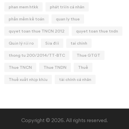
phan mem htkk
phát triển cá nhân
phần mềm kế toán
quan ly thue
quyet toan thue TNCN 2012
quyet toan thue tndn
Quản lý rủi ro
Sửa đổi
tai chinh
thong tu 200/2014/TT-BTC
Thue GTGT
Thue TNCN
Thue TNDN
Thuế
Thuế xuất nhập khẩu
tài chính cá nhân
Copyright © 2026. All rights reserved.