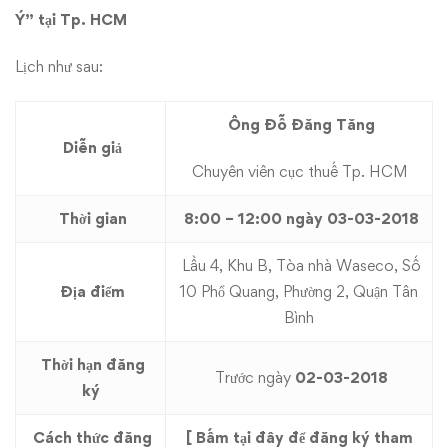
cần
Ý”
tại Tp. HCM
lưu
Lịch như sau:
ý”
tại
Ông Đỗ Đăng Tăng
Diễn giả
Tp.
Chuyên viên cục thuế Tp. HCM​
Hồ
Thời gian
8:00 – 12:00 ngày 03-03-2018
Chí
Lầu 4, Khu B, Tòa nhà Waseco, Số
Địa điểm
10 Phổ Quang, Phường 2, Quận Tân
Minh
Bình
Thời hạn đăng
Trước ngày
02-03-2018
ký
Cách thức đăng
[
Bấm tại đây để đăng ký tham