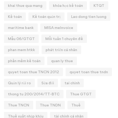
khai thue qua mang
khóa học kế toán
KTQT
Kế toán
Kế toán quản trị
Lao dong tien luong
maritime bank
MISA meInvoice
Mẫu 06/GTGT
Mỗi tuần 1 chuyên đề
phan mem htkk
phát triển cá nhân
phần mềm kế toán
quan ly thue
quyet toan thue TNCN 2012
quyet toan thue tndn
Quản lý rủi ro
Sửa đổi
tai chinh
thong tu 200/2014/TT-BTC
Thue GTGT
Thue TNCN
Thue TNDN
Thuế
Thuế xuất nhập khẩu
tài chính cá nhân