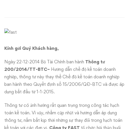
mời
tham
dự
hội
Kính gửi Quý Khách hàng,
thảo:
Ngày 22-12-2014 Bộ Tài Chính ban hành
Thông tư
“Hướng
200/2014/TT-BTC
–
Hướng dẫn chế độ kế toán doanh
dẫn
nghiệp, thông tư này thay thế Chế độ kế toán doanh nghiệp
ban hành theo Quyết định số 15/2006/QĐ-BTC và được áp
Thông
dụng bắt đầu từ 1-1-2015.
tư
Thông tư có ảnh hưởng rất quan trọng trong công tác hạch
toán kế toán. Vì vậy, nhằm cập nhật và hướng dẫn áp dụng
200/2014/TT-
thông tư, nắm bắt kịp thời những sự thay đổi trong hạch toán
kế toán với các đơn vị,
Công ty FAST
tổ chức hội thảo buổi