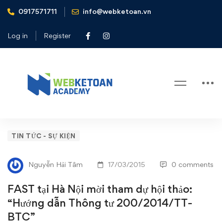
0917571711
info@webketoan.vn
Home
Tin tức - Sự kiện
FAST tại Hà Nội mời tham dự hội thảo: "Hướng dẫn Thông
Log in
Register
tư 200/2014/TT-BTC"
Blog
FAST
TIN TỨC - SỰ KIỆN
tại
Nguyễn Hải Tâm
17/03/2015
0 comments
Hà
FAST tại Hà Nội mời tham dự hội thảo:
Nội
“Hướng dẫn Thông tư 200/2014/TT-
BTC”