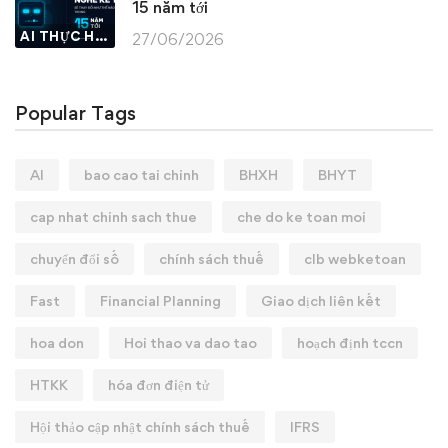
15 năm tới
AI THỰC HÀNH
27/06/2026
Popular Tags
AI
bao cao tai chinh
BHXH
BHYT
cap nhat chinh sach thue
che do ke toan moi
chuyển đổi số
chính sách thuế
clb webketoan
Fast
Financial Planning
Giao dịch liên kết
hoa don
Hoi thao va dao tao
hoạch định tccn
HTKK
hóa đơn điện tử
Hội thảo cập nhật chính sách thuế
IFRS