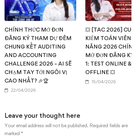
CHÍNH THỨC MỞ ĐƠN
💥 [TAC 2026] CUỘ
ĐĂNG KÝ THAM DỰ ĐÊM
KIỂM TOÁN VIÊN T
CHUNG KẾT AUDITING
NĂNG 2026 CHÍN
AND ACCOUNTING
MỞ ĐƠN ĐĂNG KÝ
CHALLENGE 2026 – AI SẼ
1: TEST ONLINE & 
CHẠM TAY TỚI NGÔI VỊ
OFFLINE 💥
CAO NHẤT? 🎉🏆
15/04/2026
22/04/2026
Leave your thought here
Your email address will not be published.
Required fields are
marked
*