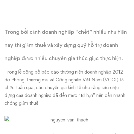
chính
là
Trong bối cảnh doanh nghiệp “chết” nhiều như hiện
‘thả
nay thì giảm thuế và xây dựng quỹ hỗ trợ doanh
con
nghiệp được nhiều chuyên gia thúc giục thực hiện.
săn
sắt’
Trong lễ công bố báo cáo thường niên doanh nghiệp 2012
do Phòng Thương mại và Công nghiệp Việt Nam (VCCI) tổ
chức tuần qua, các chuyên gia kinh tế cho rằng sức chịu
đựng của doanh nghiệp đã đến mức “tới hạn” nên cần nhanh
chóng giảm thuế