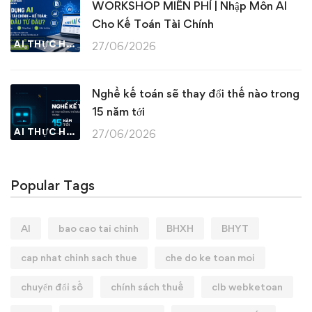
WORKSHOP MIỄN PHÍ | Nhập Môn AI
Cho Kế Toán Tài Chính
AI THỰC HÀNH
27/06/2026
Nghề kế toán sẽ thay đổi thế nào trong
15 năm tới
AI THỰC HÀNH
27/06/2026
Popular Tags
AI
bao cao tai chinh
BHXH
BHYT
cap nhat chinh sach thue
che do ke toan moi
chuyển đổi số
chính sách thuế
clb webketoan