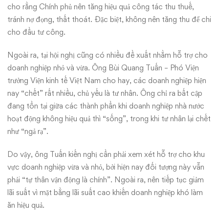
cho rằng Chính phủ nên tăng hiệu quả công tác thu thuế,
tránh nợ đọng, thất thoát. Đặc biệt, không nên tăng thu để chi
cho đầu tư công.
Ngoài ra, tại hội nghị cũng có nhiều đề xuất nhằm hỗ trợ cho
doanh nghiệp nhỏ và vừa. Ông Bùi Quang Tuấn – Phó Viện
trưởng Viện kinh tế Việt Nam cho hay, các doanh nghiệp hiện
nay “chết” rất nhiều, chủ yếu là tư nhân. Ông chỉ ra bất cập
đang tồn tại giữa các thành phần khi doanh nghiệp nhà nước
hoạt động không hiệu quả thì “sống”, trong khi tư nhân lại chết
như “ngả rạ”.
Do vậy, ông Tuấn kiến nghị cần phải xem xét hỗ trợ cho khu
vực doanh nghiệp vừa và nhỏ, bởi hiện nay đối tượng này vẫn
phải “tự thân vận động là chính”. Ngoài ra, nên tiếp tục giảm
lãi suất vì mặt bằng lãi suất cao khiến doanh nghiệp khó làm
ăn hiệu quả.