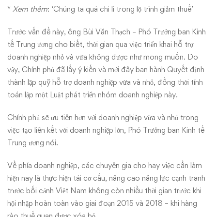
*
Xem thêm
:
‘Chúng ta quá chi li trong lộ trình giảm thuế’
Trước vấn đề này, ông Bùi Văn Thạch – Phó Trưởng ban Kinh
tế Trung ương cho biết, thời gian qua việc triển khai hỗ trợ
doanh nghiệp nhỏ và vừa không được như mong muốn. Do
vậy, Chính phủ đã lấy ý kiến và mới đây ban hành Quyết định
thành lập quỹ hỗ trợ doanh nghiệp vừa và nhỏ, đồng thời tính
toán lập một Luật phát triển nhóm doanh nghiệp này.
Chính phủ sẽ ưu tiên hơn với doanh nghiệp vừa và nhỏ trong
việc tạo liên kết với doanh nghiệp lớn, Phó Trưởng ban Kinh tế
Trung ương nói.
Về phía doanh nghiệp, các chuyên gia cho hay việc cần làm
hiện nay là thực hiện tái cơ cấu, nâng cao năng lực cạnh tranh
trước bối cảnh Việt Nam không còn nhiều thời gian trước khi
hội nhập hoàn toàn vào giai đoạn 2015 và 2018 – khi hàng
rào thuế quan được xóa bỏ.