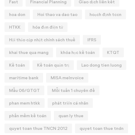
Fast
Financial Planning
Giao dịch liên kết
hoa don
Hoi thao va dao tao
hoạch định tccn
HTKK
hóa đơn điện tử
Hội thảo cập nhật chính sách thuế
IFRS
khai thue qua mang
khóa học kế toán
KTQT
Kế toán
Kế toán quản trị
Lao dong tien luong
maritime bank
MISA meInvoice
Mẫu 06/GTGT
Mỗi tuần 1 chuyên đề
phan mem htkk
phát triển cá nhân
phần mềm kế toán
quan ly thue
quyet toan thue TNCN 2012
quyet toan thue tndn