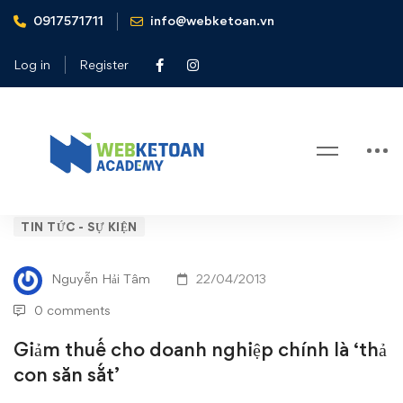
0917571711
info@webketoan.vn
Home
Tin tức - Sự kiện
Giảm thuế cho doanh nghiệp chính là 'thả con săn sắt'
Log in
Register
Blog
Giảm
TIN TỨC - SỰ KIỆN
thuế
Nguyễn Hải Tâm
22/04/2013
cho
0 comments
doanh
Giảm thuế cho doanh nghiệp chính là ‘thả
con săn sắt’
nghiệp