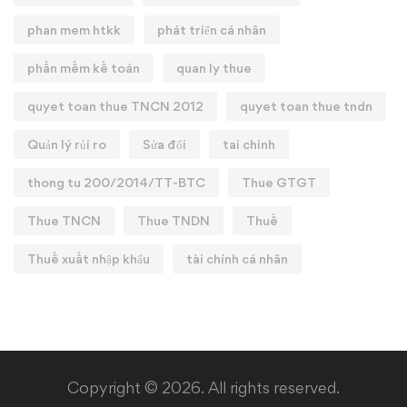
phan mem htkk
phát triển cá nhân
phần mềm kế toán
quan ly thue
quyet toan thue TNCN 2012
quyet toan thue tndn
Quản lý rủi ro
Sửa đổi
tai chinh
thong tu 200/2014/TT-BTC
Thue GTGT
Thue TNCN
Thue TNDN
Thuế
Thuế xuất nhập khẩu
tài chính cá nhân
Copyright © 2026. All rights reserved.