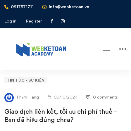
0917571711
info@webketoan.vn
Home
Tin tức - Sự kiện
Giao dịch liên kết, tối ưu chi phí thuế - Bạn đã hiểu đúng
Log in
Register
chưa?
Blog
Giao
TIN TỨC - SỰ KIỆN
dịch
Phạm Hằng
09/10/2024
0 comments
liên
Giao dịch liên kết, tối ưu chi phí thuế –
kết,
Bạn đã hiểu đúng chưa?