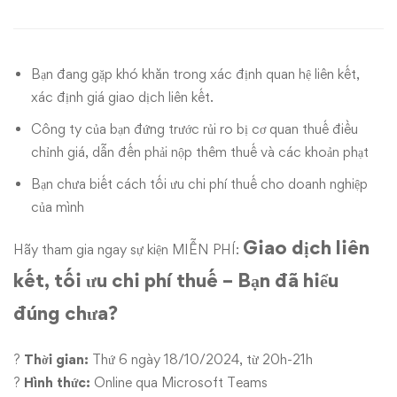
tối
ưu
Bạn đang gặp khó khăn trong xác định quan hệ liên kết,
chi
xác định giá giao dịch liên kết.
phí
Công ty của bạn đứng trước rủi ro bị cơ quan thuế điều
chỉnh giá, dẫn đến phải nộp thêm thuế và các khoản phạt
thuế
Bạn chưa biết cách tối ưu chi phí thuế cho doanh nghiệp
–
của mình
Bạn
Giao dịch liên
Hãy tham gia ngay sự kiện MIỄN PHÍ:
đã
kết, tối ưu chi phí thuế – Bạn đã hiểu
đúng chưa?
hiểu
đúng
?
Thời gian:
Thứ 6 ngày 18/10/2024, từ 20h-21h
?
Hình thức:
Online qua Microsoft Teams