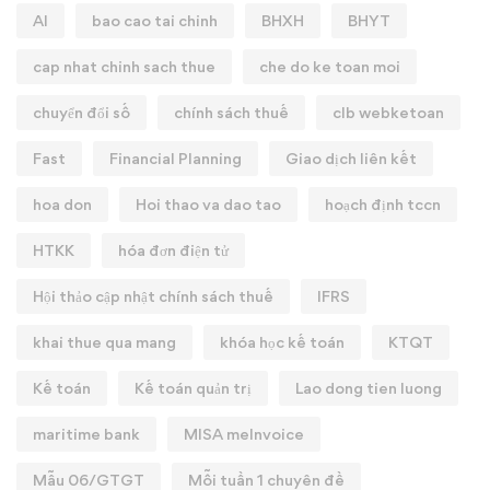
AI
bao cao tai chinh
BHXH
BHYT
cap nhat chinh sach thue
che do ke toan moi
chuyển đổi số
chính sách thuế
clb webketoan
Fast
Financial Planning
Giao dịch liên kết
hoa don
Hoi thao va dao tao
hoạch định tccn
HTKK
hóa đơn điện tử
Hội thảo cập nhật chính sách thuế
IFRS
khai thue qua mang
khóa học kế toán
KTQT
Kế toán
Kế toán quản trị
Lao dong tien luong
maritime bank
MISA meInvoice
Mẫu 06/GTGT
Mỗi tuần 1 chuyên đề