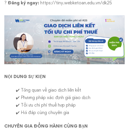
chưa?
?
Đăng ký ngay:
https://tiny.webketoan.edu.vn/dk25
NỘI DUNG SỰ KIỆN
✔️ Tổng quan về giao dịch liên kết
✔️ Phương pháp xác định giá giao dịch
✔️ Tối ưu chi phí thuế hợp pháp
✔️ Hỏi đáp cùng chuyên gia
CHUYÊN GIA ĐỒNG HÀNH CÙNG BẠN