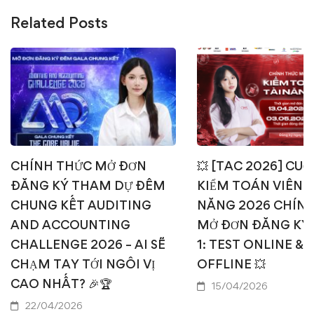
Related Posts
CHÍNH THỨC MỞ ĐƠN
💥 [TAC 2026] CUỘ
ĐĂNG KÝ THAM DỰ ĐÊM
KIỂM TOÁN VIÊN T
CHUNG KẾT AUDITING
NĂNG 2026 CHÍN
AND ACCOUNTING
MỞ ĐƠN ĐĂNG KÝ
CHALLENGE 2026 – AI SẼ
1: TEST ONLINE & 
CHẠM TAY TỚI NGÔI VỊ
OFFLINE 💥
CAO NHẤT? 🎉🏆
15/04/2026
22/04/2026