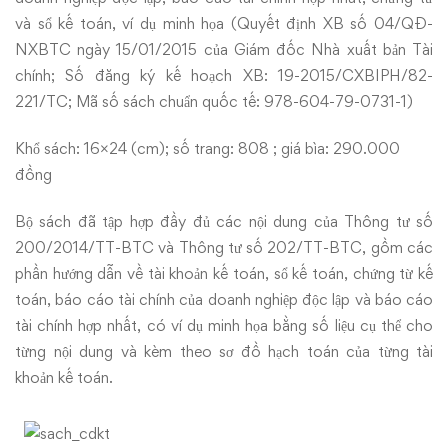
và sổ kế toán, ví dụ minh họa (Quyết định XB số 04/QĐ-
NXBTC ngày 15/01/2015 của Giám đốc Nhà xuất bản Tài
chính; Số đăng ký kế hoạch XB: 19-2015/CXBIPH/82-
221/TC; Mã số sách chuẩn quốc tế: 978-604-79-0731-1)
Khổ sách: 16×24 (cm); số trang: 808 ; giá bìa: 290.000
đồng
Bộ sách đã tập hợp đầy đủ các nội dung của Thông tư số
200/2014/TT-BTC và Thông tư số 202/TT-BTC, gồm các
phần hướng dẫn về tài khoản kế toán, sổ kế toán, chứng từ kế
toán, báo cáo tài chính của doanh nghiệp độc lập và báo cáo
tài chính hợp nhất, có ví dụ minh họa bằng số liệu cụ thể cho
từng nội dung và kèm theo sơ đồ hạch toán của từng tài
khoản kế toán.