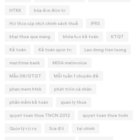
HTKK
hóa đơn điện tử
Hội thảo cập nhật chính sách thuế
IFRS
khai thue qua mang
khóa học kế toán
KTQT
Kế toán
Kế toán quản trị
Lao dong tien luong
maritime bank
MISA meInvoice
Mẫu 06/GTGT
Mỗi tuần 1 chuyên đề
phan mem htkk
phát triển cá nhân
phần mềm kế toán
quan ly thue
quyet toan thue TNCN 2012
quyet toan thue tndn
Quản lý rủi ro
Sửa đổi
tai chinh