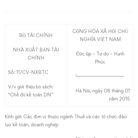
độ
kế
CỘNG HÒA XÃ HỘI CHỦ
toán
BỘ TÀI CHÍNH
NGHĨA VIỆT NAM
doanh
NHÀ XUẤT BẢN TÀI
Độc lập – Tự do – Hạnh
CHÍNH
nghiệp
Phúc
Số: 11/CV-NXBTC
̄ ̄ ̄ ̄ ̄ ̄ ̄ ̄ ̄ ̄ ̄ ̄ ̄ ̄ ̄ ̄ ̄ ̄ ̄ ̄ ̄ ̄ ̄ ̄ ̄ ̄ ̄ ̄ ̄ ̄ ̄ ̄ ̄ ̄ ̄ ̄ ̄ ̄ ̄ ̄
V/v giới thiệu bộ sách:
Hà Nội, ngày 08 tháng 01
“Chế độ kế toán DN”
năm 2015
Kính gửi: Các đơn vị thuộc ngành Thuế và các tổ chức đào
tạo kế toán, doanh nghiệp