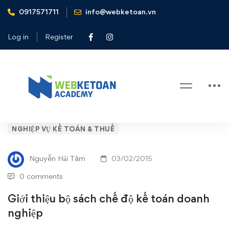
0917571711
info@webketoan.vn
Home
Nghiệp vụ Kế toán & Thuế
Giới thiệu bộ sách chế độ kế toán doanh nghiệp
Log in
Register
Blog
Giới
NGHIỆP VỤ KẾ TOÁN & THUẾ
thiệu
Nguyễn Hải Tâm
03/02/2015
bộ
0 comments
sách
Giới thiệu bộ sách chế độ kế toán doanh
nghiệp
chế