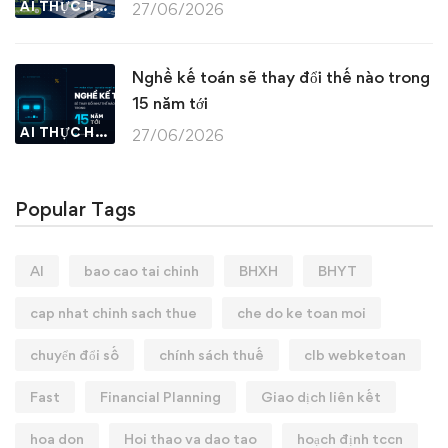
AI THỰC HÀNH
27/06/2026
Nghề kế toán sẽ thay đổi thế nào trong
15 năm tới
AI THỰC HÀNH
27/06/2026
Popular Tags
AI
bao cao tai chinh
BHXH
BHYT
cap nhat chinh sach thue
che do ke toan moi
chuyển đổi số
chính sách thuế
clb webketoan
Fast
Financial Planning
Giao dịch liên kết
hoa don
Hoi thao va dao tao
hoạch định tccn