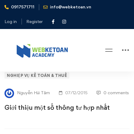
0917571711
info@webketoan.vn
Home
Nghiệp vụ Kế toán & Thuế
Giới thiệu một số thông tư hợp nhất
Log in
Register
Blog
Giới
NGHIỆP VỤ KẾ TOÁN & THUẾ
thiệu
Nguyễn Hải Tâm
07/12/2015
0 comments
một
Giới thiệu một số thông tư hợp nhất
số
thông