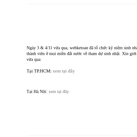
webketoan
kỷ
niệm
10
Ngày 3 & 4/11 vừa qua, webketoan đã tổ chức kỷ niệm sinh nhâ
năm
thành viên ở mọi miền đất nước về tham dự sinh nhật. Xin giới 
vừa qua:
thành
Tại TP.HCM:
xem tại đây
lập
Tại Hà Nội:
xem tại đây.