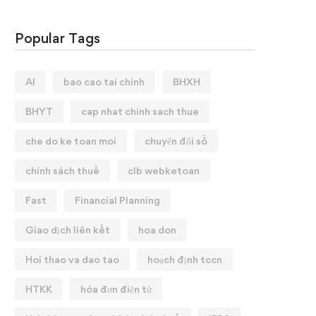
Popular Tags
AI
bao cao tai chinh
BHXH
BHYT
cap nhat chinh sach thue
che do ke toan moi
chuyển đổi số
chính sách thuế
clb webketoan
Fast
Financial Planning
Giao dịch liên kết
hoa don
💼 CHIÊU SINH KHAI
Hoi thao va dao tao
hoạch định tccn
GIẢNG KHOÁ HỌC: T
CHUYÊN SÂU ✨
HTKK
hóa đơn điện tử
12/01/2026