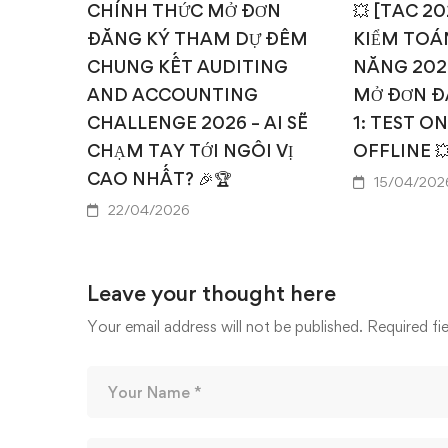
CHÍNH THỨC MỞ ĐƠN
💥 [TAC 2
ĐĂNG KÝ THAM DỰ ĐÊM
KIỂM TOÁN
CHUNG KẾT AUDITING
NĂNG 202
AND ACCOUNTING
MỞ ĐƠN Đ
CHALLENGE 2026 – AI SẼ
1: TEST O
CHẠM TAY TỚI NGÔI VỊ
OFFLINE 
CAO NHẤT? 🎉🏆
15/04/202
22/04/2026
Leave your thought here
Your email address will not be published.
Required fi