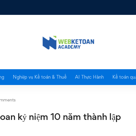
kỷ niệm 10 năm thành lập
Blog
ng
Nghiệp vụ Kế toán & Thuế
AI Thực Hành
Kế toán quả
omments
oan kỷ niệm 10 năm thành lập