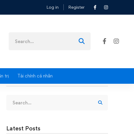
Log in
Register
Search
for:
n trị
Tài chính cá nhân
Search
Search
for:
Latest Posts