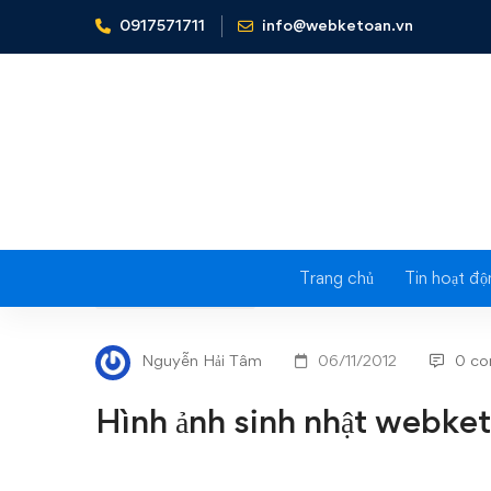
0917571711
info@webketoan.vn
Home
Tin tức - Sự kiện
Hình ảnh sinh nhật webketoan 
Trang chủ
Tin hoạt độ
Hình
TIN TỨC - SỰ KIỆN
ảnh
Nguyễn Hải Tâm
06/11/2012
0 c
sinh
Hình ảnh sinh nhật webket
nhật