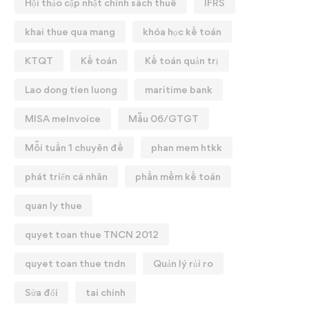
Hội thảo cập nhật chính sách thuế
IFRS
KHÓA HỌC: QUYẾT TOÁN
HUẾ 2025
khai thue qua mang
khóa học kế toán
25/02/2026
KTQT
Kế toán
Kế toán quản trị
Lao dong tien luong
maritime bank
MISA meInvoice
Mẫu 06/GTGT
Mỗi tuần 1 chuyên đề
phan mem htkk
phát triển cá nhân
phần mềm kế toán
quan ly thue
quyet toan thue TNCN 2012
quyet toan thue tndn
Quản lý rủi ro
Sửa đổi
tai chinh