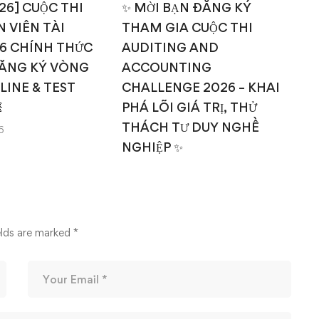
026] CUỘC THI
✨ MỜI BẠN ĐĂNG KÝ
 VIÊN TÀI
THAM GIA CUỘC THI
T
6 CHÍNH THỨC
AUDITING AND
ĂNG KÝ VÒNG
ACCOUNTING
NLINE & TEST
CHALLENGE 2026 – KHAI

PHÁ LÕI GIÁ TRỊ, THỬ
THÁCH TƯ DUY NGHỀ
6
NGHIỆP ✨
14/03/2026
elds are marked
*