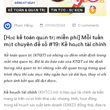
trị
KẾ TOÁN & QUẢN TRỊ
TIN TỨC - SỰ KIỆN
miễn
phí]
Phạm Hằng
01/09/2024
0 comments
Mỗi
[Học kế toán quản trị miễn phí] Mỗi tuần
tuần
một chuyên đề số #19: Kế hoạch tài chính
một
Kế toán quản trị (KTQT) có những ưu điểm nhất định trong
mắt nhà quản trị. Đó là do báo cáo của KTQT có thể định
chuyên
hướng nhà quản trị tới những vấn đề quan trọng trong quá
trình thực thi các mục tiêu ngắn hạn và dài hạn, thay vì chỉ
đề
phản ánh kết quả đã đạt được.
số
Kế hoạch tài chính
(KHTC) mô tả hiệu quả tài chính dự kiến
#19:
mang lại trên cơ sở triển khai các chương trình, hoạt động
trong kế hoạch sản xuất kinh doanh (SXKD) đồng thời, đưa ra