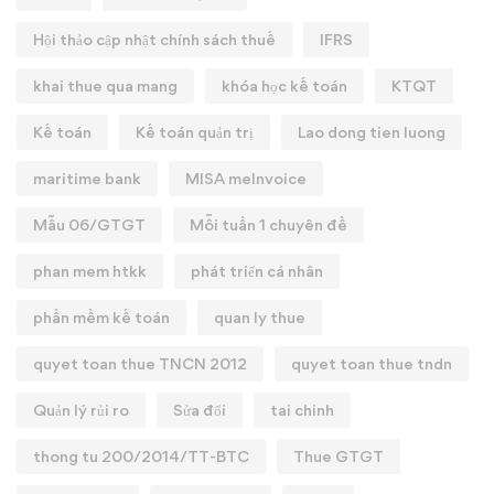
Hội thảo cập nhật chính sách thuế
IFRS
khai thue qua mang
khóa học kế toán
KTQT
Kế toán
Kế toán quản trị
Lao dong tien luong
maritime bank
MISA meInvoice
Mẫu 06/GTGT
Mỗi tuần 1 chuyên đề
phan mem htkk
phát triển cá nhân
phần mềm kế toán
quan ly thue
quyet toan thue TNCN 2012
quyet toan thue tndn
Quản lý rủi ro
Sửa đổi
tai chinh
thong tu 200/2014/TT-BTC
Thue GTGT