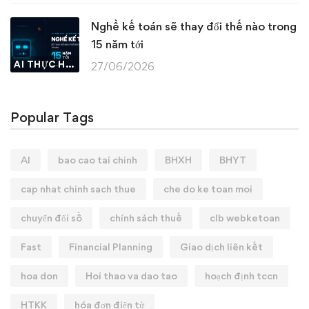
Nghề kế toán sẽ thay đổi thế nào trong
15 năm tới
AI THỰC HÀNH
27/06/2026
Popular Tags
AI
bao cao tai chinh
BHXH
BHYT
cap nhat chinh sach thue
che do ke toan moi
chuyển đổi số
chính sách thuế
clb webketoan
Fast
Financial Planning
Giao dịch liên kết
hoa don
Hoi thao va dao tao
hoạch định tccn
HTKK
hóa đơn điện tử