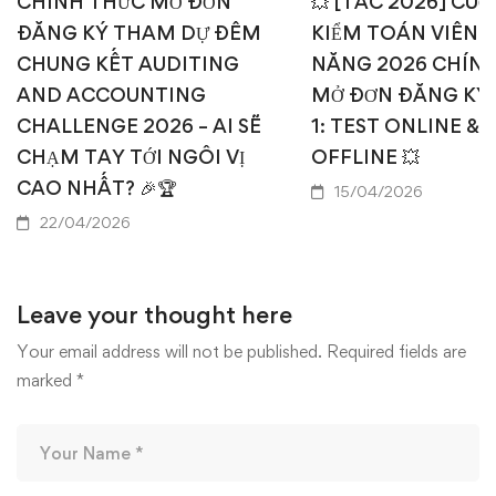
CHÍNH THỨC MỞ ĐƠN
💥 [TAC 2026] CUỘ
ĐĂNG KÝ THAM DỰ ĐÊM
KIỂM TOÁN VIÊN T
CHUNG KẾT AUDITING
NĂNG 2026 CHÍN
AND ACCOUNTING
MỞ ĐƠN ĐĂNG KÝ
CHALLENGE 2026 – AI SẼ
1: TEST ONLINE & 
CHẠM TAY TỚI NGÔI VỊ
OFFLINE 💥
CAO NHẤT? 🎉🏆
15/04/2026
22/04/2026
Leave your thought here
Your email address will not be published.
Required fields are
marked
*