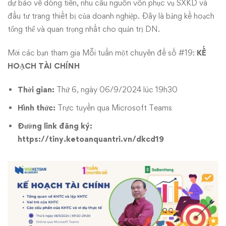
Kế
dự báo về dòng tiền, nhu cầu nguồn vốn phục vụ SXKD và
đầu tư trang thiết bị của doanh nghiệp. Đây là bảng kế hoạch
hoạch
tổng thể và quan trọng nhất cho quản trị DN.
tài
Mời các bạn tham gia Mỗi tuần một chuyên đề số #19:
KẾ
chính
HOẠCH TÀI CHÍNH
Thời gian:
Thứ 6, ngày 06/9/2024 lúc 19h30
Hình thức:
Trực tuyến qua Microsoft Teams
Đường link đăng ký:
https://tiny.ketoanquantri.vn/dkcd19