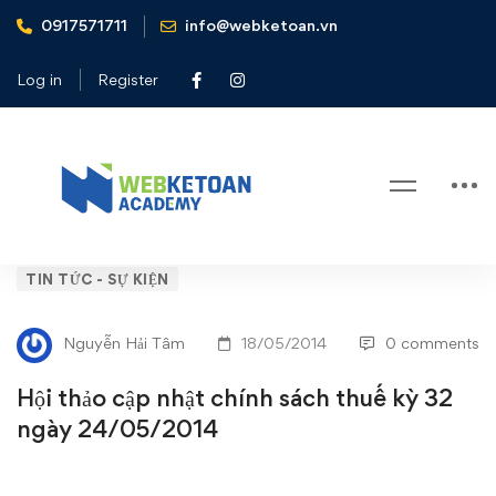
0917571711
info@webketoan.vn
Home
Tin tức - Sự kiện
Hội thảo cập nhật chính sách thuế kỳ 32 ngày 24/05/2014
Log in
Register
Blog
Hội
TIN TỨC - SỰ KIỆN
thảo
Nguyễn Hải Tâm
18/05/2014
0 comments
cập
Hội thảo cập nhật chính sách thuế kỳ 32
nhật
ngày 24/05/2014
chính