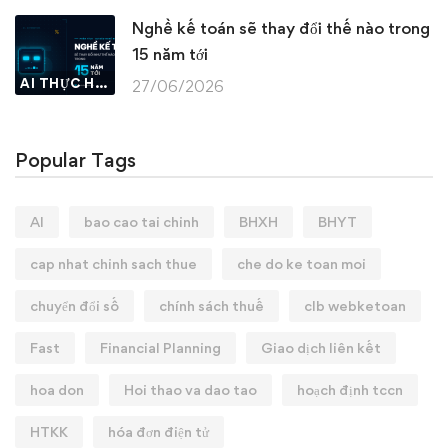
Nghề kế toán sẽ thay đổi thế nào trong
15 năm tới
AI THỰC HÀNH
27/06/2026
Popular Tags
AI
bao cao tai chinh
BHXH
BHYT
cap nhat chinh sach thue
che do ke toan moi
chuyển đổi số
chính sách thuế
clb webketoan
Fast
Financial Planning
Giao dịch liên kết
hoa don
Hoi thao va dao tao
hoạch định tccn
HTKK
hóa đơn điện tử