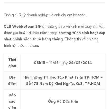
sách
Kính gửi: Quý doanh nghiệp và anh chị em kế toán,
thuế
kỳ
CLB Webketoan SG
xin thông báo và kính mời Quý anh/chị
tham gia buổi hội thảo nằm trong
chương trình
sinh hoạt cập
32
nhật chính sách thuế hàng tháng
. Thông tin về chương
trình hội thảo như sau:
ngày
24/05/2014
Thời
08h15 – 11h15
ngày
24/05/2014
gian
Địa
Hội Trường TT Học Tập Phát Triển TP.HCM –
điểm
Số 178 Nam Kỳ Khởi Nghĩa, Q.3, TP.HCM
Báo
cáo
Ông Vũ Đức Hiển
viên