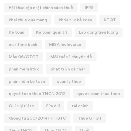
Hội thảo cập nhật chính sách thuế
IFRS
khai thue qua mang
khóa học kế toán
KTQT
Kế toán
Kế toán quản trị
Lao dong tien luong
maritime bank
MISA meInvoice
Mẫu 06/GTGT
Mỗi tuần 1 chuyên đề
phan mem htkk
phát triển cá nhân
phần mềm kế toán
quan ly thue
quyet toan thue TNCN 2012
quyet toan thue tndn
Quản lý rủi ro
Sửa đổi
tai chinh
thong tu 200/2014/TT-BTC
Thue GTGT
Thue TNCN
Thue TNDN
Thuế