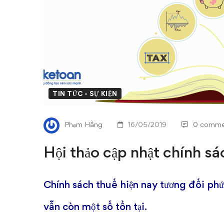
chính
sách
thuế
tháng
5/2019
TIN TỨC - SỰ KIỆN
Phạm Hằng
16/05/2019
0 comme
Hội thảo cập nhật chính s
Chính sách thuế hiện nay tương đối phứ
vẫn còn một số tồn tại.