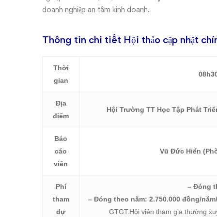
doanh nghiệp an tâm kinh doanh.
Thông tin chi tiết Hội thảo cập nhật c
Thời
08h3
gian
Địa
Hội Trường TT Học Tập Phát Triể
điểm
Báo
cáo
Vũ Đức Hiển (Phò
viên
Phí
– Đóng t
tham
– Đóng theo năm: 2.750.000 đồng/năm
dự
GTGT.Hội viên tham gia thường xuyê