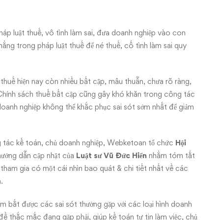
háp luật thuế, vô tình làm sai, đưa doanh nghiệp vào con
hằng trong pháp luật thuế để né thuế, cố tình làm sai quy
 thuế hiện nay còn nhiều bất cập, mâu thuẫn, chưa rõ ràng,
Chính sách thuế bất cập cũng gây khó khăn trong công tác
n doanh nghiệp không thể khắc phục sai sót sớm nhất để giảm
ông tác kế toán, chủ doanh nghiệp, Webketoan tổ chức
Hội
hướng dẫn cập nhật của
Luật sư Vũ Đức Hiển
nhằm tóm tắt
 tham gia có một cái nhìn bao quát & chi tiết nhất về các
.
m bắt được các sai sót thường gặp với các loại hình doanh
ề thắc mắc đang gặp phải, giúp kế toán tự tin làm việc, chủ