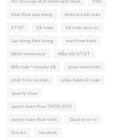
Hội thảo cập nhật chính sách thuế
IFRS
khai thue qua mang
khóa học kế toán
KTQT
Kế toán
Kế toán quản trị
Lao dong tien luong
maritime bank
MISA meInvoice
Mẫu 06/GTGT
Mỗi tuần 1 chuyên đề
phan mem htkk
phát triển cá nhân
phần mềm kế toán
quan ly thue
quyet toan thue TNCN 2012
quyet toan thue tndn
Quản lý rủi ro
Sửa đổi
tai chinh