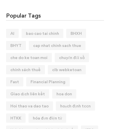
Popular Tags
AI
bao cao tai chinh
BHXH
BHYT
cap nhat chinh sach thue
che do ke toan moi
chuyển đổi số
chính sách thuế
clb webketoan
Fast
Financial Planning
Giao dịch liên kết
hoa don
Hoi thao va dao tao
hoạch định tccn
HTKK
hóa đơn điện tử