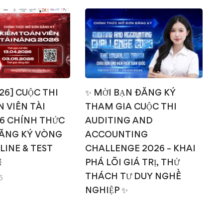
026] CUỘC THI
✨ MỜI BẠN ĐĂNG KÝ
 VIÊN TÀI
THAM GIA CUỘC THI
T
6 CHÍNH THỨC
AUDITING AND
ĂNG KÝ VÒNG
ACCOUNTING
NLINE & TEST
CHALLENGE 2026 – KHAI

PHÁ LÕI GIÁ TRỊ, THỬ
THÁCH TƯ DUY NGHỀ
6
NGHIỆP ✨
14/03/2026