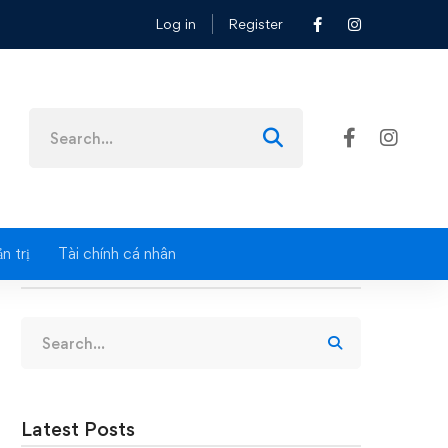
Log in
Register
Search
for:
n trị
Tài chính cá nhân
Search
Search
for:
Latest Posts