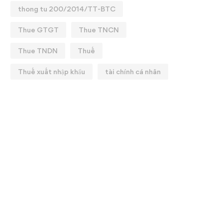
thong tu 200/2014/TT-BTC
Thue GTGT
Thue TNCN
Thue TNDN
Thuế
Thuế xuất nhập khẩu
tài chính cá nhân