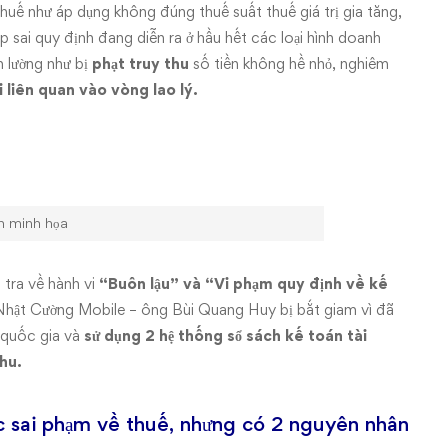
thuế như áp dụng không đúng thuế suất thuế giá trị gia tăng,
p sai quy định đang diễn ra ở hầu hết các loại hình doanh
 lường như bị
phạt truy thu
số tiền không hề nhỏ, nghiêm
 liên quan vào vòng lao lý.
h minh họa
 tra về hành vi
“Buôn lậu” và “Vi phạm quy định về kế
Nhật Cường Mobile – ông Bùi Quang Huy bị bắt giam vì đã
n quốc gia và
sử dụng 2 hệ thống sổ sách kế toán tài
hu.
 sai phạm về thuế, nhưng có 2 nguyên nhân