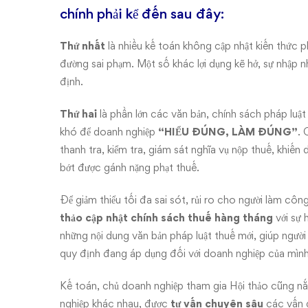
chính phải kể đến sau đây:
Thứ nhất
là nhiều kế toán không cập nhật kiến thức p
đường sai phạm. Một số khác lợi dụng kẽ hở, sự nhập n
định.
Thứ hai
là phần lớn các văn bản, chính sách pháp luật
khó để doanh nghiệp
“HIỂU ĐÚNG, LÀM ĐÚNG”
. 
thanh tra, kiểm tra, giám sát nghĩa vụ nộp thuế, khiế
bớt được gánh nặng phạt thuế.
Để giảm thiểu tối đa sai sót, rủi ro cho người làm c
thảo cập nhật chính sách thuế
hàng tháng
với sự 
những nội dung văn bản pháp luật thuế mới, giúp người
quy định đang áp dụng đối với doanh nghiệp của mình
Kế toán, chủ doanh nghiệp tham gia Hội thảo cũng nắ
nghiệp khác nhau, được
tư vấn chuyên sâu
các vấn đ