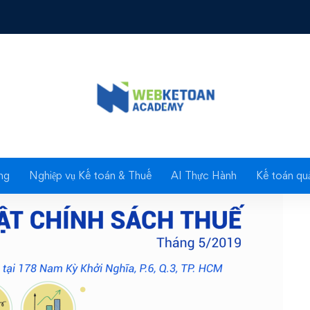
 thuế tháng 5/2019
Blog
ng
Nghiệp vụ Kế toán & Thuế
AI Thực Hành
Kế toán quả