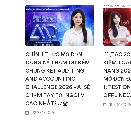
CHÍNH THỨC MỞ ĐƠN
💥 [TAC 2
ĐĂNG KÝ THAM DỰ ĐÊM
KIỂM TOÁN
CHUNG KẾT AUDITING
NĂNG 202
AND ACCOUNTING
MỞ ĐƠN Đ
CHALLENGE 2026 – AI SẼ
1: TEST O
CHẠM TAY TỚI NGÔI VỊ
OFFLINE 
CAO NHẤT? 🎉🏆
15/04/202
22/04/2026