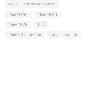
thong tu 200/2014/TT-BTC
Thue GTGT
Thue TNCN
Thue TNDN
Thuế
Thuế xuất nhập khẩu
tài chính cá nhân