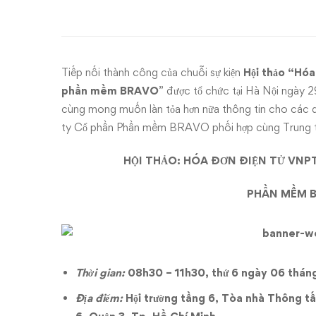
điện
tử
VNPT
Tiếp nối thành công của chuỗi sự kiện
Hội thảo “Hóa
–
phần mềm BRAVO
” được tổ chức tại Hà Nội ngày
cùng mong muốn làn tỏa hơn nữa thông tin cho các 
Invoice
ty Cổ phần Phần mềm BRAVO phối hợp cùng Trung t
và
HỘI THẢO: HÓA ĐƠN ĐIỆN TỬ VNPT
giải
PHẦN MỀM B
pháp
tích
Thời gian:
08h30 – 11h30, thứ 6 ngày 06 thán
hợp
Địa điểm:
Hội trường tầng 6, Tòa nhà Thông tấ