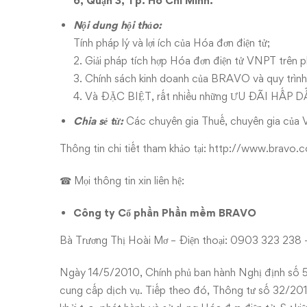
trên
6, Quận 3, Tp. Hồ Chí Minh.
phần
Nội dung hội thảo:
Tính pháp lý và lợi ích của Hóa đơn điện tử;
mềm
2. Giải pháp tích hợp Hóa đơn điện tử VNPT tr
3. Chính sách kinh doanh của BRAVO và quy trình t
BRAVO
4. Và ĐẶC BIỆT, rất nhiều những ƯU ĐÃI HẤP DẪN 
tại
Chia sẻ từ:
Các chuyên gia Thuế, chuyên gia củ
TP.
Thông tin chi tiết tham khảo tại:
http://www.bravo.c
HCM
☎ Mọi thông tin xin liên hệ:
Công ty Cổ phần Phần mềm BRAVO
Bà Trương Thị Hoài Mơ – Điện thoại: 0903 323 238 
Ngày 14/5/2010, Chính phủ ban hành Nghị định số
cung cấp dịch vụ. Tiếp theo đó, Thông tư số 32/20