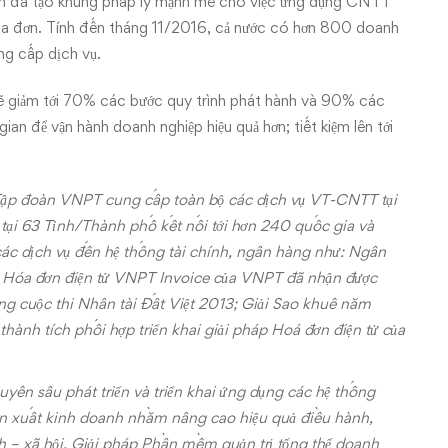
kiện đã tạo khung pháp lý mạnh mẽ cho việc ứng dụng CNTT
hóa đơn. Tính đến tháng 11/2016, cả nước có hơn 800 doanh
ng cấp dịch vụ.
sẽ giảm tới 70% các bước quy trình phát hành và 90% các
gian để vận hành doanh nghiệp hiệu quả hơn; tiết kiệm lên tới
 Tập đoàn VNPT cung cấp toàn bộ các dịch vụ VT-CNTT tại
 tại 63 Tỉnh/Thành phố kết nối tới hơn 240 quốc gia và
 các dịch vụ đến hệ thống tài chính, ngân hàng như: Ngân
ụ Hóa đơn điện tử VNPT Invoice của VNPT đã nhận được
ọng cuộc thi Nhân tài Đất Việt 2013; Giải Sao khuê năm
thành tích phối hợp triển khai giải pháp Hoá đơn điện tử của
n sâu phát triển và triển khai ứng dụng các hệ thống
n xuất kinh doanh nhằm nâng cao hiệu quả điều hành,
h – xã hội. Giải pháp Phần mềm quản trị tổng thể doanh