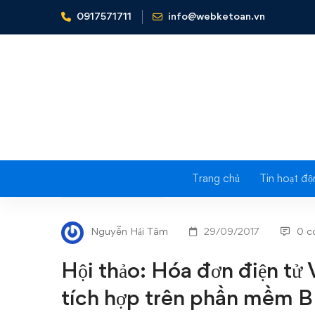
0917571711
info@webketoan.vn
Home
Tin tức - Sự kiện
Hội thảo: Hóa đơn điện tử VN
Trang chủ
Tin hoạt độ
Hội
TIN TỨC - SỰ KIỆN
thảo:
Nguyễn Hải Tâm
29/09/2017
0 c
Hóa
Hội thảo: Hóa đơn điện tử
đơn
tích hợp trên phần mềm 