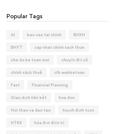
Popular Tags
AI
bao cao tai chinh
BHXH
BHYT
cap nhat chinh sach thue
che do ke toan moi
chuyển đổi số
chính sách thuế
clb webketoan
Fast
Financial Planning
Giao dịch liên kết
hoa don
Hoi thao va dao tao
hoạch định tccn
HTKK
hóa đơn điện tử