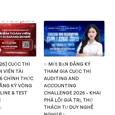
026] CUỘC THI
✨ MỜI BẠN ĐĂNG KÝ
 VIÊN TÀI
THAM GIA CUỘC THI
T
6 CHÍNH THỨC
AUDITING AND
ĂNG KÝ VÒNG
ACCOUNTING
NLINE & TEST
CHALLENGE 2026 – KHAI

PHÁ LÕI GIÁ TRỊ, THỬ
THÁCH TƯ DUY NGHỀ
6
NGHIỆP ✨