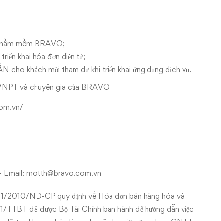
ên phầm mềm BRAVO;
riển khai hóa đơn diện tử;
cho khách mời tham dự khi triển khai ứng dụng dịch vụ.
a VNPT và chuyên gia của BRAVO
om.vn/
– Email:
motth@bravo.com.vn
 51/2010/NĐ-CP quy định về Hóa đơn bán hàng hóa và
11/TTBT đã được Bộ Tài Chính ban hành để hướng dẫn việc