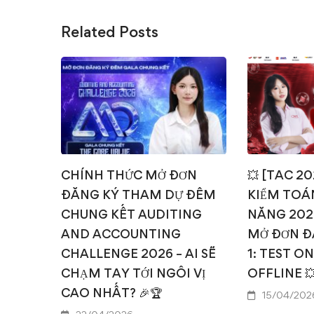
Related Posts
CHÍNH THỨC MỞ ĐƠN
💥 [TAC 2
ĐĂNG KÝ THAM DỰ ĐÊM
KIỂM TOÁN
CHUNG KẾT AUDITING
NĂNG 202
AND ACCOUNTING
MỞ ĐƠN Đ
CHALLENGE 2026 – AI SẼ
1: TEST O
CHẠM TAY TỚI NGÔI VỊ
OFFLINE 
CAO NHẤT? 🎉🏆
15/04/202