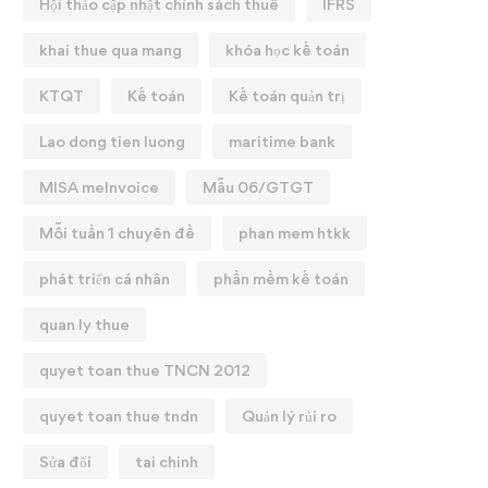
Hội thảo cập nhật chính sách thuế
IFRS
khai thue qua mang
khóa học kế toán
KTQT
Kế toán
Kế toán quản trị
Lao dong tien luong
maritime bank
MISA meInvoice
Mẫu 06/GTGT
Mỗi tuần 1 chuyên đề
phan mem htkk
phát triển cá nhân
phần mềm kế toán
quan ly thue
quyet toan thue TNCN 2012
quyet toan thue tndn
Quản lý rủi ro
Sửa đổi
tai chinh