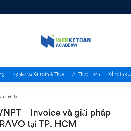
PT – Invoice và giải pháp tích hợp trên phần mềm BRAVO tại TP
Blog
ng
Nghiệp vụ Kế toán & Thuế
AI Thực Hành
Kế toán quả
omments
 VNPT – Invoice và giải pháp
BRAVO tại TP. HCM