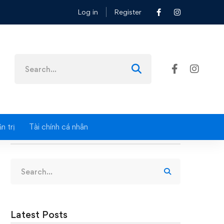
Log in
Register
. HCM
Search
for:
n trị
Tài chính cá nhân
Search
Search
for:
Latest Posts