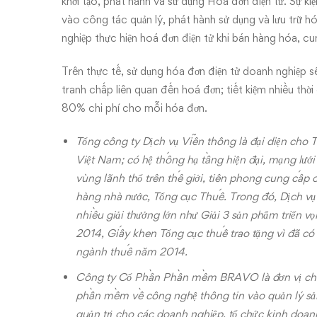
khởi tạo, phát hành và sử dụng Hóa đơn điện tử. Sự 
vào công tác quản lý, phát hành sử dụng và lưu trữ 
nghiệp thực hiện hoá đơn điện tử khi bán hàng hóa, cu
Trên thực tế, sử dụng hóa đơn điện tử doanh nghiệp 
tranh chấp liên quan đến hoá đơn; tiết kiệm nhiều thời 
80% chi phí cho mỗi hóa đơn.
Tổng công ty Dịch vụ Viễn thông là đại diện cho
Việt Nam; có hệ thống hạ tầng hiện đại, mạng lưới
vùng lãnh thổ trên thế giới, tiên phong cung cấp
hàng nhà nước, Tổng cục Thuế. Trong đó, Dịch v
nhiều giải thưởng lớn như Giải 3 sản phẩm triển v
2014, Giấy khen Tổng cục thuế trao tặng vì đã có 
ngành thuế năm 2014.
Công ty Cổ Phần Phần mềm BRAVO là đơn vị chuyê
phần mềm về công nghệ thông tin vào quản lý sả
quản trị cho các doanh nghiệp, tổ chức kinh doan