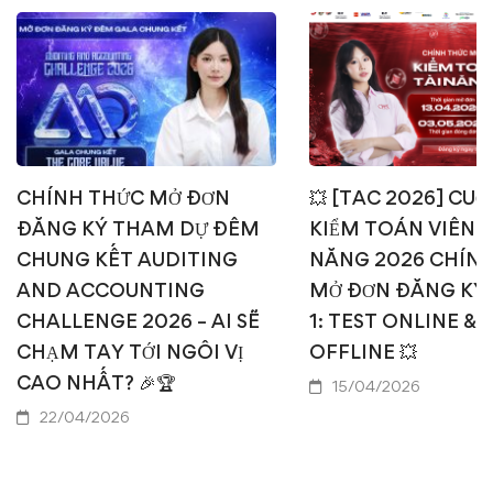
CHÍNH THỨC MỞ ĐƠN
💥 [TAC 2026] CUỘ
ĐĂNG KÝ THAM DỰ ĐÊM
KIỂM TOÁN VIÊN T
CHUNG KẾT AUDITING
NĂNG 2026 CHÍN
AND ACCOUNTING
MỞ ĐƠN ĐĂNG KÝ
CHALLENGE 2026 – AI SẼ
1: TEST ONLINE & 
CHẠM TAY TỚI NGÔI VỊ
OFFLINE 💥
CAO NHẤT? 🎉🏆
15/04/2026
22/04/2026