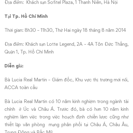
TP.
Địa điểm: Khách sạn Sofitel Plaza, 1 Thanh Niên, Hà Nội
HCM
Tại Tp. Hồ Chí Minh
Thời gian: 8h30 – 11h30, Thứ Hai ngày 18 tháng 8 năm 2014
Địa điểm: Khách sạn Lotte Legend, 2A – 4A Tôn Đức Thắng,
Quận 1, Tp. Hồ Chí Minh
Diễn giả:
Bà Lucia Real Martin – Giám đốc, Khu vực thị trường mới nổi,
ACCA toàn cầu
Bà Lucia Real Martin có 10 năm kinh nghiệm trong ngành tài
chính ở Úc và Châu Á. Trước đó, bà có hơn 10 năm kinh
nghiệm làm việc trong việc hoạch định chiến lược cũng như
thiết lập văn phòng mạng phân phối tại Châu Á, Châu Âu,
Trung Đông và Bắc Mỹ.