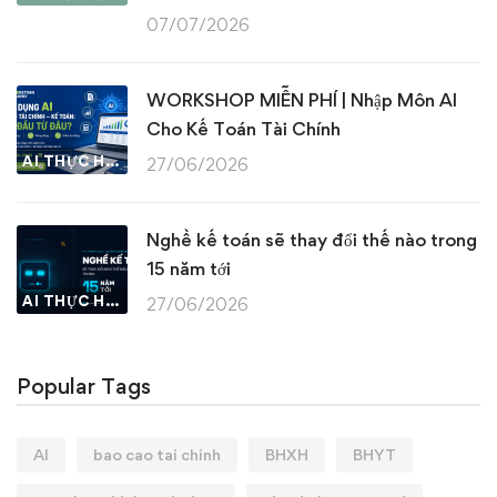
07/07/2026
WORKSHOP MIỄN PHÍ | Nhập Môn AI
Cho Kế Toán Tài Chính
AI THỰC HÀNH
27/06/2026
Nghề kế toán sẽ thay đổi thế nào trong
15 năm tới
AI THỰC HÀNH
27/06/2026
Popular Tags
AI
bao cao tai chinh
BHXH
BHYT