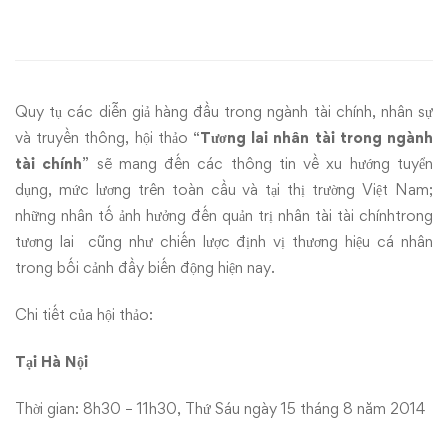
of
finance
talents
Quy tụ các diễn giả hàng đầu trong ngành tài chính, nhân sự
–
và truyền thông, hội thảo “
Tương lai nhân tài trong ngành
tài chính
” sẽ mang đến các thông tin về xu hướng tuyển
15/08/2014
dụng, mức lương trên toàn cầu và tại thị trường Việt Nam;
những nhân tố ảnh hưởng đến quản trị nhân tài tài chínhtrong
tại
tương lai cũng như chiến lược định vị thương hiệu cá nhân
HN
trong bối cảnh đầy biến động hiện nay.
và
Chi tiết của hội thảo:
18/08/2014
Tại Hà Nội
tại
Thời gian: 8h30 – 11h30, Thứ Sáu ngày 15 tháng 8 năm 2014