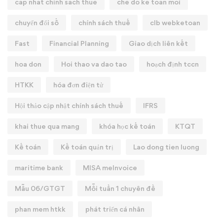
cap nhat chinh sach thue
che do ke toan moi
chuyển đổi số
chính sách thuế
clb webketoan
Fast
Financial Planning
Giao dịch liên kết
hoa don
Hoi thao va dao tao
hoạch định tccn
HTKK
hóa đơn điện tử
Hội thảo cập nhật chính sách thuế
IFRS
khai thue qua mang
khóa học kế toán
KTQT
Kế toán
Kế toán quản trị
Lao dong tien luong
maritime bank
MISA meInvoice
Mẫu 06/GTGT
Mỗi tuần 1 chuyên đề
phan mem htkk
phát triển cá nhân