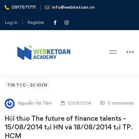
0917571711
info@webketoan.vn
Home
Tin tức - Sự kiện
Hội thảo The future of finance talents - 15/08/2014 tại HN
Log in
Register
và 18/08/2014 tại TP. HCM
Blog
Hội
TIN TỨC - SỰ KIỆN
thảo
Nguyễn Hải Tâm
12/08/2014
0 comments
The
Hội thảo The future of finance talents –
future
15/08/2014 tại HN và 18/08/2014 tại TP.
HCM